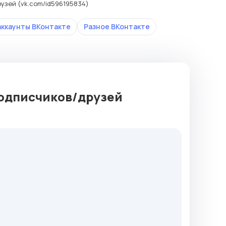
узей (vk.com/id596195834)
аккаунты ВКонтакте
Разное ВКонтакте
подписчиков/друзей