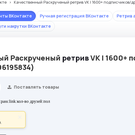
кте
Качественный Раскрученый ретрив VK | 1600+ подписчиков/др
унты ВКонтакте
Ручная регистрация ВКонтакте
Ретрив 
уги накрутки ВКонтакте
ый Раскрученый
ретрив
VK | 1600+ 
96195834)
Поставлять товары
pass:link:кол-во друзей:пол
×
.
пке: