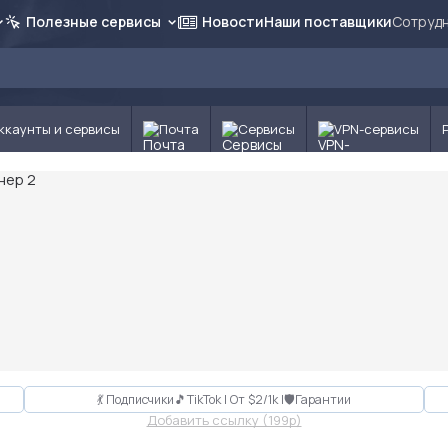
Полезные сервисы
Новости
Наши поставщики
Сотрудн
ккаунты и сервисы
Почта
Сервисы
VPN-сервисы
💃 Подписчики🎵TikTok | От $2/1k |🛡Гарантии
Добавить ссылку (199p)