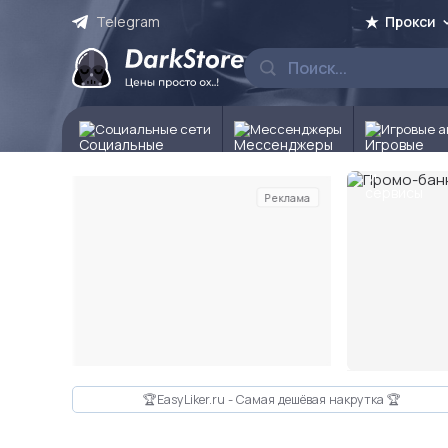
Telegram
Прокси
Социальные сети
Мессенджеры
Игровые а
Реклама
Слайд 2 из 10
🏆EasyLiker.ru - Самая дешёвая накрутка 🏆