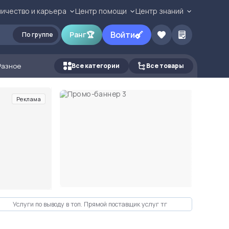
ичество и карьера
Центр помощи
Центр знаний
Войти
Ранг
🏆
По группе
Разное
Все категории
Все товары
Реклама
Услуги по выводу в топ. Прямой поставщик услуг тг