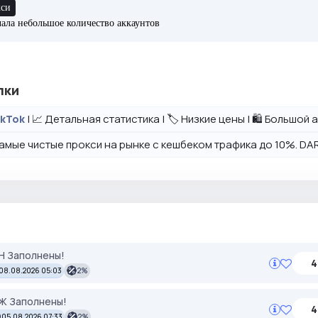
кси
ачала небольшое количество аккаунтов
лки
| 📈 Детальная статистика | 🏷️ Низкие цены | 🛍️ Большо
ikTok
амые чистые прокси на рынке с кешбеком трафика до 10%. DAR
ЕН Заполнены!
4
08.08.2026 05:03
2%
УЖ Заполнены!
4
05.08.2026 07:33
2%