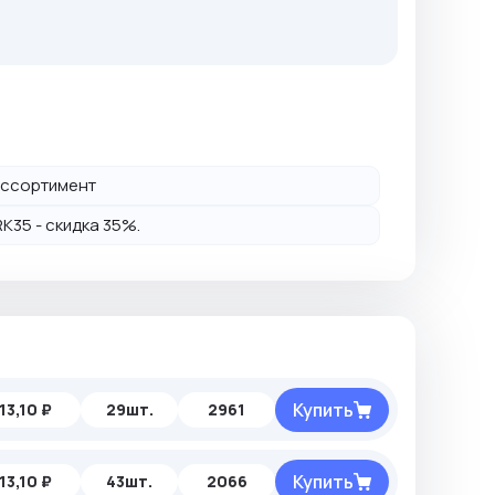
й ассортимент
K35 - скидка 35%.
Купить
13,10 ₽
29шт.
2961
Купить
13,10 ₽
43шт.
2066