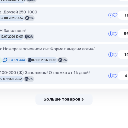
, Друзей 250-1000
1
04.08.2026 13:52
2%
ЕН Заполнены!
5
12.07.2026 17:03
2%
кс.Номера в основном снг.Формат выдачи логин/
1
.
16 ч. 59 мин.
07.08.2026 18:48
2%
я 100-200 (Ж) Заполнены! Отлежка от 14 дней!
4
22.07.2026 20:33
2%
Больше товаров