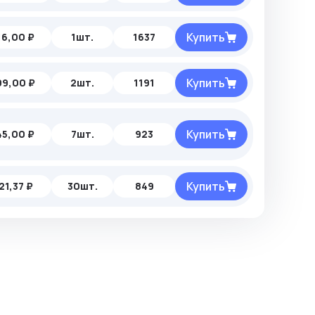
Купить
16,00 ₽
1шт.
1637
Купить
99,00 ₽
2шт.
1191
Купить
45,00 ₽
7шт.
923
Купить
21,37 ₽
30шт.
849