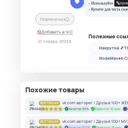
про
- Используйте
- Купите для теста сн
Подписаться
Добавить в Ч/С
Полезные ссы
ID товара:
21212
Накрутка 🎵T
С
NodeMaven
Похожие товары
vk.com авторег / Друзья 100+ Ж
BESTSELLER
Качество 98%
Гарантия: 10 мин.
vk.com авторег / Друзья 100+ М
BESTSELLER
Качество 100%
Гарантия: 10 мин.