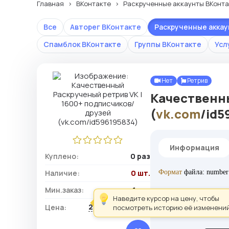
Главная
ВКонтакте
Раскрученные аккаунты ВКонта
Все
Авторег ВКонтакте
Раскрученные акка
Спамблок ВКонтакте
Группы ВКонтакте
Усл
Нет
Ретрив
Качественн
(
vk.com
/id5
Информация
Куплено:
0 раз
Наличие:
0 шт.
Формат
файла: number:
Мин.заказ:
1 шт.
Наведите курсор на цену, чтобы
201,60 ₽ / шт.
Цена:
посмотреть историю её изменений
Рекомендации к поку