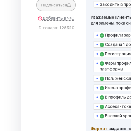
Заходить в пр
Подписаться
Уважаемые клиенты
Добавить в Ч/С
для замены, пока с
ID товара:
128320
Профили зар
Создана 1 до
Регистрация
Фарм профил
платформы
Пол: женски
Имена профи
В профиль до
Access-токе
Высокий уро
Формат
выдачи:
ло