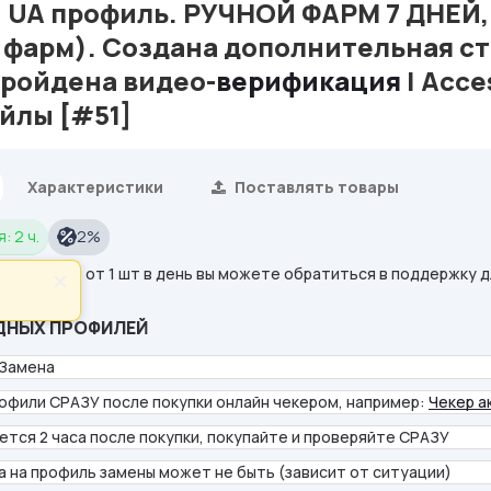
] UA профиль. РУЧНОЙ ФАРМ 7 ДНЕЙ, 
фарм). Создана дополнительная ст
Пройдена видео-
верификация
| Acce
айлы [#51]
Характеристики
Поставлять товары
: 2 ч.
2%
покупаете от 1 шт в день вы можете обратиться в поддержку д
×
ДНЫХ ПРОФИЛЕЙ
 Замена
офили СРАЗУ после покупки онлайн чекером, например:
Чекер а
ется 2 часа после покупки, покупайте и проверяйте СРАЗУ
а на профиль замены может не быть (зависит от ситуации)