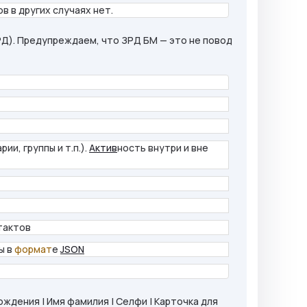
в в других случаях нет.
Д). Предупреждаем, что ЗРД БМ — это не повод
ии, группы и т.п.).
Актив
ность внутри и вне
тактов
ы в
формат
е
JSON
рождения | Имя фамилия | Селфи | Карточка для