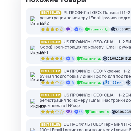
PL ПРОФИЛЬ | GEO: Польша | | 1–
BESTSELLER
регистрация по номеру | Email | ручная под
| №2
5
1%
Гарантия: 1 д.
23.06.2026
US ПРОФИЛЬ | GEO: США | | 1–2 
BESTSELLER
Good) | регистрация по номеру | Email | ру
| №1
1%
Гарантия: 1 д.
05.08.2026 15:2
UA ПРОФИЛЬ | GEO: Украина | 1–2
BESTSELLER
ручная подготовка 7 дней | фото для подтв
1%
Гарантия: 1 д.
5 ч. 33 мин.
US ПРОФИЛЬ | GEO: США | | 1–2 Б
BESTSELLER
регистрация по номеру | Email | настройки 
в комплекте | №sup
3
3%
Гарантия: 1 д.
22.06.2026
DE ПРОФИЛЬ | GEO: Германия | 1
BESTSELLER
100+ | Email | регистрация по номеру | лимит