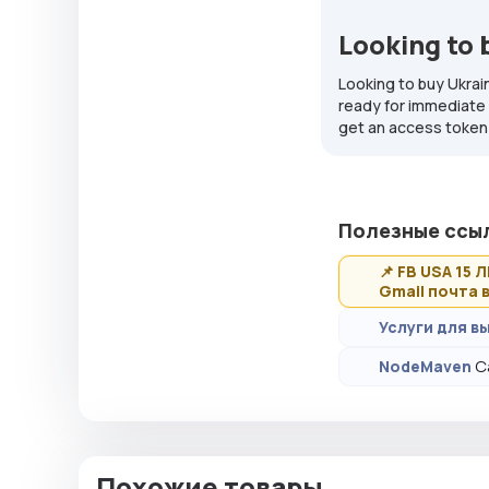
Looking to 
Looking to buy Ukrain
ready for immediate u
get an access token
Полезные ссы
📌 FB USA 15 
Gmail почта в
Услуги для вы
С
NodeMaven
Похожие товары