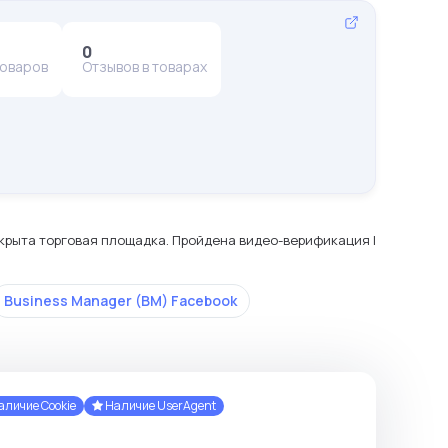
0
товаров
Отзывов в товарах
ткрыта торговая площадка. Пройдена видео-верификация |
Business Manager (BM) Facebook
личие Cookie
Наличие UserAgent