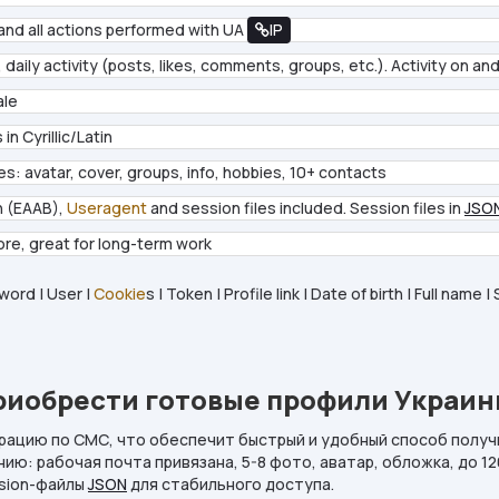
and all actions performed with UA
IP
daily activity (posts, likes, comments, groups, etc.). Activity on and
ale
in Cyrillic/Latin
es: avatar, cover, groups, info, hobbies, 10+ contacts
 (EAAB),
Useragent
and session files included. Session files in
JSO
ore, great for long-term work
word | User |
Cookie
s | Token | Profile link | Date of birth | Full name 
риобрести готовые профили Украи
рацию по СМС, что обеспечит быстрый и удобный способ получ
нию: рабочая почта привязана, 5-8 фото, аватар, обложка, до 1
ssion-файлы
JSON
для стабильного доступа.