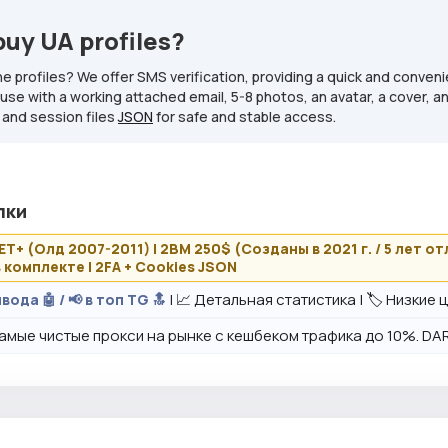
buy UA profiles?
e profiles? We offer SMS verification, providing a quick and convenie
se with a working attached email, 5-8 photos, an avatar, a cover, and
 and session files
JSON
for safe and stable access.
лки
ЛЕТ+ (Олд 2007-2011) | 2BM 250$ (Созданы в 2021 г. / 5 лет о
 комплекте | 2FA + Cookies JSON
| 📈 Детальная статистика | 🏷️ Низкие
вода 🤖 / 📢 в топ TG 🔝
амые чистые прокси на рынке с кешбеком трафика до 10%. DAR