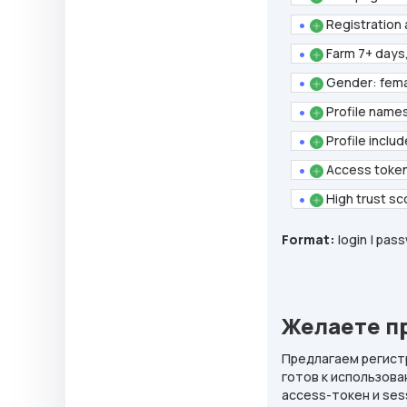
Registration 
Farm 7+ days, 
Gender: fem
Profile names 
Profile includ
Access token
High trust sc
Format:
login | pass
Желаете п
Предлагаем регист
готов к использова
access-токен и se