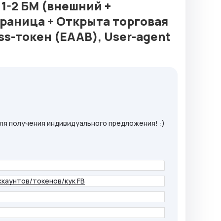
1-2 БМ (внешний +
раница + Открыта торговая
ss-токен (EAAB), User-agent
ля получения индивидуального предложения! :)
ккаунтов/токенов/кук FB