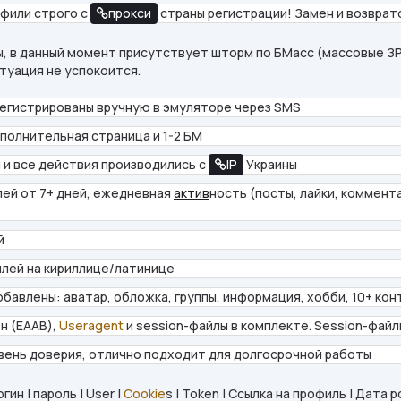
офили строго с
прокси
страны регистрации! Замен и возврато
, в данный момент присутствует шторм по БМасс (массовые ЗР
итуация не успокоится.
егистрированы вручную в эмуляторе через SMS
полнительная страница и 1-2 БМ
 и все действия производились с
IP
Украины
ей от 7+ дней, ежедневная
актив
ность (посты, лайки, комментар
й
лей на кириллице/латинице
бавлены: аватар, обложка, группы, информация, хобби, 10+ кон
н (EAAB),
Useragent
и session-файлы в комплекте. Session-файл
вень доверия, отлично подходит для долгосрочной работы
гин | пароль | User |
Cookie
s | Token | Ссылка на профиль | Дата 