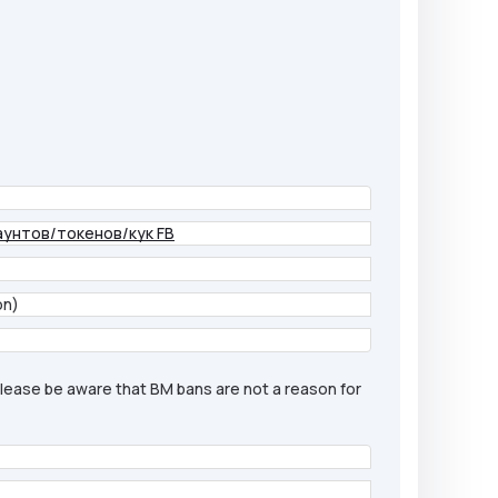
аунтов/токенов/кук FB
on)
lease be aware that BM bans are not a reason for