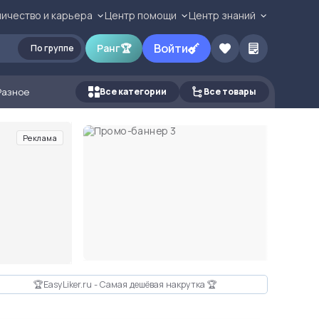
ичество и карьера
Центр помощи
Центр знаний
Войти
Ранг
🏆
По группе
Разное
Все категории
Все товары
Реклама
🏆EasyLiker.ru - Самая дешёвая накрутка 🏆