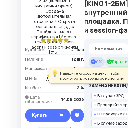
[KING 1-2БМ
внутренний 
площадка. 
и session-ф
Информация
Куплено:
21 раз
Наличие:
12 шт.
0%
Гарантия
Мин.заказ:
1 шт.
Если вы ежедневно 
Наведите курсор на цену, чтобы
1 026,38 ₽ / шт.
Цена:
посмотреть историю её изменений.
ЗАМЕНА НЕВАЛИ
Кэшбэк:
2 %
В случае ЗРД -
Дата
14.06.2026
обновления:
Проверяйте пр
На проверку да
Купить
В случае заход