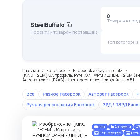
0
Товаров в про
SteelBuffalo
Перейти к товарам поставщика
>
Топ категории
Главная
Facebook
Facebook аккаунты с БМ
[KING 1-2БМ] UA профиль. РУЧНОЙ ФАРМ 7 ДНЕЙ, 1-2 БМ (
Access-токен (EAAB), User-agent и session-файлы [#51]
Все
Разное Facebook
Авторег Facebook
Р
Ручная регистрация Facebook
ЗРД / ПЗРД Face
Нет
Автореги
Есть аватар
Есть