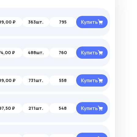
Купить
89,00 ₽
363шт.
795
Купить
74,00 ₽
488шт.
760
Купить
89,00 ₽
731шт.
558
Купить
97,50 ₽
211шт.
548