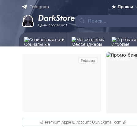
Telegram
Прокси
Социальные сети
Мессенджеры
Игровые а
Реклама
Слайд 2 из 10
🍎 Premium Apple ID Account USA @gmail.com 🍎