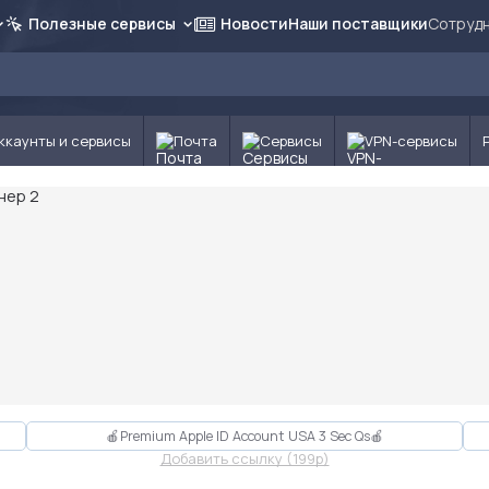
Полезные сервисы
Новости
Наши поставщики
Сотрудн
ккаунты и сервисы
Почта
Сервисы
VPN-сервисы
🍎Premium Apple ID Account USA 3 Sec Qs🍎
Добавить ссылку (199p)