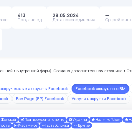
413
28.05.2024
—
даже
Продано ед.
Дата присоединения
Ср. рейтинг 
внешний + внутренний фарм). Создана дополнительная страница + О
аскрученные аккаунты Facebook
Facebook аккаунты с БМ
book
Fan Page (FP) Facebook
Услуги накрутки Facebook
Женский
Подтверждены по почте
Украина
Наличие Token
На
 посты
Частичное
Есть обложка
Другие