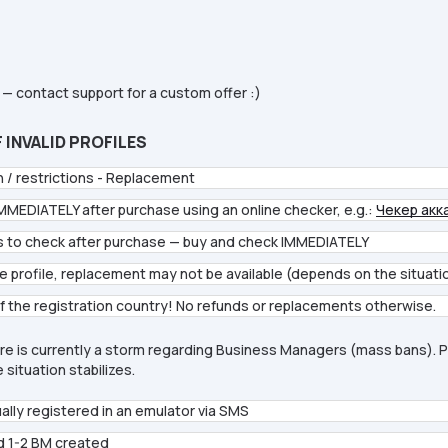
 — contact support for a custom offer :)
INVALID PROFILES
n / restrictions - Replacement
IMMEDIATELY after purchase using an online checker, e.g.:
Чекер акк
s to check after purchase — buy and check IMMEDIATELY
the profile, replacement may not be available (depends on the situati
f the registration country! No refunds or replacements otherwise.
e is currently a storm regarding Business Managers (mass bans). P
 situation stabilizes.
ally registered in an emulator via SMS
d 1-2 BM created