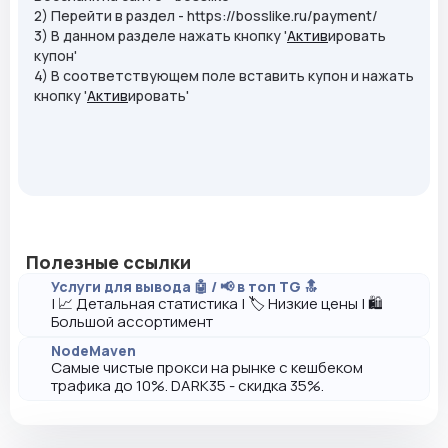
2) Перейти в раздел - https://bosslike.ru/payment/
3) В данном разделе нажать кнопку '
Актив
ировать
купон'
4) В соответствующем поле вставить купон и нажать
кнопку '
Актив
ировать'
Полезные ссылки
Услуги для вывода 🤖 / 📢 в топ TG 🔝
| 📈 Детальная статистика | 🏷️ Низкие цены | 🛍️
Большой ассортимент
NodeMaven
Самые чистые прокси на рынке с кешбеком
трафика до 10%. DARK35 - скидка 35%.