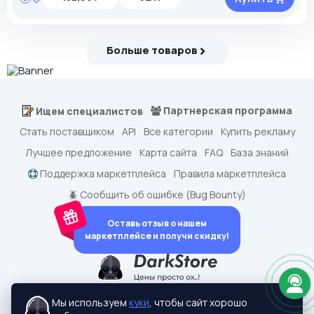
Больше товаров
Партнерская программа
Ищем специалистов
Стать поставщиком
API
Все категории
Купить рекламу
Лучшее предложение
Карта сайта
FAQ
База знаний
Поддержка маркетплейса
Правила маркетплейса
🪲 Сообщить об ошибке (Bug Bounty)
Оставь отзыв о нашем
маркетплейсе и получи скидку!
dark.shopping - Маркетплейс аккаунтов
2015-2026 © dark.shopping
Мы используем
куки
, чтобы сайт хорошо
Актуальные адреса:
darkstore.contact