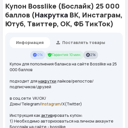
Купон Bosslike (Бослайк) 25 000
баллов (
Накрутка
ВК, Инстаграм,
Ютуб, Твиттер, ОК, ФБ ТикТок)
Информация
Поставлять товары
0%
Гарантия: 10 мин.
2%
Купон для пополнения баланса на сайте Bosslike на 25
000 баллов
подходит для
накрутки
лайков/репостов/
подписчиков/друзей
в соц.сети VK/OK/
Дзен/Telegram/
Instagram
/X(Twitter)
Инструкция как
актив
ировать купон:
1) Необходимо авторизоваться на личном аккаунте
Босслайк на сайте - bosslike