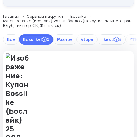
Главная
Сервисы накрутки
Bosslike
Купон Bosslike (Бослайк) 25 000 баллов (Накрутка ВК, Инстаграм,
Ютуб, Твиттер, ОК, ФБ ТикТок)
Все
Bosslike
|
5
Разное
Vtope
likest
|
4
YT