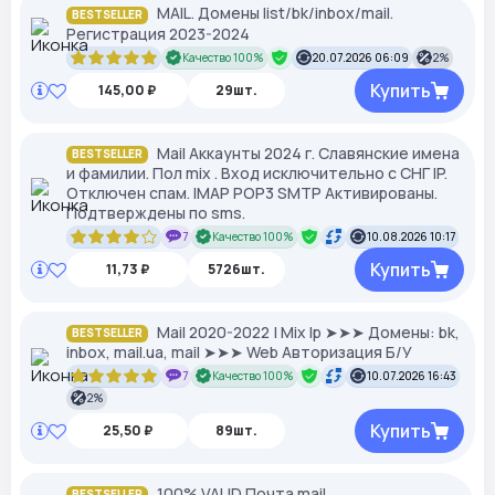
MAIL. Домены list/bk/inbox/mail.
BESTSELLER
Регистрация 2023-2024
Качество 100%
20.07.2026 06:09
2%
Купить
145,00 ₽
29шт.
Mail Аккаунты 2024 г. Славянские имена
BESTSELLER
и фамилии. Пол mix . Вход исключительно с СНГ IP.
Отключен спам. IMAP POP3 SMTP Активированы.
Подтверждены по sms.
7
Качество 100%
10.08.2026 10:17
Купить
11,73 ₽
5726шт.
Mail 2020-2022 | Mix Ip ➤➤➤ Домены: bk,
BESTSELLER
inbox, mail.ua, mail ➤➤➤ Web Авторизация Б/У
7
Качество 100%
10.07.2026 16:43
2%
Купить
25,50 ₽
89шт.
100% VALID Почта mail
BESTSELLER