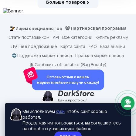
Больше товаров
Партнерская программа
Ищем специалистов
Стать поставщиком
API
Все категории
Купить рекламу
Лучшее предложение
Карта сайта
FAQ
База знаний
Поддержка маркетплейса
Правила маркетплейса
🪲 Сообщить об ошибке (Bug Bounty)
Оставь отзыв о нашем
маркетплейсе и получи скидку!
dark.shopping - Маркетплейс аккаунтов
2015-2026 © dark.shopping
Мы используем
куки
, чтобы сайт хорошо
Актуальные адреса:
darkstore.contact
работал.
Политики конфиденциальности
Продолжая им пользоваться, вы соглашаетесь
на обработку ваших куки-файлов.