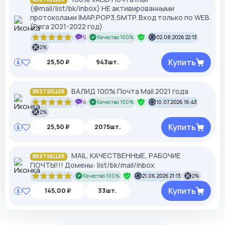
(@mail/list/bk/inbox) НЕ активированными
протоколами IMAP,POP3,SMTP. Вход только по WEB.
(Рега 2021-2022 год)
5
Качество 100%
02.08.2026 22:13
2%
Купить
25,50 ₽
943шт.
ВАЛИД 100% Почта Mail 2021 года
BESTSELLER
4
Качество 100%
10.07.2026 16:43
2%
Купить
25,50 ₽
2075шт.
MAIL. КАЧЕСТВЕННЫЕ, РАБОЧИЕ
BESTSELLER
ПОЧТЫ!!! Домены: list/bk/mail/inbox
Качество 100%
21.06.2026 21:13
2%
Купить
145,00 ₽
33шт.