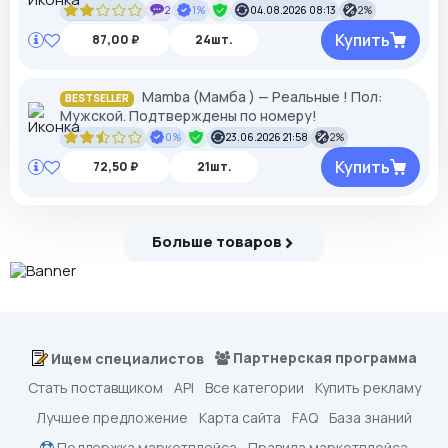
2
1%
04.08.2026 08:13
2%
Купить
87,00 ₽
24шт.
Mamba (Мамба ) — Реальные ! Пол:
BESTSELLER
Мужской. Подтверждены по номеру!
0%
23.06.2026 21:58
2%
Купить
72,50 ₽
21шт.
Больше товаров
Партнерская программа
Ищем специалистов
Стать поставщиком
API
Все категории
Купить рекламу
Лучшее предложение
Карта сайта
FAQ
База знаний
Поддержка маркетплейса
Правила маркетплейса