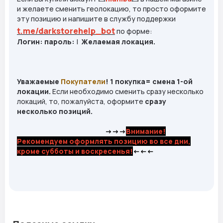
и желаете сменить геолокацию, то просто оформите
эту позицию и напишите в службу поддержки
t.me/darkstorehelp_bo
t
по форме:
Логин:
пароль:
|
Желаемая локация.
Уважаемые
Покупатели
! 1 покупка= смена 1-ой
локации.
Если необходимо сменить сразу несколько
локаций, то, пожалуйста, оформите
сразу
несколько позиций.
->->->
Внимание!
Рекомендуем оформлять позицию во все дни,
кроме субботы и воскресенья!
<-<-<-