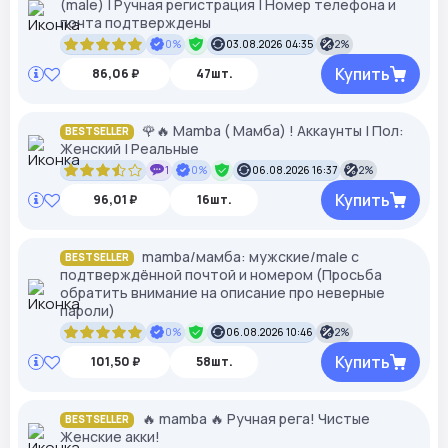
(male) | Ручная регистрация | Номер телефона и
почта подтверждены
0%
03.08.2026 04:35
2%
Купить
86,06 ₽
47шт.
🌹🔥 Mamba ( Мамба) ! Аккаунты | Пол:
BESTSELLER
Женский | Реальные
1
0%
06.08.2026 16:37
2%
Купить
96,01 ₽
16шт.
mamba/мамба: мужские/male с
BESTSELLER
подтверждённой почтой и номером (Просьба
обратить внимание на описание про неверные
пароли)
0%
06.08.2026 10:46
2%
Купить
101,50 ₽
58шт.
🔥 mamba 🔥 Ручная рега! Чистые
BESTSELLER
Женские акки!