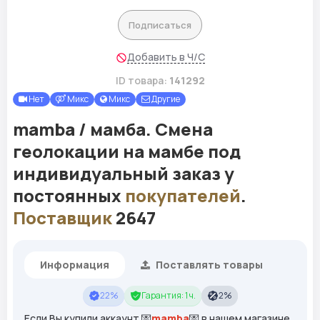
Подписаться
Добавить в Ч/С
ID товара:
141292
Нет
Микс
Микс
Другие
mamba / мамба. Смена
геолокации на мамбе под
индивидуальный заказ у
постоянных
покупателей
.
Поставщик
2647
Информация
Поставлять товары
22%
Гарантия: 1 ч.
2%
Если Вы купили аккаунт 💌
mamba
💌 в нашем магазине