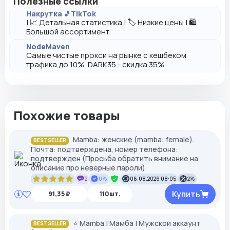
Полезные ссылки
Накрутка 🎵TikTok
| 📈 Детальная статистика | 🏷️ Низкие цены | 🛍️
Большой ассортимент
NodeMaven
Самые чистые прокси на рынке с кешбеком
трафика до 10%. DARK35 - скидка 35%.
Похожие товары
Mamba: женские (mamba: female).
BESTSELLER
Почта: подтверждена, номер телефона:
подтвержден (Просьба обратить внимание на
описание про неверные пароли)
2
0%
06.08.2026 08:05
2%
Купить
91,35 ₽
110шт.
⭐ Mamba | Мамба | Мужской аккаунт
BESTSELLER