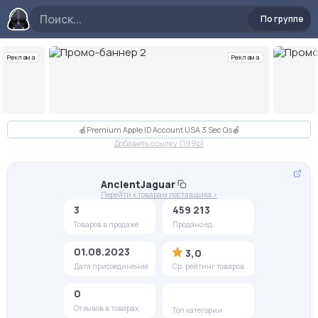
По группе
Реклама
Реклама
Слайд 2 из 10
🍎Premium Apple ID Account USA 3 Sec Qs🍎
Добавить ссылку (199p)
AncientJaguar
Перейти к товарам поставщика >
3
459 213
Товаров в продаже
Продано ед.
01.08.2023
3,0
Дата присоединения
Ср. рейтинг товаров
0
Отзывов в товарах
Топ категории