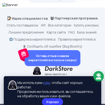
Партнерская программа
Ищем специалистов
Стать поставщиком
API
Все категории
Купить рекламу
Лучшее предложение
Карта сайта
FAQ
База знаний
Поддержка маркетплейса
Правила маркетплейса
🪲 Сообщить об ошибке (Bug Bounty)
Оставь отзыв о нашем
маркетплейсе и получи скидку!
dark.shopping - Маркетплейс аккаунтов
2015-2026 © dark.shopping
Мы используем
куки
, чтобы сайт хорошо
Актуальные адреса:
darkstore.contact
работал.
Политики конфиденциальности
Продолжая им пользоваться, вы соглашаетесь
на обработку ваших куки-файлов.
Хорошо