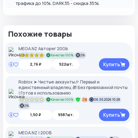
трафика до 10%. DARK35 - скидка 35%.
Похожие товары
MEGA.NZ Авторег 20Gb
Качество 100%
2%
Купить
2,76 ₽
522шт.
Roblox ➤ Чистые аккаунты🎉 Первый и
единственный владелец 🎁 Без привязанной почты
| Готов к использованию
Качество 100%
06.05.2026 10:28
2%
Купить
1,50 ₽
9587шт.
MEGA.NZ | 20GB