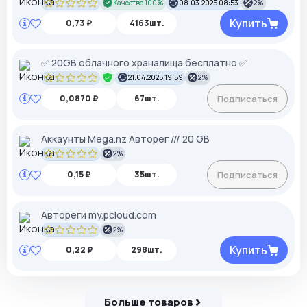
Качество 100%
08.03.2025 08:53
2%
Купить
0,73 ₽
4163шт.
✅ 20GB облачного храналища бесплатно ✅
21.04.2025 19:59
2%
0,0870 ₽
67шт.
Подписаться
Аккаунты Mega.nz Авторег /// 20 GB
2%
0,15 ₽
35шт.
Подписаться
Автореги my.pcloud.com
2%
Купить
0,22 ₽
298шт.
Больше товаров