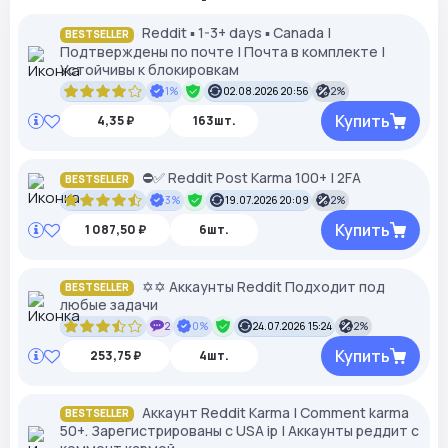
Reddit ▪︎ 1-3+ days ▪︎ Canada |
BESTSELLER
Подтверждены по почте | Почта в комплекте |
Устойчивы к блокировкам
1%
02.08.2026 20:56
2%
Купить
4,35 ₽
163шт.
⛔️✅ Reddit Post Karma 100+ | 2FA
BESTSELLER
3%
19.07.2026 20:09
2%
Купить
1 087,50 ₽
6шт.
✡✡ Аккаунты Reddit Подходит под
BESTSELLER
любые задачи
2
0%
24.07.2026 15:24
2%
Купить
253,75 ₽
4шт.
Аккаунт Reddit Karma | Comment karma
BESTSELLER
50+. Зарегистрированы с USA ip | Аккаунты реддит с