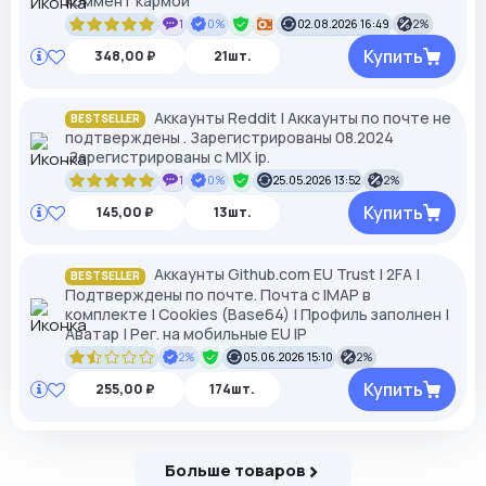
коммент кармой
1
0%
02.08.2026 16:49
2%
Купить
348,00 ₽
21шт.
Аккаунты Reddit | Аккаунты по почте не
BESTSELLER
подтверждены . Зарегистрированы 08.2024
.Зарегистрированы с MIX ip.
1
0%
25.05.2026 13:52
2%
Купить
145,00 ₽
13шт.
Аккаунты Github.com EU Trust | 2FA |
BESTSELLER
Подтверждены по почте. Почта с IMAP в
комплекте | Cookies (Base64) | Профиль заполнен |
Аватар | Рег. на мобильные EU IP
2%
05.06.2026 15:10
2%
Купить
255,00 ₽
174шт.
Больше товаров