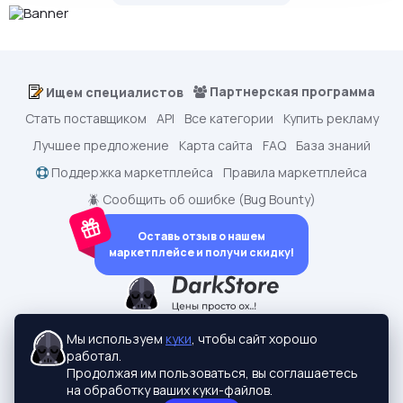
Партнерская программа
Ищем специалистов
Стать поставщиком
API
Все категории
Купить рекламу
Лучшее предложение
Карта сайта
FAQ
База знаний
Поддержка маркетплейса
Правила маркетплейса
🪲 Сообщить об ошибке (Bug Bounty)
Оставь отзыв о нашем
маркетплейсе и получи скидку!
dark.shopping - Маркетплейс аккаунтов
2015-2026 © dark.shopping
Мы используем
куки
, чтобы сайт хорошо
Актуальные адреса:
darkstore.contact
работал.
Политики конфиденциальности
Продолжая им пользоваться, вы соглашаетесь
на обработку ваших куки-файлов.