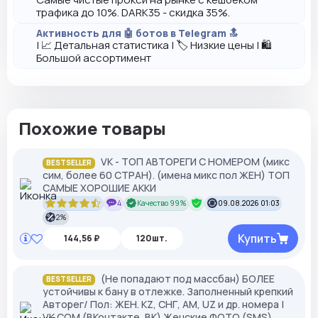
трафика до 10%. DARK35 - скидка 35%.
Активность для 🤖 ботов в Telegram 🔝
| 📈 Детальная статистика | 🏷️ Низкие цены | 🛍️
Большой ассортимент
Похожие товары
VK - ТОП АВТОРЕГИ С НОМЕРОМ (микс
BESTSELLER
сим, более 60 СТРАН). (имена микс пол ЖЕН) ТОП
САМЫЕ ХОРОШИЕ АККИ
4
Качество 99%
09.08.2026 01:03
2%
Купить
144,56 ₽
120шт.
(Не попадают под массбан) БОЛЕЕ
BESTSELLER
устойчивы к бану в отлежке. Заполненный крепкий
Авторег/ Пол: ЖЕН. KZ, СНГ, АМ, UZ и др. номера |
VK.COM (ВКонтакте, ВК) Женские ФОТО (SMS)