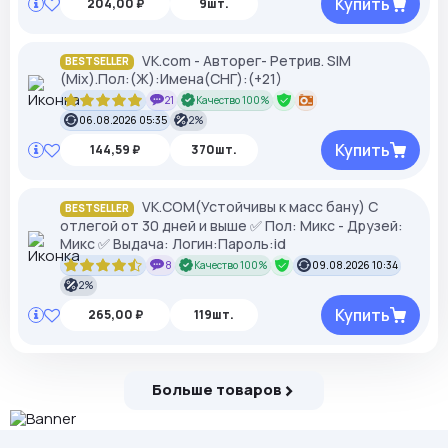
Купить
204,00 ₽
9шт.
VK.com - Авторег- Ретрив. SIM
BESTSELLER
(Mix).Пол:(Ж):Имена(СНГ):(+21)
21
Качество 100%
06.08.2026 05:35
2%
Купить
144,59 ₽
370шт.
VK.COM(Устойчивы к масс бану) С
BESTSELLER
отлегой от 30 дней и выше ✅ Пол: Микс - Друзей:
Микс ✅ Выдача: Логин:Пароль:id
8
Качество 100%
09.08.2026 10:34
2%
Купить
265,00 ₽
119шт.
Больше товаров