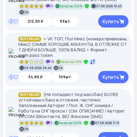
21
Качество 100%
07.08.2026 10:43
2%
Купить
212,50 ₽
93шт.
⭐ VK ТОП, Пол Микс (номера привязаны,
BESTSELLER
Микс) САМЫЕ ХОРОШИЕ АККАУНТЫ, В ОТЛЕЖКЕ ОТ
7 ДНЕЙ И БОЛЬШЕ, 100% ВАЛИД ⭐ Формат:
login:pass:token
78
Качество 78%
09.08.2026 06:40
2%
Купить
34,80 ₽
109шт.
(Не попадают под массбан) БОЛЕЕ
BESTSELLER
устойчивы к бану в отлежке. частично
Заполненный Авторег / Пол: Ж. СНГ номера /
Работа на СНГ прокси / (СМ. ОПИСАНИЕ) | Авторег
VK.COM (ВКонтакте, ВК) Женские (SMS)
3
Качество 100%
07.08.2026 11:13
2%