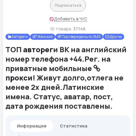
Подписаться
Добавить в Ч/С
ID товара:
37146
Автореги
Женский
Подтверждены по SMS
Другие
ТОП
авторег
и ВК на английский
номер телефона +44.Рег. на
приватные мобильные
прокси
! Живут долго,отлега не
менее 2х дней.Латинские
имена. Статус, аватар, пост,
дата рождения поставлены.
Информация
Статистика