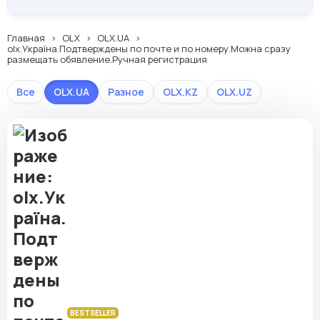
Главная
OLX
OLX.UA
olx.Україна.Подтверждены по почте и по номеру.Можна сразу
размещать обявление.Ручная регистрация
Все
OLX.UA
Разное
OLX.KZ
OLX.UZ
BESTSELLER