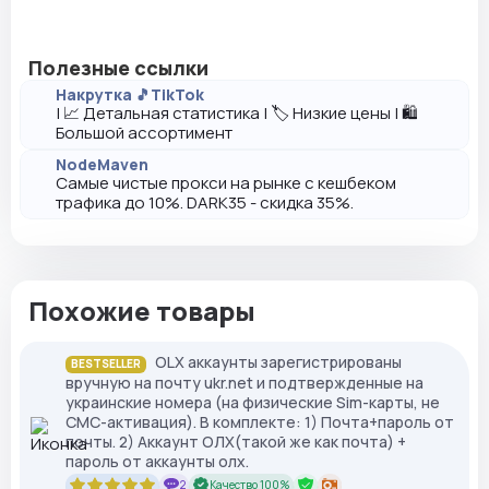
Полезные ссылки
Накрутка 🎵TikTok
| 📈 Детальная статистика | 🏷️ Низкие цены | 🛍️
Большой ассортимент
NodeMaven
Самые чистые прокси на рынке с кешбеком
трафика до 10%. DARK35 - скидка 35%.
Похожие товары
OLX аккаунты зарегистрированы
BESTSELLER
вручную на почту ukr.net и подтвержденные на
украинские номера (на физические Sim-карты, не
СМС-активация). В комплекте: 1) Почта+пароль от
почты. 2) Аккаунт ОЛХ(такой же как почта) +
пароль от аккаунты олх.
2
Качество 100%