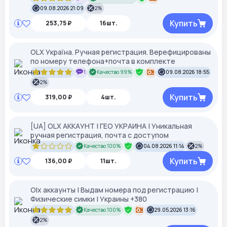
09.08.2026 21:09
2%
Купить
253,75 ₽
16шт.
OLX Україна. Ручная регистрация. Верефицированы
по номеру телефона+почта в комплекте
1
Качество 99%
09.08.2026 18:55
2%
Купить
319,00 ₽
4шт.
[UA] OLX АККАУНТ | ГЕО УКРАИНА | Уникальная
ручная регистрация, почта с доступом
Качество 100%
04.08.2026 11:14
2%
Купить
136,00 ₽
11шт.
Olx аккаунты | Выдам номера под регистрацию |
Физические симки | Украины +380
Качество 100%
29.05.2026 13:16
2%