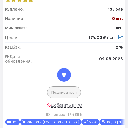
Куплено:
195 раз
Наличие:
0 шт.
Мин.заказ:
1 шт.
174,00 ₽ / шт.
Цена:
Кэшбэк:
2 %
Дата
09.08.2026
обновления:
Подписаться
Добавить в Ч/С
ID товара:
144386
Нет
Самореги (Ручная регистрация)
Микс
Подтверждены