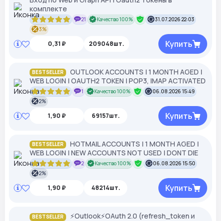
комплекте
21
Качество 100%
31.07.2026 22:03
3%
Купить
0,31 ₽
209048шт.
OUTLOOK ACCOUNTS | 1 MONTH AGED |
BESTSELLER
WEB LOGIN | OAUTH2 TOKEN | POP3, IMAP ACTIVATED
1
Качество 100%
06.08.2026 15:49
2%
Купить
1,90 ₽
69157шт.
HOTMAIL ACCOUNTS | 1 MONTH AGED |
BESTSELLER
WEB LOGIN | NEW ACCOUNTS NOT USED | DONT DIE
2
Качество 100%
06.08.2026 15:50
2%
Купить
1,90 ₽
48214шт.
⚡️Outlook⚡️OAuth 2.0 (refresh_token и
BESTSELLER