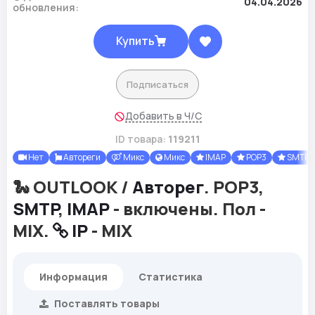
04.04.2026
обновления:
Купить
Подписаться
Добавить в Ч/С
ID товара:
119211
Нет
Автореги
Микс
Микс
IMAP
POP3
SMTP
🐍 OUTLOOK /
Авторег
. POP3,
SMTP
,
IMAP
- включены. Пол -
MIX.
IP
- MIX
Информация
Статистика
Поставлять товары