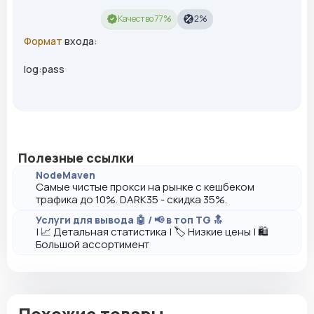
Качество 77%
2%
Формат
входа:
log:pass
Полезные ссылки
NodeMaven
Самые чистые прокси на рынке с кешбеком
трафика до 10%. DARK35 - скидка 35%.
Услуги для вывода 🤖 / 📢 в топ TG 🔝
| 📈 Детальная статистика | 🏷️ Низкие цены | 🛍️
Большой ассортимент
Похожие товары