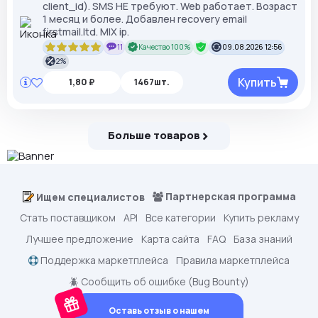
client_id). SMS НЕ требуют. Web работает. Возраст
1 месяц и более. Добавлен recovery email
firstmail.ltd. MIX ip.
11
Качество 100%
09.08.2026 12:56
2%
Купить
1,80 ₽
1467шт.
Больше товаров
Партнерская программа
Ищем специалистов
Стать поставщиком
API
Все категории
Купить рекламу
Лучшее предложение
Карта сайта
FAQ
База знаний
Поддержка маркетплейса
Правила маркетплейса
🪲 Сообщить об ошибке (Bug Bounty)
Оставь отзыв о нашем