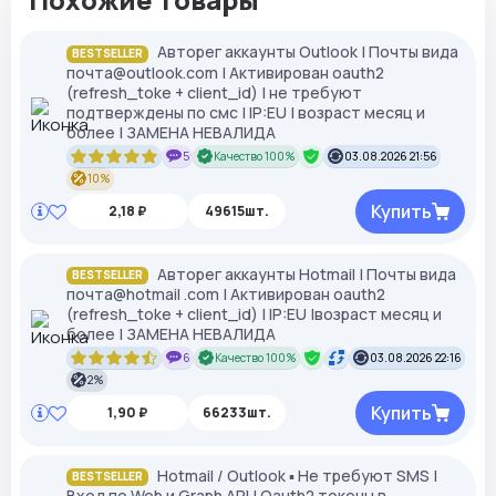
Авторег аккаунты Outlook | Почты вида
BESTSELLER
почта@outlook.com | Активирован oauth2
(refresh_toke + client_id) | не требуют
подтверждены по смс | IP:EU | возраст месяц и
более | ЗАМЕНА НЕВАЛИДА
5
Качество 100%
03.08.2026 21:56
10%
Купить
2,18 ₽
49615шт.
Авторег аккаунты Hotmail | Почты вида
BESTSELLER
почта@hotmail .com | Активирован oauth2
(refresh_toke + client_id) | IP:EU |возраст месяц и
более | ЗАМЕНА НЕВАЛИДА
6
Качество 100%
03.08.2026 22:16
2%
Купить
1,90 ₽
66233шт.
Hotmail / Outlook ▪︎ Не требуют SMS |
BESTSELLER
Вход по Web и Graph API | Oauth2 токены в