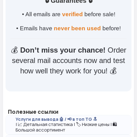
🔒 Guarantees 🔒
• All emails are
verified
before sale!
• Emails have
never been used
before!
💰
Don’t miss your chance!
Order
several mail accounts now and test
how well they work for you! 💰
Полезные ссылки
Услуги для вывода 🤖 / 📢 в топ TG 🔝
| 📈 Детальная статистика | 🏷️ Низкие цены | 🛍️
Большой ассортимент