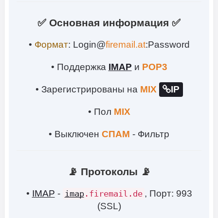
✅
Основная информация
✅
•
Формат
: Login@
firemail.at
:Password
• Поддержка
IMAP
и
POP3
• Зарегистрированы на
MIX
IP
• Пол
MIX
• Выключен
СПАМ
- Фильтр
📡 Протоколы 📡
•
IMAP
-
, Порт: 993
imap
.firemail.de
(SSL)