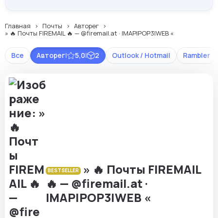
Главная
Почты
Авторег
» 🔥 Почты FIREMAIL 🔥 — @firemail.at · IMAP|POP3|WEB «
Все
Авторег
|
5,0
|
2
Outlook / Hotmail
Rambler
» 🔥 Почты FIREMAIL
BESTSELLER
🔥 — @firemail.at ·
IMAP|POP3|WEB «