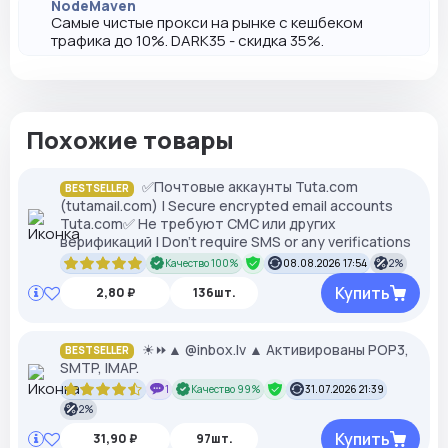
NodeMaven
Самые чистые прокси на рынке с кешбеком
трафика до 10%. DARK35 - скидка 35%.
Похожие товары
✅Почтовые аккаунты Tuta.com
BESTSELLER
(tutamail.com) | Secure encrypted email accounts
Tuta.com✅ Не требуют СМС или других
верификаций | Don't require SMS or any verifications
Качество 100%
08.08.2026 17:54
2%
Купить
2,80 ₽
136шт.
☀⏩▲ @inbox.lv ▲ Активированы POP3,
BESTSELLER
SMTP, IMAP.
1
Качество 99%
31.07.2026 21:39
2%
Купить
31,90 ₽
97шт.