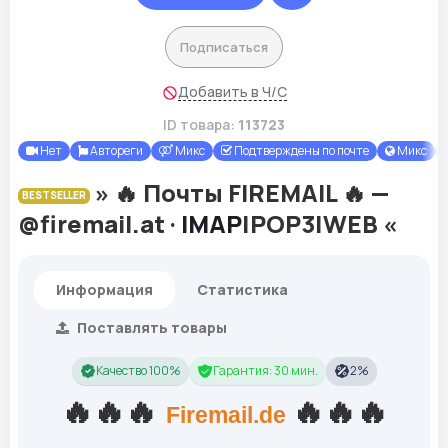
Подписаться
Добавить в Ч/С
ID товара:
113723
Нет
Автореги
Микс
Подтверждены по почте
Микс
» 🔥 Почты FIREMAIL 🔥 —
BESTSELLER
@firemail.at ·
IMAP
|POP3|WEB «
Информация
Статистика
Поставлять товары
Качество 100%
Гарантия: 30 мин.
2%
🔥
🔥
🔥
🔥
🔥
🔥
Firemail.de