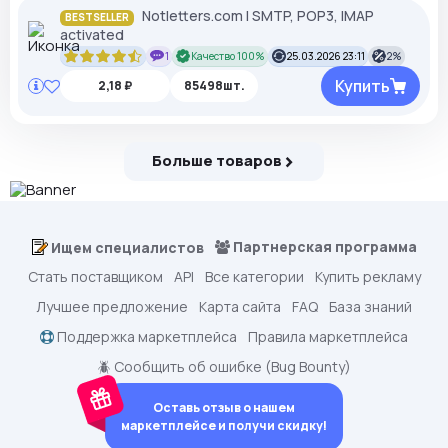
Notletters.com l SMTP, POP3, IMAP
BESTSELLER
activated
1
Качество 100%
25.03.2026 23:11
2%
Купить
2,18 ₽
85498шт.
Больше товаров
Партнерская программа
Ищем специалистов
Стать поставщиком
API
Все категории
Купить рекламу
Лучшее предложение
Карта сайта
FAQ
База знаний
Поддержка маркетплейса
Правила маркетплейса
🪲 Сообщить об ошибке (Bug Bounty)
Оставь отзыв о нашем
маркетплейсе и получи скидку!