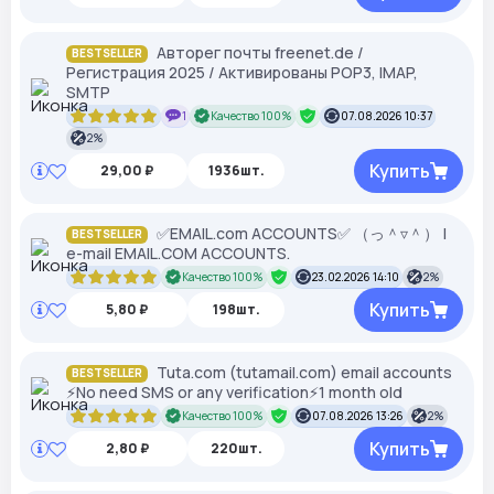
Авторег почты freenet.de /
BESTSELLER
Регистрация 2025 / Активированы POP3, IMAP,
SMTP
1
Качество 100%
07.08.2026 10:37
2%
Купить
29,00 ₽
1936шт.
✅EMAIL.com ACCOUNTS✅ （っ＾▿＾） |
BESTSELLER
e-mail EMAIL.COM ACCOUNTS.
Качество 100%
23.02.2026 14:10
2%
Купить
5,80 ₽
198шт.
Tuta.com (tutamail.com) email accounts
BESTSELLER
⚡️No need SMS or any verification⚡️1 month old
Качество 100%
07.08.2026 13:26
2%
Купить
2,80 ₽
220шт.