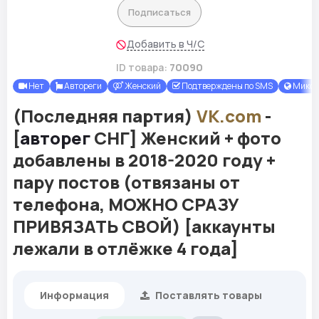
Подписаться
Добавить в Ч/С
ID товара:
70090
Нет
Автореги
Женский
Подтверждены по SMS
Микс
(Последняя партия)
VK.com
-
[
авторег
СНГ] Женский + фото
добавлены в 2018-2020 году +
пару постов (отвязаны от
телефона, МОЖНО СРАЗУ
ПРИВЯЗАТЬ СВОЙ) [аккаунты
лежали в отлёжке 4 года]
Информация
Поставлять товары