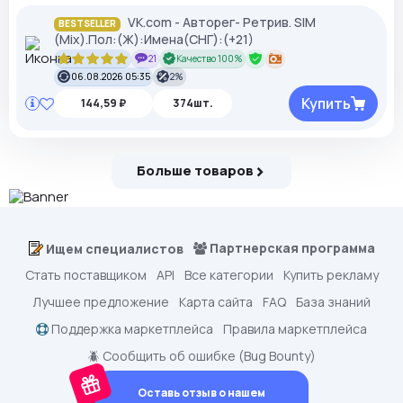
VK.com - Авторег- Ретрив. SIM
BESTSELLER
(Mix).Пол:(Ж):Имена(СНГ):(+21)
21
Качество 100%
06.08.2026 05:35
2%
Купить
144,59 ₽
374шт.
Больше товаров
Партнерская программа
Ищем специалистов
Стать поставщиком
API
Все категории
Купить рекламу
Лучшее предложение
Карта сайта
FAQ
База знаний
Поддержка маркетплейса
Правила маркетплейса
🪲 Сообщить об ошибке (Bug Bounty)
Оставь отзыв о нашем