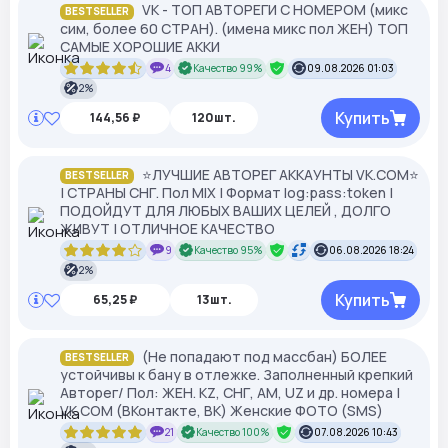
VK - ТОП АВТОРЕГИ С НОМЕРОМ (микс
BESTSELLER
сим, более 60 СТРАН). (имена микс пол ЖЕН) ТОП
САМЫЕ ХОРОШИЕ АККИ
4
Качество 99%
09.08.2026 01:03
2%
Купить
144,56 ₽
120шт.
⭐️ЛУЧШИЕ АВТОРЕГ АККАУНТЫ VK.COM⭐️
BESTSELLER
| СТРАНЫ СНГ. Пол MIX | Формат log:pass:token |
ПОДОЙДУТ ДЛЯ ЛЮБЫХ ВАШИХ ЦЕЛЕЙ , ДОЛГО
ЖИВУТ | ОТЛИЧНОЕ КАЧЕСТВО
9
Качество 95%
06.08.2026 18:24
2%
Купить
65,25 ₽
13шт.
(Не попадают под массбан) БОЛЕЕ
BESTSELLER
устойчивы к бану в отлежке. Заполненный крепкий
Авторег/ Пол: ЖЕН. KZ, СНГ, АМ, UZ и др. номера |
VK.COM (ВКонтакте, ВК) Женские ФОТО (SMS)
21
Качество 100%
07.08.2026 10:43