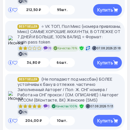
2%
Купить
212,50 ₽
95шт.
⭐ VK ТОП, Пол Микс (номера привязаны,
BESTSELLER
Микс) САМЫЕ ХОРОШИЕ АККАУНТЫ, В ОТЛЕЖКЕ ОТ
7 ДНЕЙ И БОЛЬШЕ, 100% ВАЛИД ⭐ Формат:
login:pass:token
78
Качество 78%
07.08.2026 23:18
2%
Купить
34,80 ₽
64шт.
(Не попадают под массбан) БОЛЕЕ
BESTSELLER
устойчивы к бану в отлежке. частично
Заполненный Авторег / Пол: Ж. СНГ номера /
Работа на СНГ прокси / (СМ. ОПИСАНИЕ) | Авторег
VK.COM (ВКонтакте, ВК) Женские (SMS)
3
Качество 100%
07.08.2026 11:13
2%
Купить
204,00 ₽
10шт.