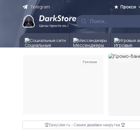
Telegram
Прокси
Социальные сети
Мессенджеры
Игровые а
Реклама
Слайд 2 из 10
🏆EasyLiker.ru - Самая дешёвая накрутка 🏆