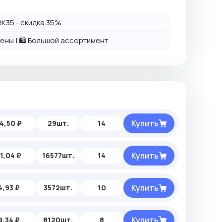
K35 - скидка 35%.
 цены | 🛍️ Большой ассортимент
Купить
4,50 ₽
29шт.
14
Купить
11,04 ₽
16577шт.
14
Купить
4,93 ₽
3572шт.
10
Купить
9,34 ₽
8120шт.
8