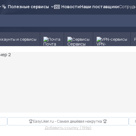
Полезные сервисы
Новости
Наши поставщики
Сотрудн
ккаунты и сервисы
Почта
Сервисы
VPN-сервисы
🏆EasyLiker.ru - Самая дешёвая накрутка 🏆
Добавить ссылку (199p)