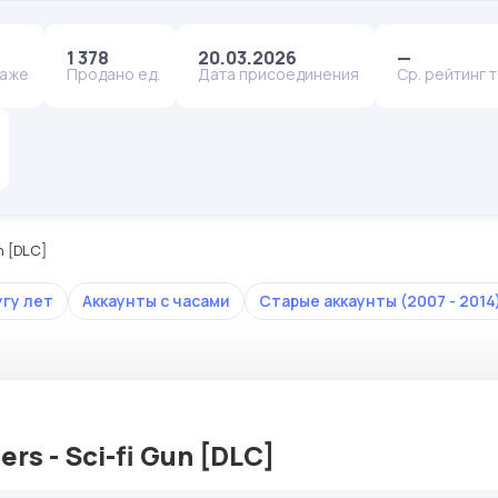
1 378
20.03.2026
—
даже
Продано ед.
Дата присоединения
Ср. рейтинг 
n [DLC]
угу лет
Аккаунты с часами
Старые аккаунты (2007 - 2014
rs - Sci-fi Gun [DLC]