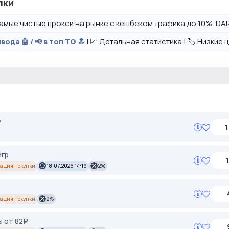
лки
амые чистые прокси на рынке с кешбеком трафика до 10%. DAR
| 📈 Детальная статистика | 🏷️ Низкие
вода 🤖 / 📢 в топ TG 🔝
y
1
игр
ация покупки
18.07.2026 14:19
2%
ация покупки
2%
ы от 82₽