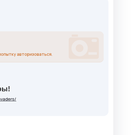
попытку авторизоваться.
ры!
nvaders/