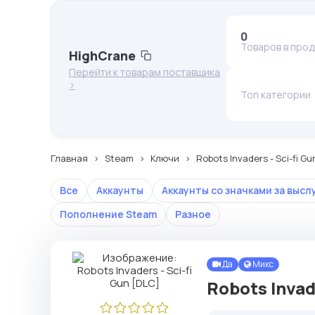
0
Товаров в про
HighCrane
Перейти к товарам поставщика
>
Топ категории
Главная
Steam
Ключи
Robots Invaders - Sci-fi Gu
Все
Аккаунты
Аккаунты со значками за высл
Пополнение Steam
Разное
Да
Микс
Robots Invade