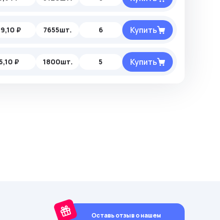
Купить
39,10 ₽
7655шт.
6
Купить
5,10 ₽
1800шт.
5
Оставь отзыв о нашем