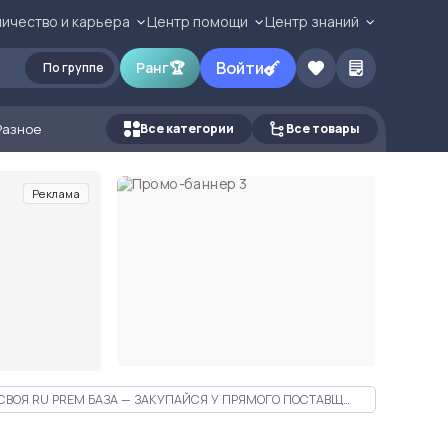
ичество и карьера
Центр помощи
Центр знаний
Войти
Ранг
🏆
По группе
Разное
Все категории
Все товары
Реклама
СВОЯ RU PREM БАЗА — ЗАКУПАЙСЯ У ПРЯМОГО ПОСТАВЩИКА