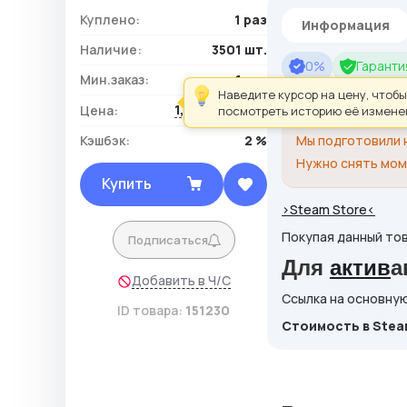
Куплено:
1 раз
Информация
Наличие:
3501 шт.
0%
Гарантия
Мин.заказ:
1 шт.
Наведите курсор на цену, чтобы
1,40 ₽ / шт.
Цена:
посмотреть историю её измене
Для произведени
Кэшбэк:
2 %
Мы подготовили
Нужно снять мом
Купить
>Steam Store<
Покупая данный тов
Подписаться
Для
актив
а
Добавить в Ч/С
Ссылка на основную
ID товара:
151230
Cтоимость в Steam