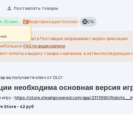
Поставлять товары
: 30 мин.
Видеофиксация покупки
2%
×
ний.
я замены/возврата Поставщик запрашивает видео-фиксацию.
 небольшое
FAQ по видеозаписи
.
ент оплаты и выдачу товара с магазина, а затем последующую 
ар вы получаете ключ от DLC!
ции необходима основная версия иг
 игру -
https://store.steampowered.com/app/2313990/Robots__I
 Store - 42 pуб