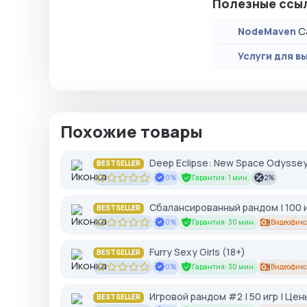
Полезные ссы
С
NodeMaven
Услуги для вы
Похожие товары
Deep Eclipse: New Space Odysse
BESTSELLER
0%
Гарантия: 1 мин.
2%
Сбалансированный рандом | 100 
BESTSELLER
0%
Гарантия: 30 мин.
Видеофикс
Furry Sexy Girls (18+)
BESTSELLER
0%
Гарантия: 30 мин.
Видеофикс
Игровой рандом #2 | 50 игр | Цен
BESTSELLER