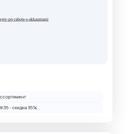
sovety-po-rabote-s-akkauntami
й ассортимент
K35 - скидка 35%.