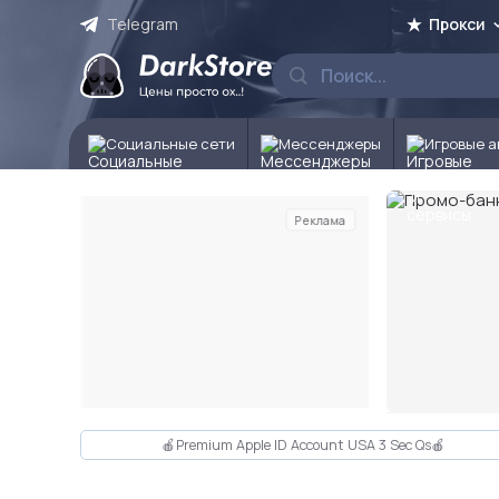
Telegram
Прокси
Социальные сети
Мессенджеры
Игровые а
Реклама
Слайд 3 из 10
🍎Premium Apple ID Account USA 3 Sec Qs🍎