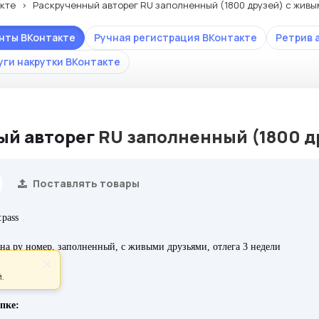
кте
Раскрученный авторег RU заполненный (1800 друзей) с живы
унты ВКонтакте
Ручная регистрация ВКонтакте
Ретрив 
уги накрутки ВКонтакте
ый
авторег
RU заполненный (1800 д
Поставлять товары
pass
на ру номер, заполненный, с живыми друзьями, отлега 3 недели
×
.
пке: