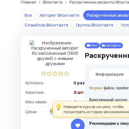
Главная
ВКонтакте
Раскрученные аккаунты ВКонта
Все
Авторег ВКонтакте
Раскрученные акка
Спамблок ВКонтакте
Группы ВКонтакте
Усл
Нет
Автореги
Раскрученн
Информация
Куплено:
0 раз
Формат
файла: number:
Наличие:
0 шт.
Качественный
авторег
Мин.заказ:
1 шт.
Наведите курсор на цену, чтобы
156,00 ₽ / шт.
Цена:
посмотреть историю её изменений
Рекомендации к поку