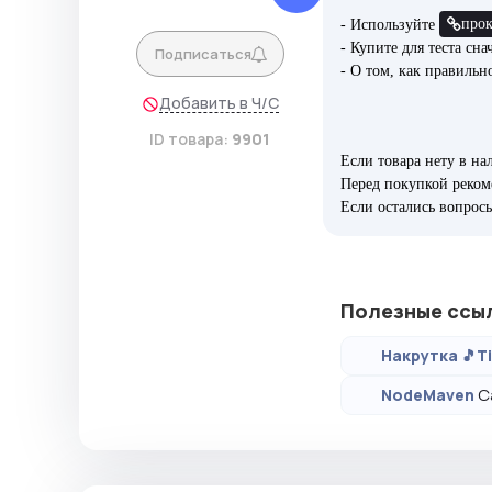
про
- Используйте
- Купите для теста сн
Подписаться
- О том, как правильн
Добавить в Ч/С
ID товара:
9901
Если товара нету в н
Перед покупкой реком
Если остались вопросы
Полезные ссы
Накрутка 🎵T
С
NodeMaven