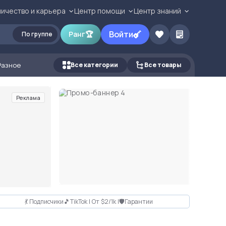
ичество и карьера
Центр помощи
Центр знаний
Войти
Ранг
🏆
По группе
Разное
Все категории
Все товары
Реклама
💃 Подписчики🎵TikTok | От $2/1k |🛡Гарантии