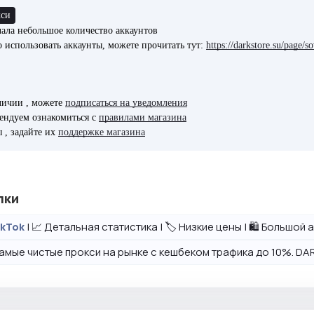
кси
ачала небольшое количество аккаунтов
о использовать аккаунты, можете прочитать тут:
https://darkstore.su/page/
аличии , можете
подписаться на уведомления
ендуем ознакомиться с
правилами магазина
 , задайте их
поддержке магазина
лки
| 📈 Детальная статистика | 🏷️ Низкие цены | 🛍️ Большо
ikTok
амые чистые прокси на рынке с кешбеком трафика до 10%. DAR