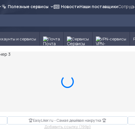
Полезные сервисы
Новости
Наши поставщики
Сотрудн
ккаунты и сервисы
Почта
Сервисы
VPN-сервисы
🏆EasyLiker.ru - Самая дешёвая накрутка 🏆
Добавить ссылку (199p)