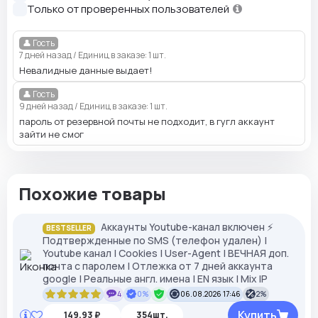
Только от проверенных пользователей
👤 Гость
7 дней назад
/
Единиц в заказе: 1 шт.
Невалидные данные выдает!
👤 Гость
9 дней назад
/
Единиц в заказе: 1 шт.
пароль от резервной почты не подходит, в гугл аккаунт
зайти не смог
Похожие товары
Аккаунты Youtube-канал включен ⚡️
BESTSELLER
Подтвержденные по SMS (телефон удален) |
Youtube канал | Cookies | User-Agent | ВЕЧНАЯ доп.
почта с паролем | Отлежка от 7 дней аккаунта
google | Реальные англ. имена | EN язык | Mix IP
4
0%
06.08.2026 17:46
2%
Купить
149,93 ₽
354шт.