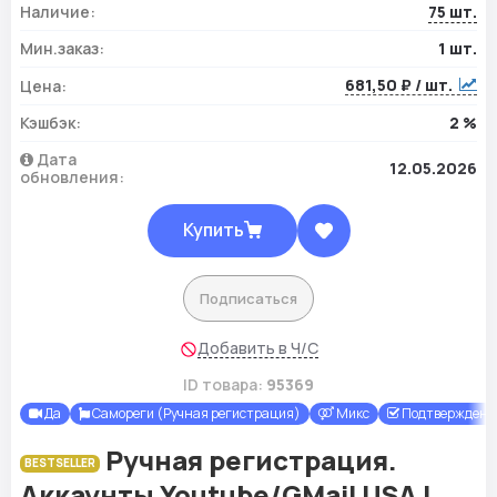
Наличие:
75 шт.
Мин.заказ:
1 шт.
681,50 ₽ / шт.
Цена:
Кэшбэк:
2 %
Дата
12.05.2026
обновления:
Купить
Подписаться
Добавить в Ч/С
ID товара:
95369
Да
Самореги (Ручная регистрация)
Микс
Подтверждены 
Ручная регистрация.
BESTSELLER
Аккаунты Youtube/GMail USA |