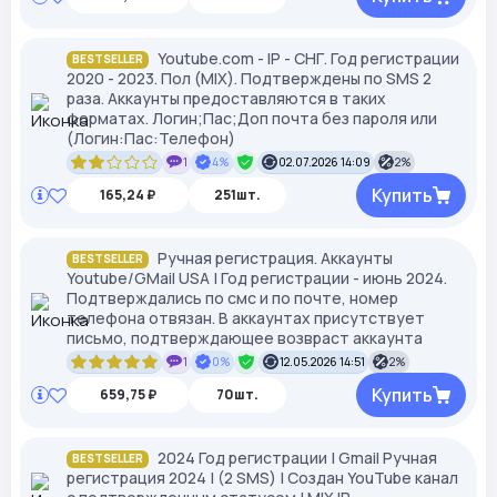
Youtube.com - IP - СНГ. Год регистрации
BESTSELLER
2020 - 2023. Пол (MIX). Подтверждены по SMS 2
раза. Аккаунты предоставляются в таких
форматах. Логин;Пас;Доп почта без пароля или
(Логин:Пас:Телефон)
1
4%
02.07.2026 14:09
2%
Купить
165,24 ₽
251шт.
Ручная регистрация. Аккаунты
BESTSELLER
Youtube/GMail USA | Год регистрации - июнь 2024.
Подтверждались по смс и по почте, номер
телефона отвязан. В аккаунтах присутствует
письмо, подтверждающее возвраст аккаунта
1
0%
12.05.2026 14:51
2%
Купить
659,75 ₽
70шт.
2024 Год регистрации | Gmail Ручная
BESTSELLER
регистрация 2024 | (2 SMS) | Создан YouTube канал