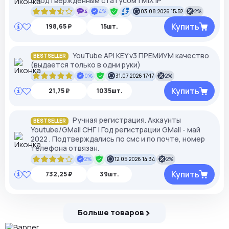
с подтвержденным статусом | MIX IP
4
4%
03.08.2026 15:52
2%
Купить
198,65 ₽
15шт.
YouTube API KEY v3 ПРЕМИУМ качество
BESTSELLER
(выдается только в одни руки)
0%
31.07.2026 17:17
2%
Купить
21,75 ₽
1035шт.
Ручная регистрация. Аккаунты
BESTSELLER
Youtube/GMail СНГ | Год регистрации GMail - май
2022 . Подтверждались по смс и по почте, номер
телефона отвязан.
2%
12.05.2026 14:34
2%
Купить
732,25 ₽
39шт.
Больше товаров