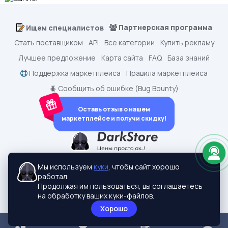
Партнерская программа
Ищем специалистов
Стать поставщиком
API
Все категории
Купить рекламу
Лучшее предложение
Карта сайта
FAQ
База знаний
Поддержка маркетплейса
Правила маркетплейса
🪲 Сообщить об ошибке (Bug Bounty)
Оставь отзыв о нашем
маркетплейсе и получи скидку!
dark.shopping - Маркетплейс аккаунтов
2015-2026 © dark.shopping
Мы используем
куки
, чтобы сайт хорошо
Актуальные адреса:
darkstore.contact
работал.
Политики конфиденциальности
Продолжая им пользоваться, вы соглашаетесь
на обработку ваших куки-файлов.
Хорошо