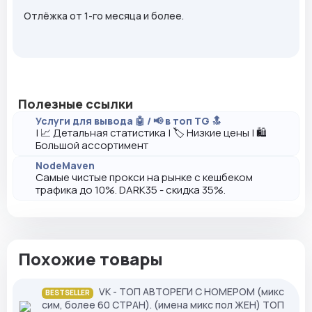
Отлёжка от 1-го месяца и более.
Полезные ссылки
Услуги для вывода 🤖 / 📢 в топ TG 🔝
| 📈 Детальная статистика | 🏷️ Низкие цены | 🛍️
Большой ассортимент
NodeMaven
Самые чистые прокси на рынке с кешбеком
трафика до 10%. DARK35 - скидка 35%.
Похожие товары
VK - ТОП АВТОРЕГИ С НОМЕРОМ (микс
BESTSELLER
сим, более 60 СТРАН). (имена микс пол ЖЕН) ТОП