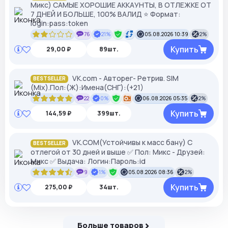
Микс) САМЫЕ ХОРОШИЕ АККАУНТЫ, В ОТЛЕЖКЕ ОТ
7 ДНЕЙ И БОЛЬШЕ, 100% ВАЛИД ⭐ Формат:
login:pass:token
76
21%
05.08.2026 10:39
2%
Купить
29,00 ₽
89шт.
VK.com - Авторег- Ретрив. SIM
BESTSELLER
(Mix).Пол:(Ж):Имена(СНГ):(+21)
22
0%
06.08.2026 05:35
2%
Купить
144,59 ₽
399шт.
VK.COM(Устойчивы к масс бану) С
BESTSELLER
отлегой от 30 дней и выше ✅ Пол: Микс - Друзей:
Микс ✅ Выдача: Логин:Пароль:id
9
1%
05.08.2026 08:36
2%
Купить
275,00 ₽
34шт.
Больше товаров