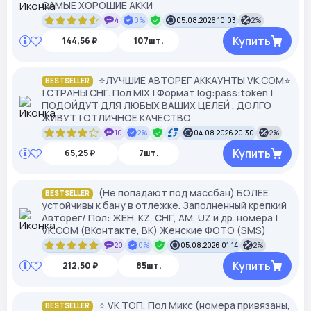
САМЫЕ ХОРОШИЕ АККИ
4
0%
05.08.2026 10:03
2%
Купить
144,56 ₽
107шт.
⭐️ЛУЧШИЕ АВТОРЕГ АККАУНТЫ VK.COM⭐️
BESTSELLER
| СТРАНЫ СНГ. Пол MIX | Формат log:pass:token |
ПОДОЙДУТ ДЛЯ ЛЮБЫХ ВАШИХ ЦЕЛЕЙ , ДОЛГО
ЖИВУТ | ОТЛИЧНОЕ КАЧЕСТВО
10
2%
04.08.2026 20:30
2%
Купить
65,25 ₽
7шт.
(Не попадают под массбан) БОЛЕЕ
BESTSELLER
устойчивы к бану в отлежке. Заполненный крепкий
Авторег/ Пол: ЖЕН. KZ, СНГ, АМ, UZ и др. номера |
VK.COM (ВКонтакте, ВК) Женские ФОТО (SMS)
20
0%
05.08.2026 01:14
2%
Купить
212,50 ₽
85шт.
⭐ VK ТОП, Пол Микс (номера привязаны,
BESTSELLER