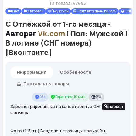
ID товара:
47695
Нет
Автореги
Мужской
Подтверждены по SMS
СНГ
С Отлёжкой от 1-го месяца -
Авторег
Vk.com
| Пол: Мужской |
В логине (СНГ номера)
[Вконтакте]
Информация
Особенности
Поставлять товары
0%
Гарантия: 10 мин.
2%
Зарегистрированные на качественные СНГ
прокси
и номера
Фото (1-5шт.) Владелец страницы только Вы.