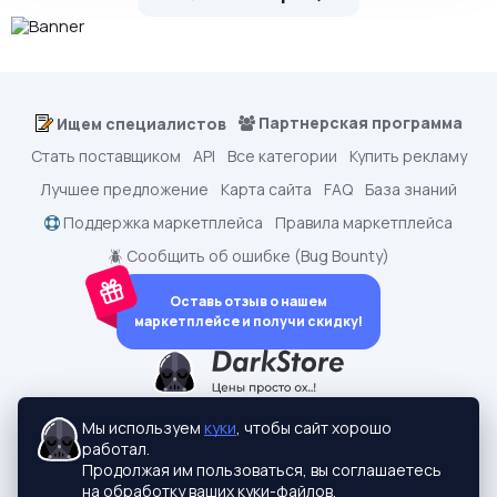
Партнерская программа
Ищем специалистов
Стать поставщиком
API
Все категории
Купить рекламу
Лучшее предложение
Карта сайта
FAQ
База знаний
Поддержка маркетплейса
Правила маркетплейса
🪲 Сообщить об ошибке (Bug Bounty)
Оставь отзыв о нашем
маркетплейсе и получи скидку!
dark.shopping - Маркетплейс аккаунтов
2015-2026 © dark.shopping
Мы используем
куки
, чтобы сайт хорошо
Актуальные адреса:
darkstore.contact
работал.
Политики конфиденциальности
Продолжая им пользоваться, вы соглашаетесь
на обработку ваших куки-файлов.