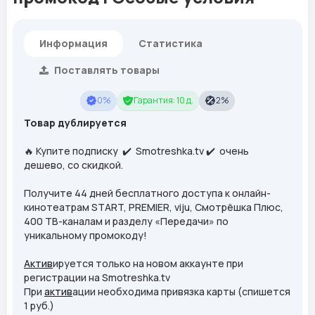
Информация
Статистика
Поставлять товары
0%
Гарантия: 10 д.
2%
Товар дублируется
🔥 Купите подписку ✔️ Smotreshka.tv ✔️ очень
дешево, со скидкой.
Получите 44 дней бесплатного доступа к онлайн-
кинотеатрам START, PREMIER, viju, Смотрёшка Плюс,
400 ТВ-каналам и разделу «Передачи» по
уникальному промокоду!
Актив
ируется только на новом аккаунте при
регистрации на Smotreshka.tv
При
актив
ации необходима привязка карты (спишется
1 руб.)