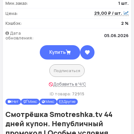
Мин.заказ:
1 шт.
29,00 ₽ / шт.
Цена:
Кэшбэк:
2 %
Дата
05.06.2026
обновления:
Купить
Подписаться
Добавить в Ч/С
ID товара:
72915
Нет
Микс
Микс
Другие
Смотрёшка Smotreshka.tv 44
дней купон. Непубличный
промокод | Особые условия