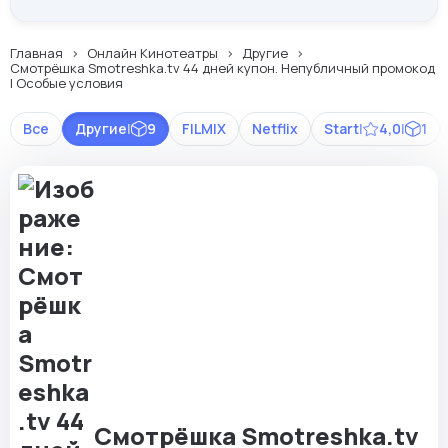
Главная
Онлайн Кинотеатры
Другие
Смотрёшка Smotreshka.tv 44 дней купон. Непубличный промокод
| Особые условия
Все
Другие
|
9
FILMIX
Netflix
Start
|
4,0
|
1
Смотрёшка Smotreshka.tv