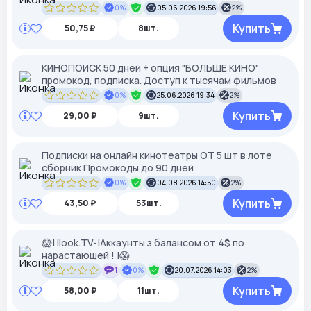
0%
05.06.2026 19:56
2%
Купить
50,75 ₽
8шт.
КИНОПОИСК 50 дней + опция "БОЛЬШЕ КИНО"
промокод, подписка. Доступ к тысячам фильмов
0%
25.06.2026 19:34
2%
Купить
29,00 ₽
9шт.
Подписки на онлайн кинотеатры ОТ 5 шт в лоте
сборник Промокоды до 90 дней
0%
04.08.2026 14:50
2%
Купить
43,50 ₽
53шт.
😱| Ilook.TV-|Аккаунты з балансом от 4$ по
нарастающей ! |😱
1
0%
20.07.2026 14:03
2%
Купить
58,00 ₽
11шт.