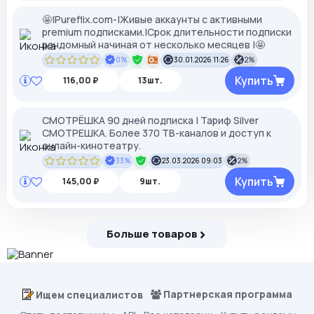
🤩|Pureflix.com-|Живые аккаунты с активными
premium подписками.|Срок длительности подписки
рандомный начиная от несколько месяцев |🤩
0%
30.01.2026 11:26
2%
Купить
116,00 ₽
13шт.
СМОТРЁШКА 90 дней подписка | Тариф Silver
СМОТРЕШКА. Более 370 ТВ-каналов и доступ к
онлайн-кинотеатру.
33%
23.03.2026 09:03
2%
Купить
145,00 ₽
9шт.
Больше товаров
Партнерская программа
Ищем специалистов