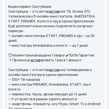
Видеосервис Смотрёшка
Смотрёшка — это интер
актив
ное ТВ, более 370
телеканалов и 5 онлайн-кинотеатров: AMEDIATEKA,
START, PREMIER, more.tv и viju в одном приложении.
Ещё дополнительно можно подключить на промо-
периоды:
• онлайн-кинотеатры START, PREMIER и viju — на 30
дней;
• кинотеатры Amediateka и more.tv — на 7 дней.
⏱️ Моментальная выдача товара! ✔️100% Гарантия.
📌 Промокод
актив
ировать 1 раз в 1 аккаунт.
Смотрёшка — это интер
актив
ное телевидение и
онлайн-кинотеатры в одном приложении.
— 330+ ТВ-каналов
— кинотеатры PREMIER, Amediateka, START, viju и
mоrе.tv
— перемотка, пауза, архив передач до 14 дней
— 5 устройств в рамках одного аккаунта
— смартфоны, планшеты, ноутбуки, Smart TV и Android
TV, приставки