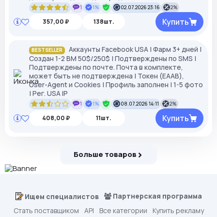
1
1%
02.07.2026 23:16
2%
Купить
357,00 ₽
138шт.
Аккаунты Facebook USA | Фарм 3+ дней |
BESTSELLER
Создан 1-2 BM 50$/250$ | Подтверждены по SMS |
Подтверждены по почте. Почта в комплекте,
может быть не подтверждена | Токен (EAAB),
User-Agent и Cookies | Профиль заполнен | 1-5 фото
| Рег. USA IP
1
1%
08.07.2026 14:11
2%
Купить
408,00 ₽
11шт.
Больше товаров
Партнерская программа
Ищем специалистов
Стать поставщиком
API
Все категории
Купить рекламу