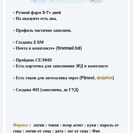
- Ручной фарм 5-7+ дней
- На аккаунте есть ава.
- Профиль частично заполнен.
- Созданы 2 БМ
- Почта в комплекте+ (firstmail.ltd)
- Пройдено СЕЛФИ!
- Есть карточка для заполнения ЗРД в комплекте
- Есть токен для автозалива через (Fbtool,
dolphin
)
- Создана ФП (заполнена, до ГУД)
Формат
: логин : токен : юзер агент : куки : пароль от
соца : логин от соца : дата : лог от соца : Фио