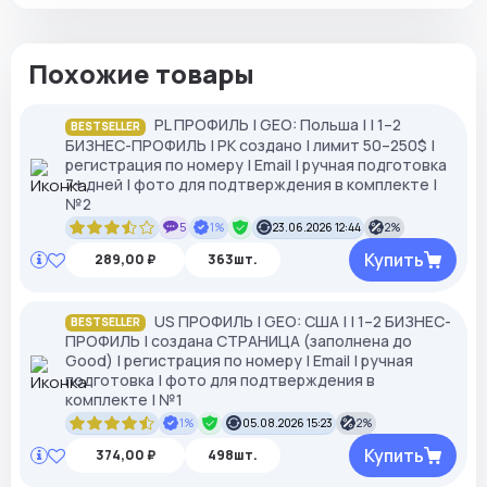
Похожие товары
PL ПРОФИЛЬ | GEO: Польша | | 1–2
BESTSELLER
БИЗНЕС-ПРОФИЛЬ | РК создано | лимит 50–250$ |
регистрация по номеру | Email | ручная подготовка
7+ дней | фото для подтверждения в комплекте |
№2
5
1%
23.06.2026 12:44
2%
Купить
289,00 ₽
363шт.
US ПРОФИЛЬ | GEO: США | | 1–2 БИЗНЕС-
BESTSELLER
ПРОФИЛЬ | создана СТРАНИЦА (заполнена до
Good) | регистрация по номеру | Email | ручная
подготовка | фото для подтверждения в
комплекте | №1
1%
05.08.2026 15:23
2%
Купить
374,00 ₽
498шт.