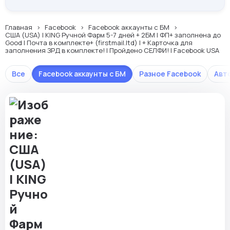
Главная
Facebook
Facebook аккаунты с БМ
США (USA) | KING Ручной Фарм 5-7 дней + 2БМ | ФП+ заполнена до
Good | Почта в комплекте+ (firstmail.ltd) | + Карточка для
заполнения ЗРД в комплекте! | Пройдено СЕЛФИ! | Facebook USA
Все
Facebook аккаунты с БМ
Разное Facebook
Авт