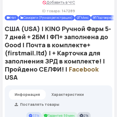
Добавить в Ч/С
ID товара:
147289
Нет
Самореги (Ручная регистрация)
Микс
Подтверждены
США (USA) | KING Ручной Фарм 5-
7 дней + 2БМ | ФП+ заполнена до
Good | Почта в комплекте+
(firstmail.ltd) | + Карточка для
заполнения ЗРД в комплекте! |
Пройдено СЕЛФИ! |
Facebook
USA
Информация
Характеристики
Поставлять товары
33%
Гарантия: 59 мин.
2%