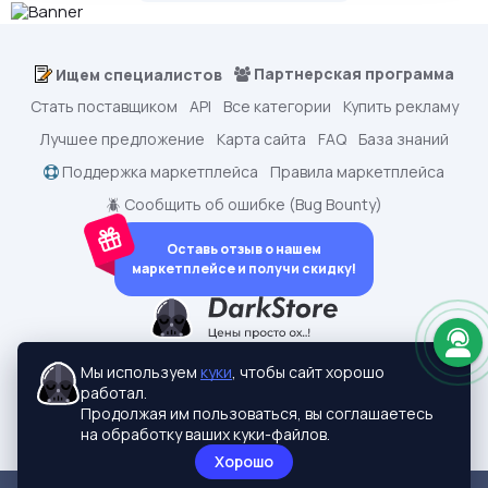
Партнерская программа
Ищем специалистов
Стать поставщиком
API
Все категории
Купить рекламу
Лучшее предложение
Карта сайта
FAQ
База знаний
Поддержка маркетплейса
Правила маркетплейса
🪲 Сообщить об ошибке (Bug Bounty)
Оставь отзыв о нашем
маркетплейсе и получи скидку!
dark.shopping - Маркетплейс аккаунтов
2015-2026 © dark.shopping
Мы используем
куки
, чтобы сайт хорошо
Актуальные адреса:
darkstore.contact
работал.
Политики конфиденциальности
Продолжая им пользоваться, вы соглашаетесь
на обработку ваших куки-файлов.
Хорошо