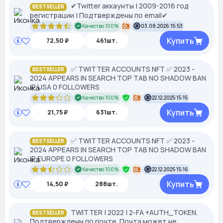
✔Twitter аккаунты | 2009-2016 год
BESTSELLER
регистрации | Подтверждены по email✔
Качество 100%
03.08.2026 15:53
Купить
72,50 ₽
461шт.
✅ TWITTER ACCOUNTS NFT ✅ 2023 -
BESTSELLER
2024 APPEARS IN SEARCH TOP TAB NO SHADOW BAN
IP USA 0 FOLLOWERS
Качество 100%
22.12.2025 15:15
Купить
21,75 ₽
631шт.
✅ TWITTER ACCOUNTS NFT ✅ 2023 -
BESTSELLER
2024 APPEARS IN SEARCH TOP TAB NO SHADOW BAN
IP EUROPE 0 FOLLOWERS
Качество 100%
22.12.2025 15:16
Купить
14,50 ₽
288шт.
TWITTER | 2022 | 2-FA +AUTH_TOKEN.
BESTSELLER
Подтверждены по почте. Почта может не