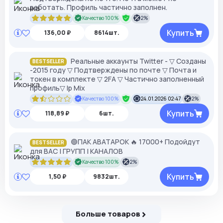
работать. Профиль частично заполнен.
Качество 100%
2%
Купить
136,00 ₽
8614шт.
Реальные аккаунты Twitter - ▽ Созданы
BESTSELLER
-2015 году ▽ Подтверждены по почте ▽ Почта и
токен в комплекте ▽ 2FA ▽ Частично заполненный
профиль▽ Ip Mix
Качество 100%
24.01.2026 02:47
2%
Купить
118,89 ₽
6шт.
🟢ПАК АВАТАРОК 🔥 17000+ Подойдут
BESTSELLER
для ВАС | ГРУПП | КАНАЛОВ
Качество 100%
2%
Купить
1,50 ₽
9832шт.
Больше товаров