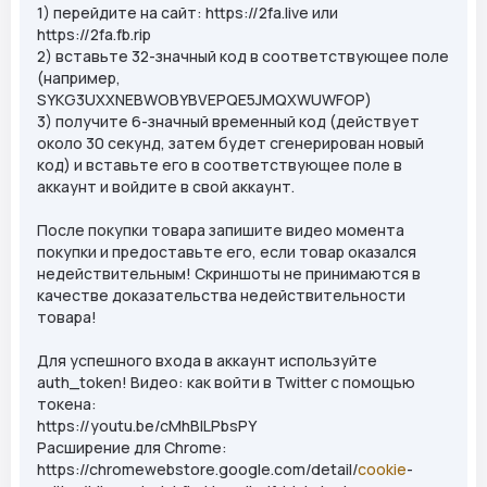
1) перейдите на сайт: https://2fa.live или
https://2fa.fb.rip
2) вставьте 32-значный код в соответствующее поле
(например,
SYKG3UXXNEBWOBYBVEPQE5JMQXWUWFOP)
3) получите 6-значный временный код (действует
около 30 секунд, затем будет сгенерирован новый
код) и вставьте его в соответствующее поле в
аккаунт и войдите в свой аккаунт.
После покупки товара запишите видео момента
покупки и предоставьте его, если товар оказался
недействительным! Скриншоты не принимаются в
качестве доказательства недействительности
товара!
Для успешного входа в аккаунт используйте
auth_token! Видео: как войти в Twitter с помощью
токена:
https://youtu.be/cMhBlLPbsPY
Расширение для Chrome:
https://chromewebstore.google.com/detail/
cookie
-