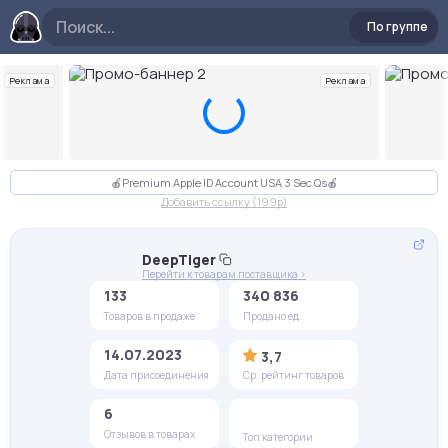
По группе
Реклама
Реклама
Слайд 2 из 10
🍎Premium Apple ID Account USA 3 Sec Qs🍎
Добавить ссылку (199p)
DeepTiger
Перейти к товарам поставщика >
133
340 836
Товаров в продаже
Продано ед.
14.07.2023
3,7
Дата присоединения
Ср. рейтинг товаров
6
Отзывов в товарах
Топ категории