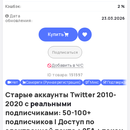
Кэшбэк:
2 %
Дата
23.03.2026
обновления:
Купить
Подписаться
Добавить в Ч/С
ID товара:
151597
Нет
Самореги (Ручная регистрация)
Микс
Подтверждены
Старые аккаунты Twitter 2010-
2020 с
реальными
подписчиками: 50-100+
подписчиков | Доступ по