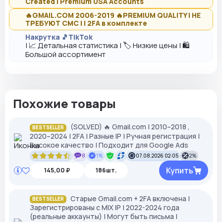
Created | Premium USA Accounts
🔥GMAIL.COM 2006-2019 🔥PREMIUM QUALITY | НЕ
ТРЕБУЮТ СМС | | 2FA в комплекте
Накрутка 🎵TikTok
| 📈 Детальная статистика | 🏷️ Низкие цены | 🛍️
Большой ассортимент
Похожие товары
(SOLVED) 🔥 Gmail.com | 2010–2018 ,
BESTSELLER
2020–2024 | 2FA | Разные IP | Ручная регистрация |
Высокое качество | Подходит для Google Ads
8
1%
07.08.2026 02:05
2%
Купить
145,00 ₽
186шт.
Старые Gmail.com + 2FA включена |
BESTSELLER
Зарегистрированы с MIX IP | 2022-2024 года
(реальные аккаунты) | Могут быть письма |