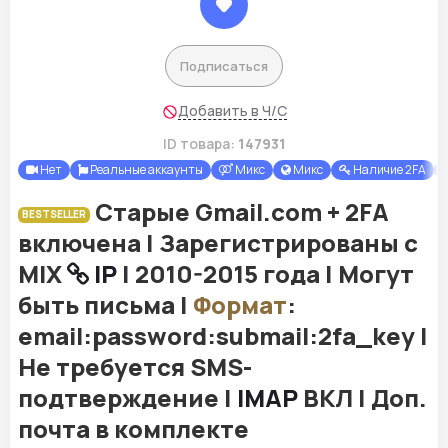
Подписаться
Добавить в Ч/С
ID товара:
147931
Нет
Реальные аккаунты
Микс
Микс
Наличие 2FA
Старые Gmail.com + 2FA
BESTSELLER
включена | Зарегистрированы с
MIX
IP
| 2010-2015 года | Могут
быть письма |
Формат
:
email:password:submail:2fa_key |
Не требуется SMS-
подтверждение |
IMAP
ВКЛ | Доп.
почта в комплекте