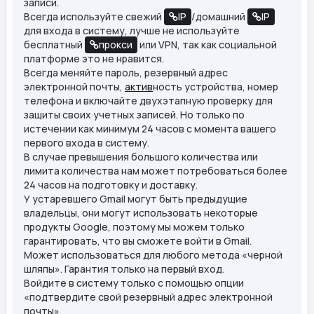
записи.
Всегда используйте свежий
IP
/домашний
IP
для входа в систему, лучше не используйте
бесплатный
прокси
или VPN, так как социальной
платформе это не нравится.
Всегда меняйте пароль, резервный адрес
электронной почты,
актив
ность устройства, номер
телефона и включайте двухэтапную проверку для
защиты своих учетных записей. Но только по
истечении как минимум 24 часов с момента вашего
первого входа в систему.
В случае превышения большого количества или
лимита количества нам может потребоваться более
24 часов на подготовку и доставку.
У устаревшего Gmail могут быть предыдущие
владельцы, они могут использовать некоторые
продукты Google, поэтому мы можем только
гарантировать, что вы сможете войти в Gmail.
Может использоваться для любого метода «черной
шляпы». Гарантия только на первый вход.
Войдите в систему только с помощью опции
«подтвердите свой резервный адрес электронной
почты».