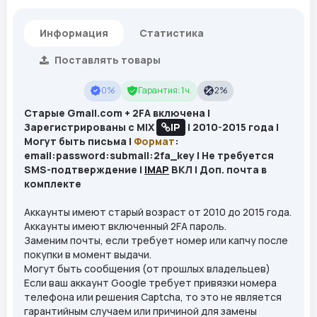
Информация
Статистика
Поставлять товары
0%
Гарантия: 1 ч.
2%
Старые Gmail.com + 2FA включена |
Зарегистрированы с MIX
IP
| 2010-2015 года |
Могут быть письма |
Формат
:
email:password:submail:2fa_key | Не требуется
SMS-подтверждение |
IMAP
ВКЛ | Доп. почта в
комплекте
Аккаунты имеют старый возраст от 2010 до 2015 года.
Аккаунты имеют включенный 2FA пароль.
Заменим почты, если требует номер или капчу после
покупки в момент выдачи.
Могут быть сообщения (от прошлых владельцев)
Если ваш аккаунт Google требует привязки номера
телефона или решения Captcha, то это не является
гарантийным случаем или причиной для замены