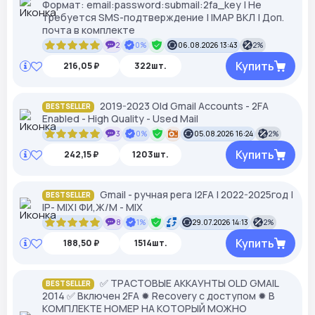
Формат: email:password:submail:2fa_key | Не
требуется SMS-подтверждение | IMAP ВКЛ | Доп.
почта в комплекте
2
0%
06.08.2026 13:43
2%
Купить
216,05 ₽
322шт.
2019-2023 Old Gmail Accounts - 2FA
BESTSELLER
Enabled - High Quality - Used Mail
3
0%
05.08.2026 16:24
2%
Купить
242,15 ₽
1203шт.
Gmail - ручная рега |2FA | 2022-2025год |
BESTSELLER
IP- MIX| ФИ,Ж/М - MIX
8
1%
29.07.2026 14:13
2%
Купить
188,50 ₽
1514шт.
✅ ТРАСТОВЫЕ АККАУНТЫ OLD GMAIL
BESTSELLER
2014 ✅ Включен 2FA ✹ Recovery с доступом ✹ В
КОМПЛЕКТЕ НОМЕР НА КОТОРЫЙ МОЖНО