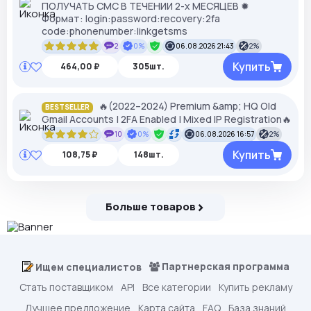
ПОЛУЧАТЬ СМС В ТЕЧЕНИИ 2-х МЕСЯЦЕВ ✹
Формат: login:password:recovery:2fa
code:phonenumber:linkgetsms
2
0%
06.08.2026 21:43
2%
Купить
464,00 ₽
305шт.
🔥(2022–2024) Premium &amp; HQ Old
BESTSELLER
Gmail Accounts | 2FA Enabled | Mixed IP Registration🔥
10
0%
06.08.2026 16:57
2%
Купить
108,75 ₽
148шт.
Больше товаров
Партнерская программа
Ищем специалистов
Стать поставщиком
API
Все категории
Купить рекламу
Лучшее предложение
Карта сайта
FAQ
База знаний