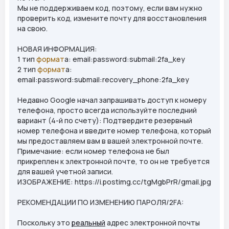
Мы не поддерживаем код, поэтому, если вам нужно
проверить код, измените почту для восстановления
на свою.
НОВАЯ ИНФОРМАЦИЯ:
1 тип
формат
а: email:password:submail:2fa_key
2 тип
формат
а:
email:password:submail:recovery_phone:2fa_key
Недавно Google начал запрашивать доступ к номеру
телефона, просто всегда используйте последний
вариант (4-й по счету): Подтвердите резервный
номер телефона и введите номер телефона, который
мы предоставляем вам в вашей электронной почте.
Примечание: если номер телефона не был
прикреплен к электронной почте, то он не требуется
для вашей учетной записи.
ИЗОБРАЖЕНИЕ: https://i.postimg.cc/tgMgbPrR/gmail.jpg
РЕКОМЕНДАЦИИ ПО ИЗМЕНЕНИЮ ПАРОЛЯ/2FA:
Поскольку это
реальный
адрес электронной почты