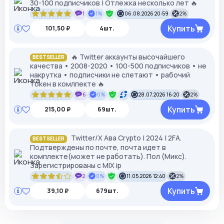
30-100 подписчиков | Отлежка несколько лет 🔥
1
1%
06.08.2026 20:59
2%
Купить
101,50 ₽
4шт.
🔥 Twitter аккаунты высочайшего
BESTSELLER
качества • 2008-2020 • 100-500 подписчиков • не
накрутка • подписчики не слетают • рабочий
токен в комлпекте 🔥
6
0%
28.07.2026 16:20
2%
Купить
215,00 ₽
69шт.
Twitter/X Ава Crypto | 2024 | 2FA.
BESTSELLER
Подтверждены по почте, почта идет в
комплекте(может не работать). Пол (Микс).
Зарегистрированы с MIX ip
2
0%
11.05.2026 12:40
2%
Купить
39,10 ₽
679шт.