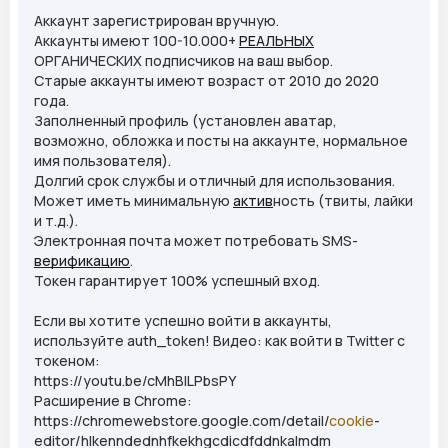
Аккаунт зарегистрирован вручную.
Аккаунты имеют 100-10.000+
РЕАЛЬНЫХ
ОРГАНИЧЕСКИХ подписчиков на ваш выбор.
Старые аккаунты имеют возраст от 2010 до 2020
года.
Заполненный профиль (установлен аватар,
возможно, обложка и посты на аккаунте, нормальное
имя пользователя).
Долгий срок службы и отличный для использования.
Может иметь минимальную
актив
ность (твиты, лайки
и т.д.).
Электронная почта может потребовать SMS-
верификацию
.
Токен гарантирует 100% успешный вход.
Если вы хотите успешно войти в аккаунты,
используйте auth_token! Видео: как войти в Twitter с
токеном:
https://youtu.be/cMhBlLPbsPY
Расширение в Chrome:
https://chromewebstore.google.com/detail/
cookie
-
editor/hlkenndednhfkekhgcdicdfddnkalmdm