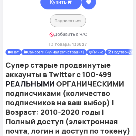
Купить
Подписаться
Добавить в Ч/С
ID товара:
133827
Нет
Самореги (Ручная регистрация)
Микс
Подтверждены
Супер старые продвинутые
аккаунты в Twitter с 100-499
РЕАЛЬНЫМИ
ОРГАНИЧЕСКИМИ
подписчиками (количество
подписчиков на ваш выбор) |
Возраст: 2010-2020 годы |
Полный доступ (электронная
почта, логин и доступ по токену)