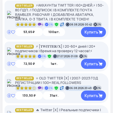
⚡️АККАУНТЫ TWITTER | 60+ДНЕЙ.⚡️ | 50-
BESTSELLER
80 ПДП. / ПОДПИСОК | В КОМПЛЕКТЕ ПОЧТА
RAMBLER. РАБОЧАЯ! | ДОБАВЛЕНА АВАТАРКА,
ШАПКА, 0-3 ТВИТА. | В КОМПЛЕКТЕ ТОКЕН!
4
0%
08.08.2026 00:42
2%
Купить
53,65 ₽
100шт.
⚡️ [𝐓𝐖𝐈𝐓𝐓𝐄𝐑/𝐗] | 20-60+ дней | 20+
BESTSELLER
подписчиков | Время на проверку 12 часов!⚡️
0%
27.07.2026 01:08
2%
Купить
72,50 ₽
1шт.
⭐️ OLD TWITTER [X] | 2007-2023 ГОД
BESTSELLER
РЕГИСТРАЦИИ | 100+ REAL FOLLOWERS
2
0%
06.08.2026 20:49
2%
Купить
130,50 ₽
31шт.
🔥 Twitter [X] | Реальные подписчики |
BESTSELLER