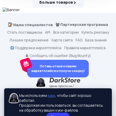
Больше товаров
Партнерская программа
Ищем специалистов
Стать поставщиком
API
Все категории
Купить рекламу
Лучшее предложение
Карта сайта
FAQ
База знаний
Поддержка маркетплейса
Правила маркетплейса
🪲 Сообщить об ошибке (Bug Bounty)
Оставь отзыв о нашем
маркетплейсе и получи скидку!
dark.shopping - Маркетплейс аккаунтов
2015-2026 © dark.shopping
Мы используем
куки
, чтобы сайт хорошо
Актуальные адреса:
darkstore.contact
работал.
Политики конфиденциальности
Продолжая им пользоваться, вы соглашаетесь
на обработку ваших куки-файлов.