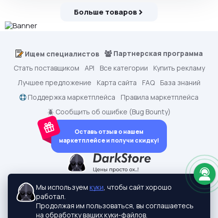
Больше товаров
Партнерская программа
Ищем специалистов
Стать поставщиком
API
Все категории
Купить рекламу
Лучшее предложение
Карта сайта
FAQ
База знаний
Поддержка маркетплейса
Правила маркетплейса
🪲 Сообщить об ошибке (Bug Bounty)
Оставь отзыв о нашем
маркетплейсе и получи скидку!
dark.shopping - Маркетплейс аккаунтов
2015-2026 © dark.shopping
Мы используем
куки
, чтобы сайт хорошо
Актуальные адреса:
darkstore.contact
работал.
Политики конфиденциальности
Продолжая им пользоваться, вы соглашаетесь
на обработку ваших куки-файлов.