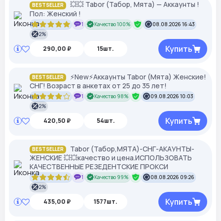
💥💥 Tabor (Табор, Мята) — Аккаунты !
BESTSELLER
Пол: Женский !
1
Качество 100%
08.08.2026 16:43
2%
Купить
290,00 ₽
15шт.
⚡New⚡Аккаунты Tabor (Мята) Женские!
BESTSELLER
СНГ! Возраст в анкетах от 25 до 35 лет!
1
Качество 98%
09.08.2026 10:03
2%
Купить
420,50 ₽
54шт.
Tabor (Табор,МЯТА)-СНГ-АКАУНТЫ-
BESTSELLER
ЖЕНСКИЕ 💥💥качество и цена.ИСПОЛЬЗОВАТЬ
КАЧЕСТВЕННЫЕ РЕЗЕДЕНТСКИЕ ПРОКСИ
1
Качество 99%
08.08.2026 09:26
2%
Купить
435,00 ₽
1577шт.