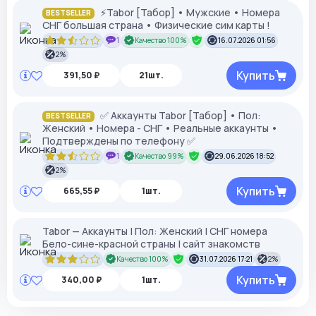
⚡Tabor [Табор] • Мужские • Номера
BESTSELLER
СНГ большая страна • Физические сим карты !
1
Качество 100%
16.07.2026 01:56
2%
Купить
391,50 ₽
21шт.
✅ Аккаунты Tabor [Табор] • Пол:
BESTSELLER
Женский • Номера - СНГ • Реальные аккаунты •
Подтверждены по телефону ✅
1
Качество 99%
29.06.2026 18:52
2%
Купить
665,55 ₽
1шт.
Tabor — Аккаунты | Пол: Женский | СНГ номера
Бело-сине-красной страны | сайт знакомств
Качество 100%
31.07.2026 17:21
2%
Купить
340,00 ₽
1шт.