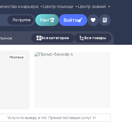
ичество и карьера
Центр помощи
Центр знаний
Войти
Ранг
🏆
По группе
Разное
Все категории
Все товары
Реклама
Услуги по выводу в топ. Прямой поставщик услуг тг