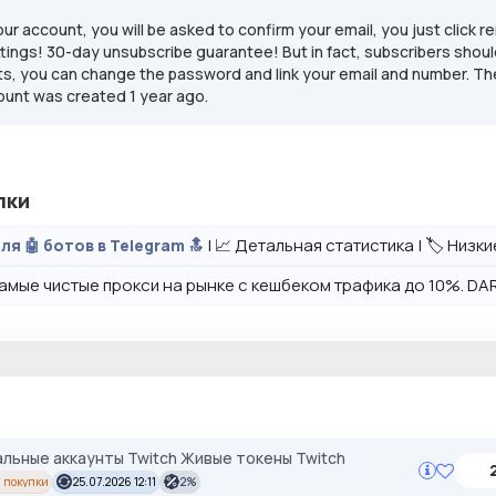
ur account, you will be asked to confirm your email, you just click r
ettings! 30-day unsubscribe guarantee! But in fact, subscribers shoul
ts, you can change the password and link your email and number. The
count was created 1 year ago.
лки
| 📈 Детальная статистика | 🏷️ Низк
ля 🤖 ботов в Telegram 🔝
амые чистые прокси на рынке с кешбеком трафика до 10%. DAR
альные аккаунты Twitch Живые токены Twitch
 покупки
25.07.2026 12:11
2%