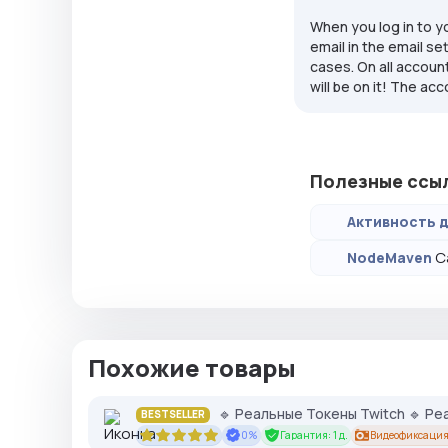
When you log in to yo
email in the email s
cases. On all accoun
will be on it! The ac
Полезные ссы
Активность д
С
NodeMaven
Похожие товары
🔹 Реальные Токены Twitch 🔹 Ре
BESTSELLER
0%
Гарантия: 1 д.
Видеофиксация