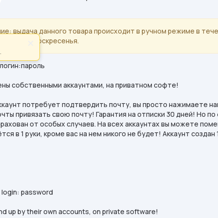
ие: выдача данного товара происходит в ручном режиме в тече
субботы и воскресенья.
×
.
 логин:пароль
ены собственными аккаунтами, на приватном софте!
аккаунт потребует подтвердить почту, вы просто нажимаете на
чты привязать свою почту! Гарантия на отписки 30 дней! Но по
трахован от особых случаев. На всех аккаунтах вы можете поме
тся в 1 руки, кроме вас на нем никого не будет! Аккаунт создан 1
: login: password
d up by their own accounts, on private software!