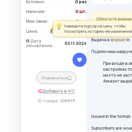
Куплено:
0 раз
Наличие:
0 шт.
Обратите вниман
Мин.заказ:
1 шт.
за исключением 
Наведите курсор на цену, чтобы
203,00 ₽ / шт.
Цена:
посмотреть историю её изменений
Выдача в
формат
е:
Дата
02.11.2024
обновления:
Подписчики накруч
При входе в 
настройках по
ни кто не зас
Подписаться
Аккаунт выдаё
Добавить в Ч/С
ID товара:
108919
Issued in the format
Subscribers are woun