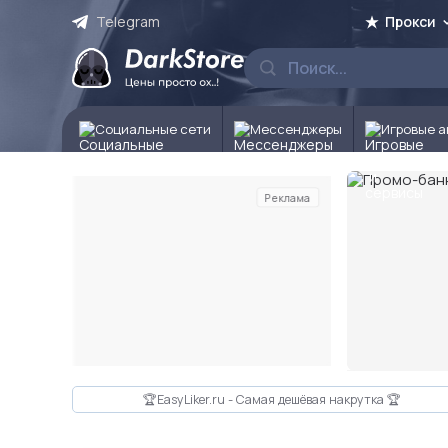
Telegram
Прокси
Социальные сети
Мессенджеры
Игровые а
Реклама
Слайд 3 из 10
🏆EasyLiker.ru - Самая дешёвая накрутка 🏆