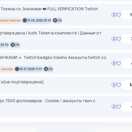
окены со Значками ❤️ FULL VERIFICATION Twitch
1
сация покупки
13.06.2026 23:01
2%
подтверждена | Auth Token в комплекте | Данные от
 23:30
2%
АЧКАМИ 🔹 Twitch badges tokens Аккаунты twitch со
 покупки
25.07.2026 11:31
2%
чта(не подтверждена).
5
 до 7500 фолловеров - Cookie / аккаунты твич с