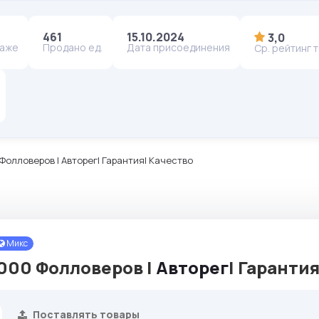
461
15.10.2024
3,0
даже
Продано ед.
Дата присоединения
Ср. рейтинг 
Фолловеров | Авторег| Гарантия| Качество
Микс
000 Фолловеров |
Авторег
| Гаранти
Поставлять товары