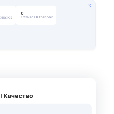
0
Отзывов в товарах
товаров
я| Качество