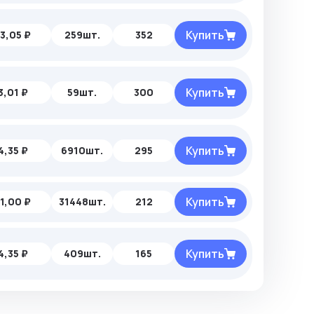
Купить
3,05 ₽
259шт.
352
Купить
3,01 ₽
59шт.
300
Купить
4,35 ₽
6910шт.
295
Купить
1,00 ₽
31448шт.
212
Купить
4,35 ₽
409шт.
165