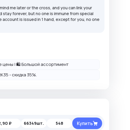
emind me later or the cross, and you can link your
d stay forever, but no one is immune from special
 account is issued in 1 hand, except for you, no one
ие цены | 🛍️ Большой ассортимент
K35 - скидка 35%.
Купить
2,90 ₽
66349шт.
548