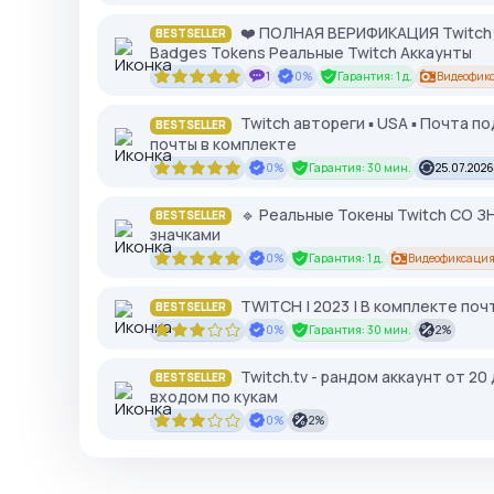
❤️ ПОЛНАЯ ВЕРИФИКАЦИЯ Twitch Т
BESTSELLER
Badges Tokens Реальные Twitch Аккаунты
1
0%
Гарантия: 1 д.
Видеофик
Twitch автореги ▪︎ USA ▪︎ Почта 
BESTSELLER
почты в комплекте
0%
Гарантия: 30 мин.
25.07.2026
🔹 Реальные Токены Twitch СО ЗН
BESTSELLER
значками
0%
Гарантия: 1 д.
Видеофиксация
TWITCH | 2023 | В комплекте по
BESTSELLER
0%
Гарантия: 30 мин.
2%
Twitch.tv - рандом аккаунт от 20
BESTSELLER
входом по кукам
0%
2%