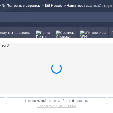
Полезные сервисы
Новости
Наши поставщики
Сотрудн
ккаунты и сервисы
Почта
Сервисы
VPN-сервисы
💃 Подписчики🎵TikTok | От $2/1k |🛡Гарантии
Добавить ссылку (199p)