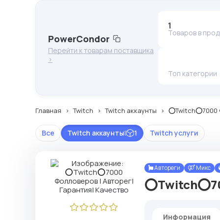
1
Товаров в про
PowerCondor
Перейти к товарам поставщика
>
Топ категории
Главная
Twitch
Twitch аккаунты
⭕️Twitch⭕️7000 
Все
Twitch аккаунты
|
1
Twitch услуги
Автореги
Микс
⭕️Twitch⭕️7
Информация