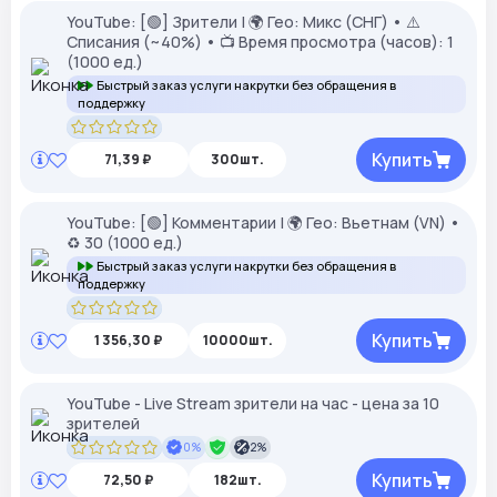
YouTube: [🟢] Зрители | 🌍 Гео: Микс (СНГ) • ⚠️
Списания (~40%) • 📺 Время просмотра (часов): 1
(1000 ед.)
Быстрый заказ услуги накрутки без обращения в
поддержку
Купить
71,39 ₽
300шт.
YouTube: [🟢] Комментарии | 🌍 Гео: Вьетнам (VN) •
♻️ 30 (1000 ед.)
Быстрый заказ услуги накрутки без обращения в
поддержку
Купить
1 356,30 ₽
10000шт.
YouTube - Live Stream зрители на час - цена за 10
зрителей
0%
2%
Купить
72,50 ₽
182шт.