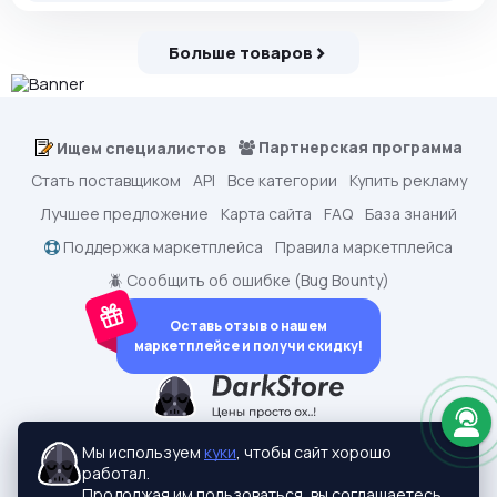
Больше товаров
Партнерская программа
Ищем специалистов
Стать поставщиком
API
Все категории
Купить рекламу
Лучшее предложение
Карта сайта
FAQ
База знаний
Поддержка маркетплейса
Правила маркетплейса
🪲 Сообщить об ошибке (Bug Bounty)
Оставь отзыв о нашем
маркетплейсе и получи скидку!
dark.shopping - Маркетплейс аккаунтов
2015-2026 © dark.shopping
Мы используем
куки
, чтобы сайт хорошо
Актуальные адреса:
darkstore.contact
работал.
Политики конфиденциальности
Продолжая им пользоваться, вы соглашаетесь