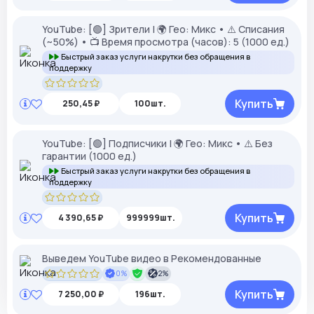
YouTube: [🟢] Зрители | 🌍 Гео: Микс • ⚠️ Списания
(~50%) • 📺 Время просмотра (часов): 5 (1000 ед.)
Быстрый заказ услуги накрутки без обращения в
поддержку
Купить
250,45 ₽
100шт.
YouTube: [🟢] Подписчики | 🌍 Гео: Микс • ⚠️ Без
гарантии (1000 ед.)
Быстрый заказ услуги накрутки без обращения в
поддержку
Купить
4 390,65 ₽
999999шт.
Выведем YouTube видео в Рекомендованные
0%
2%
Купить
7 250,00 ₽
196шт.