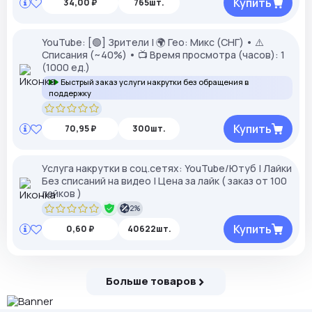
Купить
34,00 ₽
765шт.
YouTube: [🟢] Зрители | 🌍 Гео: Микс (СНГ) • ⚠️
Списания (~40%) • 📺 Время просмотра (часов): 1
(1000 ед.)
Быстрый заказ услуги накрутки без обращения в
поддержку
Купить
70,95 ₽
300шт.
Услуга накрутки в соц.сетях: YouTube/Ютуб | Лайки
Без списаний на видео | Цена за лайк ( заказ от 100
лайков )
2%
Купить
0,60 ₽
40622шт.
Больше товаров