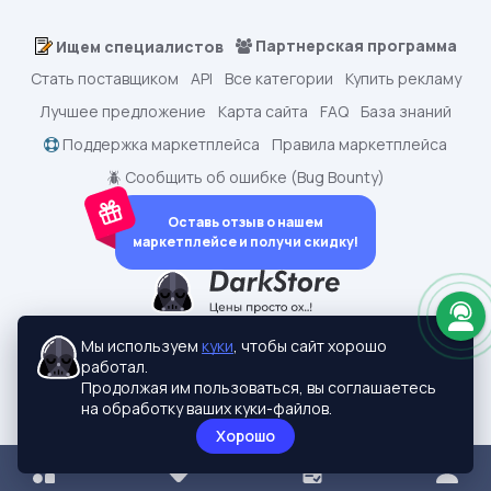
Партнерская программа
Ищем специалистов
Стать поставщиком
API
Все категории
Купить рекламу
Лучшее предложение
Карта сайта
FAQ
База знаний
Поддержка маркетплейса
Правила маркетплейса
🪲 Сообщить об ошибке (Bug Bounty)
Оставь отзыв о нашем
маркетплейсе и получи скидку!
dark.shopping - Маркетплейс аккаунтов
2015-2026 © dark.shopping
Мы используем
куки
, чтобы сайт хорошо
Актуальные адреса:
darkstore.contact
работал.
Политики конфиденциальности
Продолжая им пользоваться, вы соглашаетесь
на обработку ваших куки-файлов.
Хорошо