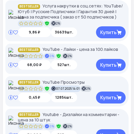
Услуга накрутки в соц.сетях: YouTube/
BESTSELLER
Ютуб | Русские Подписчики | Гарантия 30 дней |
Цена за подписчика ( заказ от 50 подписчиков )
2%
Купить
9,86 ₽
36639шт.
YouTube - Лайки - цена за 100 лайков
BESTSELLER
0%
2%
Купить
68,00 ₽
527шт.
YouTube Просмотры
BESTSELLER
07.07.2025 14:01
2%
Купить
0,45 ₽
12854шт.
Youtube - Дизлайки на комментарии -
BESTSELLER
цена за 10 штук
0%
2%