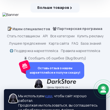
Больше товаров
Партнерская программа
Ищем специалистов
Стать поставщиком
API
Все категории
Купить рекламу
Лучшее предложение
Карта сайта
FAQ
База знаний
Поддержка маркетплейса
Правила маркетплейса
🪲 Сообщить об ошибке (Bug Bounty)
Оставь отзыв о нашем
маркетплейсе и получи скидку!
dark.shopping - Маркетплейс аккаунтов
2015-2026 © dark.shopping
Мы используем
куки
, чтобы сайт хорошо
Актуальные адреса:
darkstore.contact
работал.
Политики конфиденциальности
Продолжая им пользоваться, вы соглашаетесь
на обработку ваших куки-файлов.