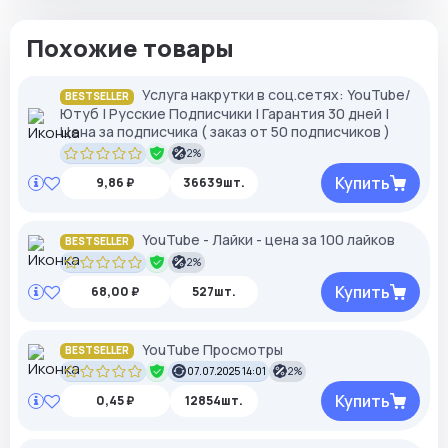
Похожие товары
Услуга накрутки в соц.сетях: YouTube/
BESTSELLER
Ютуб | Русские Подписчики | Гарантия 30 дней |
Цена за подписчика ( заказ от 50 подписчиков )
2%
Купить
9,86 ₽
36639шт.
YouTube - Лайки - цена за 100 лайков
BESTSELLER
2%
Купить
68,00 ₽
527шт.
YouTube Просмотры
BESTSELLER
07.07.2025 14:01
2%
Купить
0,45 ₽
12854шт.