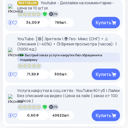
Youtube - Дизлайки на комментарии -
BESTSELLER
цена за 10 штук
2%
Купить
34,00 ₽
765шт.
YouTube: [🟢] Зрители | 🌍 Гео: Микс (СНГ) • ⚠️
Списания (~40%) • 📺 Время просмотра (часов): 1
(1000 ед.)
Быстрый заказ услуги накрутки без обращения в
поддержку
Купить
71,50 ₽
300шт.
Услуга накрутки в соц.сетях: YouTube/Ютуб | Лайки
Без списаний на видео | Цена за лайк ( заказ от 100
лайков )
2%
Купить
0,60 ₽
40622шт.