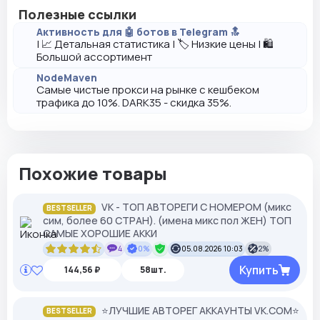
Полезные ссылки
Активность для 🤖 ботов в Telegram 🔝
| 📈 Детальная статистика | 🏷️ Низкие цены | 🛍️
Большой ассортимент
NodeMaven
Самые чистые прокси на рынке с кешбеком
трафика до 10%. DARK35 - скидка 35%.
Похожие товары
VK - ТОП АВТОРЕГИ С НОМЕРОМ (микс
BESTSELLER
сим, более 60 СТРАН). (имена микс пол ЖЕН) ТОП
САМЫЕ ХОРОШИЕ АККИ
4
0%
05.08.2026 10:03
2%
Купить
144,56 ₽
58шт.
⭐️ЛУЧШИЕ АВТОРЕГ АККАУНТЫ VK.COM⭐️
BESTSELLER