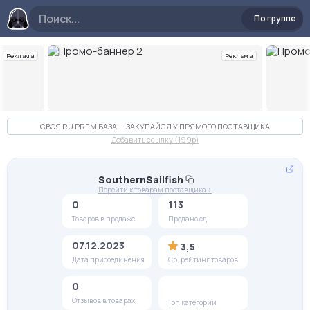
По группе
Реклама
Реклама
Слайд 2 из 10
СВОЯ RU PREM БАЗА — ЗАКУПАЙСЯ У ПРЯМОГО ПОСТАВЩИКА
Добавить ссылку (199p)
SouthernSailfish
Перейти к товарам поставщика >
0
113
Товаров в продаже
Продано ед.
07.12.2023
3,5
Дата присоединения
Ср. рейтинг товаров
0
Отзывов в товарах
Топ категории