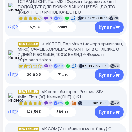
| СТРАНЫ СНГ. Пол MIX | Формат log:pass:token |
ПОДОЙДУТ ДЛЯ ЛЮБЫХ ВАШИХ ЦЕЛЕЙ , ДОЛГО
ЖИВУТ | ОТЛИЧНОЕ КАЧЕСТВО
10
2%
06.08.2026 18:24
2%
Купить
65,25 ₽
39шт.
⭐ VK ТОП, Пол Микс (номера привязаны,
BESTSELLER
Микс) САМЫЕ ХОРОШИЕ АККАУНТЫ, В ОТЛЕЖКЕ ОТ
7 ДНЕЙ И БОЛЬШЕ, 100% ВАЛИД ⭐ Формат:
login:pass:token
77
21%
05.08.2026 10:39
2%
Купить
29,00 ₽
71шт.
VK.com - Авторег- Ретрив. SIM
BESTSELLER
(Mix).Пол:(Ж):Имена(СНГ):(+21)
22
0%
06.08.2026 05:35
2%
Купить
144,59 ₽
389шт.
VK.COM(Устойчивы к масс бану) С
BESTSELLER