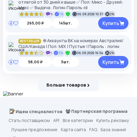
отлегой от 30 дней и выше ✅ Пол: Микс - Друзей:
Микс ✅ Выдача: Логин:Пароль:id
9
1%
06.08.2026 10:37
2%
Купить
265,00 ₽
145шт.
🌐 Аккаунты ВК на номерах Австралия/
BESTSELLER
США/Канада | Пол: MIX | Пустые | Пароль : логин
1
5%
06.08.2026 16:54
2%
Купить
58,00 ₽
3шт.
Больше товаров
Партнерская программа
Ищем специалистов
Стать поставщиком
API
Все категории
Купить рекламу
Лучшее предложение
Карта сайта
FAQ
База знаний