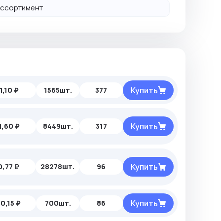
й ассортимент
Купить
1,10 ₽
1565шт.
377
Купить
1,60 ₽
8449шт.
317
Купить
0,77 ₽
28278шт.
96
Купить
10,15 ₽
700шт.
86