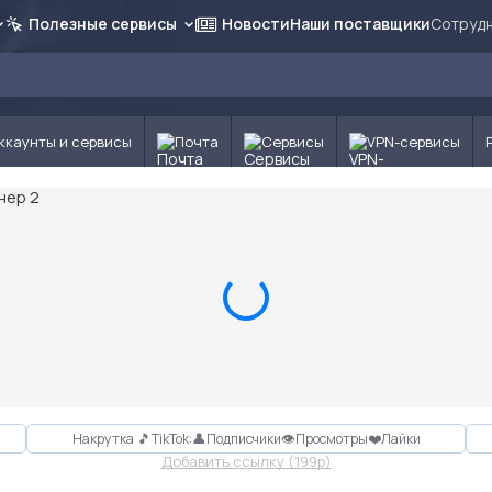
Полезные сервисы
Новости
Наши поставщики
Сотрудн
ккаунты и сервисы
Почта
Сервисы
VPN-сервисы
Накрутка 🎵TikTok:👤Подписчики👁Просмотры❤️Лайки
Добавить ссылку (199p)