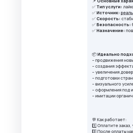
📌
Основные хара
✅
Тип услуги:
лайк
✅
Источник:
реал
✅
Скорость:
стаби
✅
Безопасность:
✅
Назначение:
пов
📦
Идеально подх
– продвижения нов
– создания эффект
– увеличения довер
– подготовки стран
– визуального усил
– оформления под 
– имитации органи
💬 Как работает:
1️⃣ Оплатите заказ
2️⃣ После оплаты н