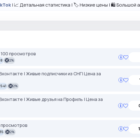
| 📈 Детальная статистика | 🏷️ Низкие цены | 🛍️ Большо
ikTok
а 100 просмотров
08
2%
/Вконтакте | Живые подписчики из СНГ| Цена за
15:41
2%
/Вконтакте | Живые друзья на Профиль | Цена за
0 просмотров
:35
2%