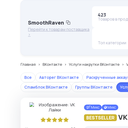
423
Товаров в про
SmoothRaven
Перейти к товарам поставщика
>
Топ категории
Главная
ВКонтакте
Услуги накрутки ВКонтакте
Все
Авторег ВКонтакте
Раскрученные акка
Спамблок ВКонтакте
Группы ВКонтакте
Усл
Микс
Микс
VK
BESTSELLER