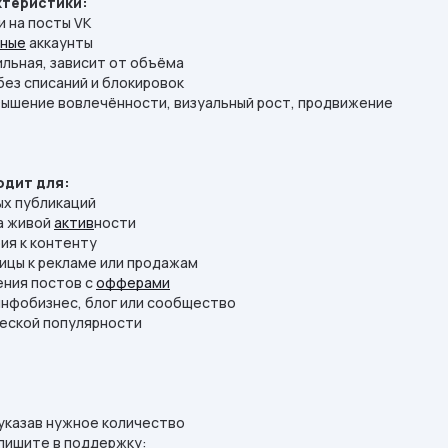
ктеристики:
и на посты VK
ьные
аккаунты
льная, зависит от объёма
без списаний и блокировок
ышение вовлечённости, визуальный рост, продвижение
одит для:
ых публикаций
а живой
актив
ности
ия к контенту
ицы к рекламе или продажам
ения постов с
офферами
инфобизнес, блог или сообщество
ческой популярности
, указав нужное количество
апишите в поддержку: