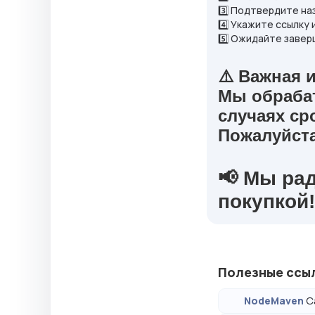
3️⃣ Подтвердите на
4️⃣ Укажите ссылку
5️⃣ Ожидайте завер
⚠️
Важная 
Мы обраба
случаях
ср
Пожалуйста
📢
Мы рад
покупкой!
Полезные ссы
С
NodeMaven