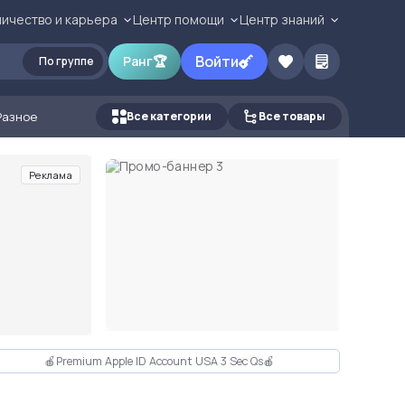
ичество и карьера
Центр помощи
Центр знаний
Войти
Ранг
🏆
По группе
Разное
Все категории
Все товары
Реклама
🍎Premium Apple ID Account USA 3 Sec Qs🍎