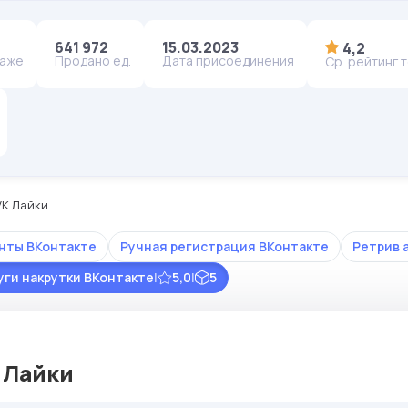
641 972
15.03.2023
4,2
даже
Продано ед.
Дата присоединения
Ср. рейтинг 
VK Лайки
унты ВКонтакте
Ручная регистрация ВКонтакте
Ретрив 
уги накрутки ВКонтакте
|
5,0
|
5
 Лайки