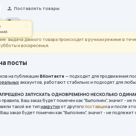
Поставлять товары
.
2%
ы
×
ний.
ие: выдача данного товара происходит в ручном режиме в тече
субботы и воскресенья.
 на посты
ков на публикации
ВКонтакте
— подходит для продвижения по
реальных
аккаунтов, работают стабильно и подходят для любы
ЗАПРЕЩЕНО ЗАПУСКАТЬ ОДНОВРЕМЕННО НЕСКОЛЬКО ОДИН
 правила, Ваш заказ будет помечен как "Выполнен", значит - н
звели такой же тип
накрутки
от другого
поставщик
а и после это
 Ваш заказ будет помечен как "Выполнен", значит - не подлежи