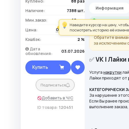
Куплено:
88 раз
Информация
Наличие:
7388 шт.
Мин.заказ:
10 шт.
Гарантия: 30 мин
Наведите курсор на цену, чтоб
0,17 ₽ / шт.
Цена:
посмотреть историю её измене
Обратите вниман
Кэшбэк:
2 %
за исключением 
Дата
03.07.2026
обновления:
✅
VK | Лайки
Купить
Услуга
накрутки
лай
Лайки приходят от
Подписаться
КАТЕГОРИЧЕСКИ 
За нарушение этого
Добавить в Ч/С
Если Вы ранее прои
выполнение заказа,
ID товара:
120451