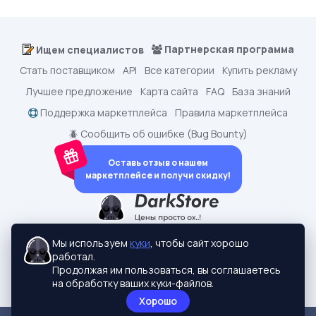
Партнерская программа
Ищем специалистов
Стать поставщиком
API
Все категории
Купить рекламу
Лучшее предложение
Карта сайта
FAQ
База знаний
Поддержка маркетплейса
Правила маркетплейса
🪲 Сообщить об ошибке (Bug Bounty)
Оставь отзыв о нашем
маркетплейсе и получи скидку!
dark.shopping - Маркетплейс аккаунтов
2015-2026 © dark.shopping
Мы используем
куки
, чтобы сайт хорошо
Актуальные адреса:
darkstore.contact
работал.
Политики конфиденциальности
Продолжая им пользоваться, вы соглашаетесь
на обработку ваших куки-файлов.
Хорошо