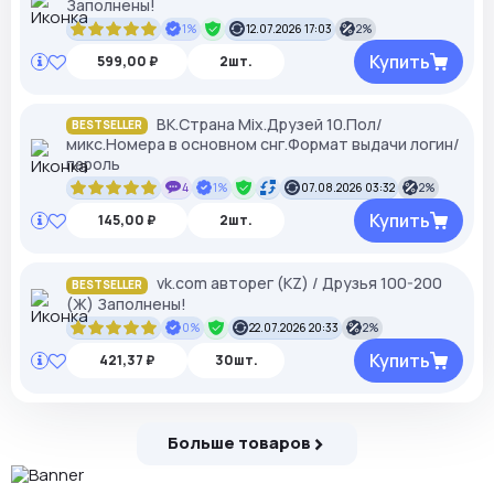
Заполнены!
1%
12.07.2026 17:03
2%
Купить
599,00 ₽
2шт.
ВК.Страна Mix.Друзей 10.Пол/
BESTSELLER
микс.Номера в основном снг.Формат выдачи логин/
пароль
4
1%
07.08.2026 03:32
2%
Купить
145,00 ₽
2шт.
vk.com авторег (KZ) / Друзья 100-200
BESTSELLER
(Ж) Заполнены!
0%
22.07.2026 20:33
2%
Купить
421,37 ₽
30шт.
Больше товаров