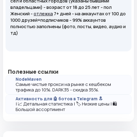
сел и областных городов (указаны бывшими
владельцами) - возраст от 18 до 25 лет - пол
Женский -
отлежка
7+ дней - на аккаунтах от 100 до
1000 друзей+подписчиков - 99% аккаунтов
полностью заполнены (фото, посты, видео, аудио и
тд)
Полезные ссылки
NodeMaven
Самые чистые прокси на рынке с кешбеком
трафика до 10%. DARK35 - скидка 35%.
Активность для 🤖 ботов в Telegram 🔝
| 📈 Детальная статистика | 🏷️ Низкие цены | 🛍️
Большой ассортимент