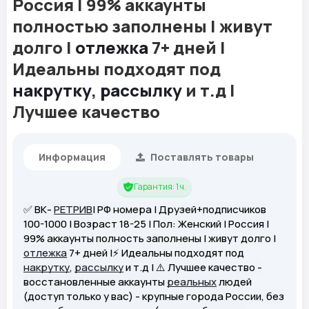
Россия | 99% аккаунты
полностью заполнены | живут
долго |
отлежка
7+ дней |
Идеальны подходят под
накрутку
,
рассылку
и т.д |
Лучшее качество
Информация
Поставлять товары
Гарантия: 1 ч.
✅ ВК-
РЕТРИВ
| РФ номера | Друзей+подписчиков
100-1000 | Возраст 18-25 | Пол: Женский | Россия |
99% аккаунты полность заполнены | живут долго |
отлежка
7+ дней |⚡️ Идеальны подходят под
накрутку
,
рассылку
и т.д | ⚠️ Лучшее качество -
восстановленные аккаунты
реальных
людей
(доступ только у вас) - крупные города России, без