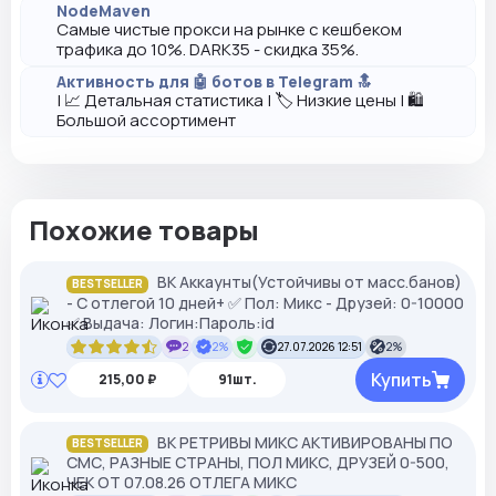
NodeMaven
Самые чистые прокси на рынке с кешбеком
трафика до 10%. DARK35 - скидка 35%.
Активность для 🤖 ботов в Telegram 🔝
| 📈 Детальная статистика | 🏷️ Низкие цены | 🛍️
Большой ассортимент
Похожие товары
ВК Аккaунты(Устойчивы от масс.банов)
BESTSELLER
- С отлегой 10 дней+ ✅ Пол: Микс - Друзей: 0-10000
✅ Выдача: Логин:Пароль:id
2
2%
27.07.2026 12:51
2%
Купить
215,00 ₽
91шт.
ВК РЕТРИВЫ МИКС АКТИВИРОВАНЫ ПО
BESTSELLER
СМС, РАЗНЫЕ СТРАНЫ, ПОЛ МИКС, ДРУЗЕЙ 0-500,
ЧЕК ОТ 07.08.26 ОТЛЕГА МИКС