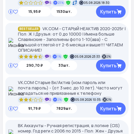
5
23%
05.08.2026 18:30
Купить
15,95 ₽
1530шт.
VK.COM - СТАРЫЙ НЕАКТИВ 2020-2025г |
BESTSELLER
Пол: Ж | Друзья: от 0 до 10000 | Имена больше
Славянские - Заполнены фото 1-10(ава) - С
большой отлегой от 2-6 месяца и выше!!! ЧИТАЕМ
ОПИСАНИЕ!
1
1%
05.08.2026 23:33
2%
Купить
290,70 ₽
33шт.
VK.COM Старые Вк/Актив (ном:пароль или
почта:пароль) - (от 3 мес. до 10 лет). Часто могут
попадаться не привязанные к телефону
2
2%
05.08.2026 10:35
2%
Купить
91,79 ₽
7829шт.
ВК Аккаунты - Ручная регистрация, в логине (CIS)
номер. Год реги с 2006 по 2015 - Пол: Жен - Друзья