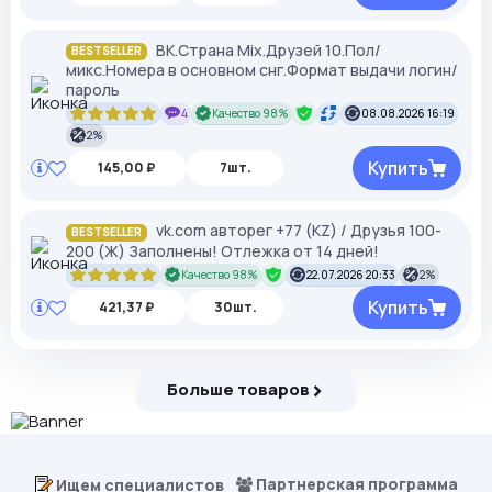
ВК.Страна Mix.Друзей 10.Пол/
BESTSELLER
микс.Номера в основном снг.Формат выдачи логин/
пароль
4
Качество 98%
08.08.2026 16:19
2%
Купить
145,00 ₽
7шт.
vk.com авторег +77 (KZ) / Друзья 100-
BESTSELLER
200 (Ж) Заполнены! Отлежка от 14 дней!
Качество 98%
22.07.2026 20:33
2%
Купить
421,37 ₽
30шт.
Больше товаров
Партнерская программа
Ищем специалистов