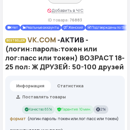
Добавить в Ч/С
ID товара:
76883
Нет
Реальные аккаунты
Женский
Подтверждены по SMS
VK.COM
-
АКТИВ
-
BESTSELLER
(логин:пароль:токен или
лог:пасс или токен) ВОЗРАСТ 18-
25 пол: Ж ДРУЗЕЙ: 50-100 друзей
Информация
Статистика
Поставлять товары
Качество 85%
Гарантия: 10 мин.
2%
формат
(логин:пароль:токен или лог:пасс или токен)