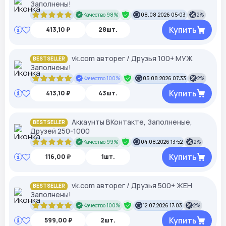
Заполнены!
Качество 98%
08.08.2026 05:03
2%
Купить
413,10 ₽
28шт.
vk.com авторег / Друзья 100+ МУЖ
BESTSELLER
Заполнены!
Качество 100%
05.08.2026 07:33
2%
Купить
413,10 ₽
43шт.
Аккаунты ВКонтакте, Заполненые,
BESTSELLER
Друзей 250-1000
Качество 99%
04.08.2026 13:52
2%
Купить
116,00 ₽
1шт.
vk.com авторег / Друзья 500+ ЖЕН
BESTSELLER
Заполнены!
Качество 100%
12.07.2026 17:03
2%
Купить
599,00 ₽
2шт.