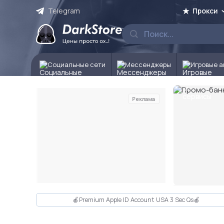
Telegram
Прокси
Социальные сети
Мессенджеры
Игровые а
Реклама
Слайд 2 из 10
🍎Premium Apple ID Account USA 3 Sec Qs🍎