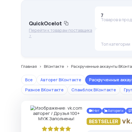
7
Товаров в про
QuickOcelot
Перейти к товарам поставщика
>
Топ категории
Главная
ВКонтакте
Раскрученные аккаунты ВКонта
Все
Авторег ВКонтакте
Раскрученные акка
Разное ВКонтакте
Спамблок ВКонтакте
Гру
Нет
Автореги
vk
BESTSELLER