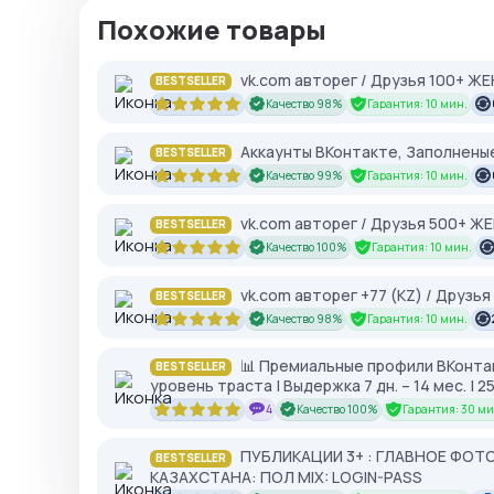
Похожие товары
vk.com авторег / Друзья 100+ Ж
BESTSELLER
Качество 98%
Гарантия: 10 мин.
Аккаунты ВКонтакте, Заполненые
BESTSELLER
Качество 99%
Гарантия: 10 мин.
vk.com авторег / Друзья 500+ Ж
BESTSELLER
Качество 100%
Гарантия: 10 мин.
vk.com авторег +77 (KZ) / Друзь
BESTSELLER
Качество 98%
Гарантия: 10 мин.
📊 Премиальные профили ВКонтак
BESTSELLER
уровень траста | Выдержка 7 дн. – 14 мес. |
4
Качество 100%
Гарантия: 30 ми
ПУБЛИКАЦИИ 3+ : ГЛАВНОЕ ФОТО+
BESTSELLER
КАЗАХСТАНА: ПОЛ MIX: LOGIN-PASS