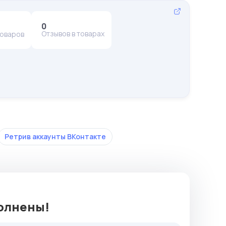
0
Отзывов в товарах
товаров
Ретрив аккаунты ВКонтакте
полнены!