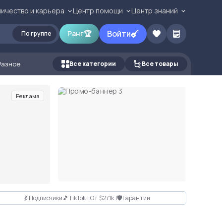
ичество и карьера
Центр помощи
Центр знаний
Войти
Ранг
🏆
По группе
Разное
Все категории
Все товары
Реклама
💃 Подписчики🎵TikTok | От $2/1k |🛡Гарантии