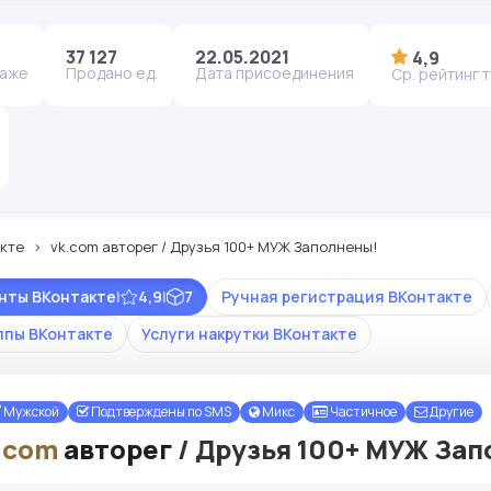
37 127
22.05.2021
4,9
даже
Продано ед.
Дата присоединения
Ср. рейтинг 
кте
vk.com авторег / Друзья 100+ МУЖ Заполнены!
унты ВКонтакте
|
4,9
|
7
Ручная регистрация ВКонтакте
ппы ВКонтакте
Услуги накрутки ВКонтакте
Мужской
Подтверждены по SMS
Микс
Частичное
Другие
.com
авторег
/ Друзья 100+ МУЖ За