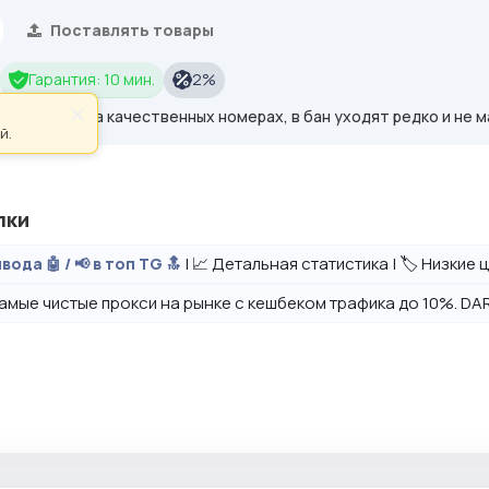
Поставлять товары
Гарантия: 10 мин.
2%
×
 друзьями, на качественных номерах, в бан уходят редко и не м
й.
лки
| 📈 Детальная статистика | 🏷️ Низкие
вода 🤖 / 📢 в топ TG 🔝
амые чистые прокси на рынке с кешбеком трафика до 10%. DAR