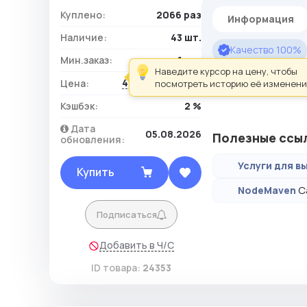
Куплено:
2066 раз
Информация
Наличие:
43 шт.
Качество 100%
Мин.заказ:
1 шт.
Наведите курсор на цену, чтобы
Мужские аккаунты с
413,10 ₽ / шт.
Цена:
посмотреть историю её изменени
Кэшбэк:
2 %
Дата
05.08.2026
Полезные ссы
обновления:
Услуги для вы
Купить
С
NodeMaven
Подписаться
Добавить в Ч/С
ID товара:
24353