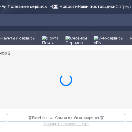
Полезные сервисы
Новости
Наши поставщики
Сотрудн
ккаунты и сервисы
Почта
Сервисы
VPN-сервисы
🏆EasyLiker.ru - Самая дешёвая накрутка 🏆
Добавить ссылку (199p)