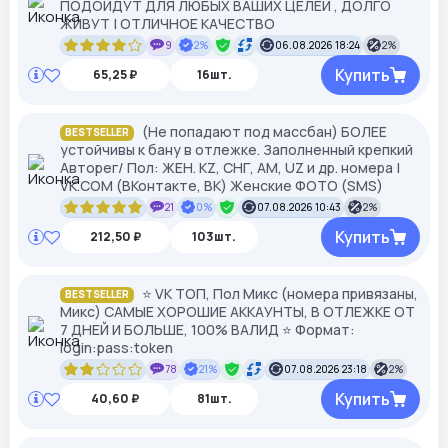
ПОДОЙДУТ ДЛЯ ЛЮБЫХ ВАШИХ ЦЕЛЕЙ , ДОЛГО
ЖИВУТ | ОТЛИЧНОЕ КАЧЕСТВО
9
2%
06.08.2026 18:24
2%
Купить
65,25 ₽
16шт.
(Не попадают под массбан) БОЛЕЕ
BESTSELLER
устойчивы к бану в отлежке. Заполненный крепкий
Авторег/ Пол: ЖЕН. KZ, СНГ, АМ, UZ и др. номера |
VK.COM (ВКонтакте, ВК) Женские ФОТО (SMS)
21
0%
07.08.2026 10:43
2%
Купить
212,50 ₽
103шт.
⭐ VK ТОП, Пол Микс (номера привязаны,
BESTSELLER
Микс) САМЫЕ ХОРОШИЕ АККАУНТЫ, В ОТЛЕЖКЕ ОТ
7 ДНЕЙ И БОЛЬШЕ, 100% ВАЛИД ⭐ Формат:
login:pass:token
78
21%
07.08.2026 23:18
2%
Купить
40,60 ₽
81шт.