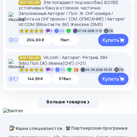
(Не попадают под массбан) БОЛЕЕ
BESTSELLER
устойчивы к бану в отлежке. частично
Заполненный Авторег / Пол: Ж. СНГ номера /
Работа на СНГ прокси / (СМ. ОПИСАНИЕ) | Авторег
VK.COM (ВКонтакте, ВК) Женские (SMS)
3
0%
07.08.2026 11:13
2%
Купить
204,00 ₽
15шт.
VK.com - Авторег- Ретрив. SIM
BESTSELLER
(Mix).Пол:(Ж):Имена(СНГ):(+21)
21
0%
06.08.2026 05:35
2%
Купить
144,59 ₽
378шт.
Больше товаров
Партнерская программа
Ищем специалистов