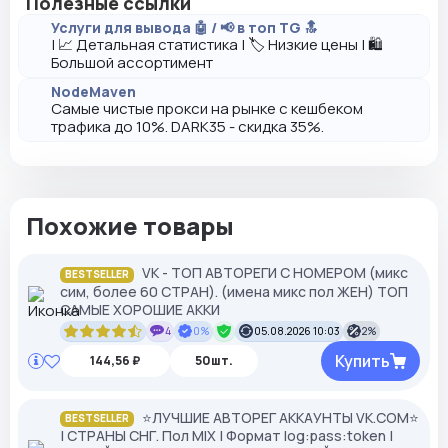
Полезные ссылки
Услуги для вывода 🤖 / 📢 в топ TG 🔝
| 📈 Детальная статистика | 🏷️ Низкие цены | 🛍️
Большой ассортимент
NodeMaven
Самые чистые прокси на рынке с кешбеком
трафика до 10%. DARK35 - скидка 35%.
Похожие товары
VK - ТОП АВТОРЕГИ С НОМЕРОМ (микс
BESTSELLER
сим, более 60 СТРАН). (имена микс пол ЖЕН) ТОП
САМЫЕ ХОРОШИЕ АККИ
4
0%
05.08.2026 10:03
2%
Купить
144,56 ₽
50шт.
⭐️ЛУЧШИЕ АВТОРЕГ АККАУНТЫ VK.COM⭐️
BESTSELLER
| СТРАНЫ СНГ. Пол MIX | Формат log:pass:token |