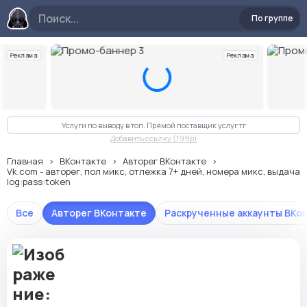
По группе
Реклама
Реклама
Слайд 3 из 10
Услуги по выводу в топ. Прямой поставщик услуг тг
Добавить ссылку (199p)
Главная
ВКонтакте
Авторег ВКонтакте
Vk.com - авторег, пол микс, отлежка 7+ дней, номера микс, выдача
log:pass:token
Все
Авторег ВКонтакте
Раскрученные аккаунты ВКо