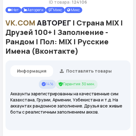
ID товара:
124106
Нет
Автореги
Микс
Микс
VK.COM
АВТОРЕГ
| Страна MIX |
Друзей 100+ | Заполнение -
Рандом | Пол: MIX | Русские
Имена (Вконтакте)
Информация
Поставлять товары
14%
Гарантия: 30 мин.
Аккаунты зарегистрированны на качественные сим
Казахстана, Грузии, Армении, Узбекистана и т.д.
На
аккаунтах рандомное заполнение. Друзья все живые
боты с реалистичным заполнением акков.