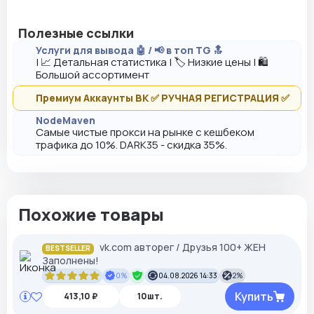
Полезные ссылки
Услуги для вывода 🤖 / 📢 в топ TG 🔝
| 📈 Детальная статистика | 🏷️ Низкие цены | 🛍️
Большой ассортимент
Премиум Аккаунты ВК ✅ РУЧНАЯ РЕГИСТРАЦИЯ ✅
NodeMaven
Самые чистые прокси на рынке с кешбеком
трафика до 10%. DARK35 - скидка 35%.
Похожие товары
vk.com авторег / Друзья 100+ ЖЕН
BESTSELLER
Заполнены!
0%
04.08.2026 14:33
2%
Купить
413,10 ₽
10шт.