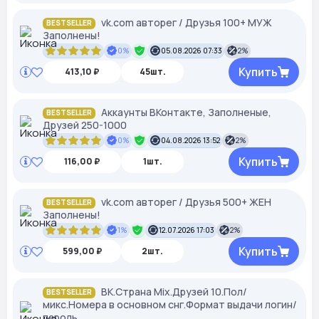
vk.com авторег / Друзья 100+ МУЖ
BESTSELLER
Заполнены!
0%
05.08.2026 07:33
2%
Купить
413,10 ₽
45шт.
Аккаунты ВКонтакте, Заполненые,
BESTSELLER
Друзей 250-1000
0%
04.08.2026 13:52
2%
Купить
116,00 ₽
1шт.
vk.com авторег / Друзья 500+ ЖЕН
BESTSELLER
Заполнены!
1%
12.07.2026 17:03
2%
Купить
599,00 ₽
2шт.
ВК.Страна Mix.Друзей 10.Пол/
BESTSELLER
микс.Номера в основном снг.Формат выдачи логин/
пароль