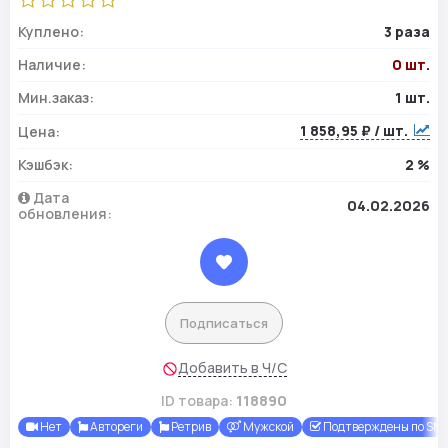
Куплено:
3 раза
Наличие:
0 шт.
Мин.заказ:
1 шт.
1 858,95 ₽ / шт.
Цена:
Кэшбэк:
2 %
Дата
04.02.2026
обновления:
Подписаться
Добавить в Ч/С
ID товара:
118890
Нет
Автореги
Ретрив
Мужской
Подтверждены по SM