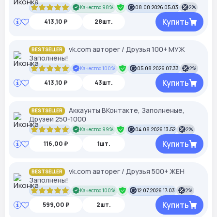
Качество 98%
08.08.2026 05:03
2%
Купить
413,10 ₽
28шт.
vk.com авторег / Друзья 100+ МУЖ
BESTSELLER
Заполнены!
Качество 100%
05.08.2026 07:33
2%
Купить
413,10 ₽
43шт.
Аккаунты ВКонтакте, Заполненые,
BESTSELLER
Друзей 250-1000
Качество 99%
04.08.2026 13:52
2%
Купить
116,00 ₽
1шт.
vk.com авторег / Друзья 500+ ЖЕН
BESTSELLER
Заполнены!
Качество 100%
12.07.2026 17:03
2%
Купить
599,00 ₽
2шт.