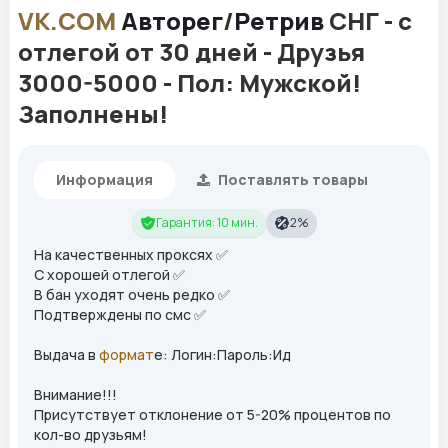
VK.COM
Авторег
/
Ретрив
СНГ - с
отлегой от 30 дней - Друзья
3000-5000 - Пол: Мужской!
Заполнены!
Информация
Поставлять товары
Гарантия: 10 мин.
2%
На качественных проксях ✅
C хорошей отлегой ✅
В бан уходят очень редко ✅
Подтверждены по смс ✅
Выдача в
формат
е: Логин:Пароль:Ид
Внимание!!!
Присутствует отклонение от 5-20% процентов по
кол-во друзьям!