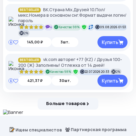
ВК.Страна Mix.Друзей 10.Пол/
BESTSELLER
микс.Номера в основном снг.Формат выдачи логин/
пароль
4
Качество 98%
09.08.2026 01:53
2%
Купить
145,00 ₽
3шт.
vk.com авторег +77 (KZ) / Друзья 100-
BESTSELLER
200 (Ж) Заполнены! Отлежка от 14 дней!
Качество 98%
22.07.2026 20:33
2%
Купить
421,37 ₽
30шт.
Больше товаров
Партнерская программа
Ищем специалистов