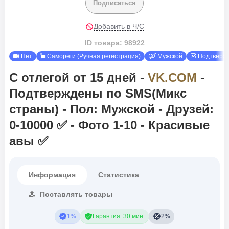
Подписаться
Добавить в Ч/С
ID товара:
98922
Нет
Самореги (Ручная регистрация)
Мужской
Подтверж
C отлегой от 15 дней -
VK.COM
-
Подтверждены по SMS(Микс
страны) - Пол: Мужской - Друзей:
0-10000 ✅ - Фото 1-10 - Красивые
авы ✅
Информация
Статистика
Поставлять товары
1%
Гарантия: 30 мин.
2%