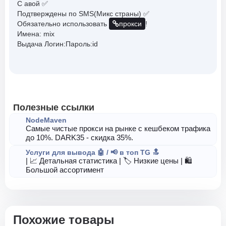
C авой ✅
Подтверждены по SMS(Микс страны) ✅
Обязательно использовать
прокси
!
Имена: mix
Выдача Логин:Пароль:id
Полезные ссылки
NodeMaven
Самые чистые прокси на рынке с кешбеком трафика
до 10%. DARK35 - скидка 35%.
Услуги для вывода 🤖 / 📢 в топ TG 🔝
| 📈 Детальная статистика | 🏷️ Низкие цены | 🛍️
Большой ассортимент
Похожие товары