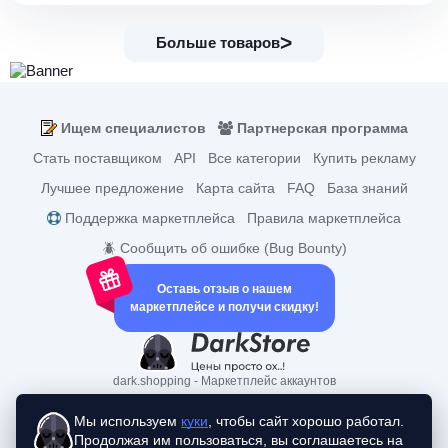
Больше товаров
Ищем специалистов
Партнерская программа
Стать поставщиком
API
Все категории
Купить рекламу
Лучшее предложение
Карта сайта
FAQ
База знаний
Поддержка маркетплейса
Правила маркетплейса
🪲 Сообщить об ошибке (Bug Bounty)
Оставь отзыв о нашем
маркетплейсе и получи скидку!
dark.shopping - Маркетплейс аккаунтов
2015-2026 © dark.shopping
Актуальные адреса:
darkstore.contact
Мы используем
куки
, чтобы сайт хорошо работал.
Политики конфиденциальности
Продолжая им пользоваться, вы соглашаетесь на