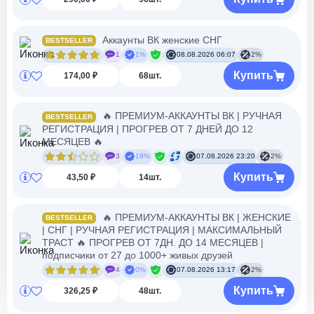
Аккаунты ВК женские СНГ
BESTSELLER
1
1%
08.08.2026 06:07
2%
Купить
174,00 ₽
68шт.
🔥 ПРЕМИУМ-АККАУНТЫ ВК | РУЧНАЯ
BESTSELLER
РЕГИСТРАЦИЯ | ПРОГРЕВ ОТ 7 ДНЕЙ ДО 12
МЕСЯЦЕВ 🔥
3
19%
07.08.2026 23:20
2%
Купить
43,50 ₽
14шт.
🔥 ПРЕМИУМ-АККАУНТЫ ВК | ЖЕНСКИЕ
BESTSELLER
| СНГ | РУЧНАЯ РЕГИСТРАЦИЯ | МАКСИМАЛЬНЫЙ
ТРАСТ 🔥 ПРОГРЕВ ОТ 7ДН. ДО 14 МЕСЯЦЕВ |
подписчики от 27 до 1000+ живых друзей
4
0%
07.08.2026 13:17
2%
Купить
326,25 ₽
48шт.