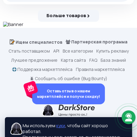
Больше товаров
Партнерская программа
Ищем специалистов
Стать поставщиком
API
Все категории
Купить рекламу
Лучшее предложение
Карта сайта
FAQ
База знаний
Поддержка маркетплейса
Правила маркетплейса
🪲 Сообщить об ошибке (Bug Bounty)
Оставь отзыв о нашем
маркетплейсе и получи скидку!
dark.shopping - Маркетплейс аккаунтов
2015-2026 © dark.shopping
Мы используем
куки
, чтобы сайт хорошо
Актуальные адреса:
darkstore.contact
работал.
Политики конфиденциальности