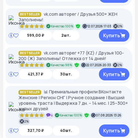
vk.com авторег / Друзья 500+ ЖЕН
BESTSELLER
Заполнены!
Качество 100%
12.07.2026 17:03
2%
Купить
599,00 ₽
2шт.
vk.com авторег +77 (KZ) / Друзья 100-
BESTSELLER
200 (Ж) Заполнены! Отлежка от 14 дней!
Качество 98%
22.07.2026 20:33
2%
Купить
421,37 ₽
30шт.
📊 Премиальные профили ВКонтакте
BESTSELLER
Женские | Регион СНГ | Ручное создание | Высший
уровень траста | Выдержка 7 дн. – 14 мес. | 25–300+
живых друзей
4
Качество 100%
07.08.2026 13:26
2%
Купить
327,70 ₽
40шт.