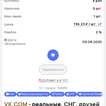
Куплено:
6 раз
Наличие:
0 шт.
Мин.заказ:
1 шт.
196,23 ₽ / шт.
Цена:
Кэшбэк:
2 %
Дата
09.08.2025
обновления:
Подписаться
Добавить в Ч/С
ID товара:
76688
Нет
Реальные аккаунты
Микс
СНГ
Наличие Token
VK.COM
-
реальные
, СНГ, друзей