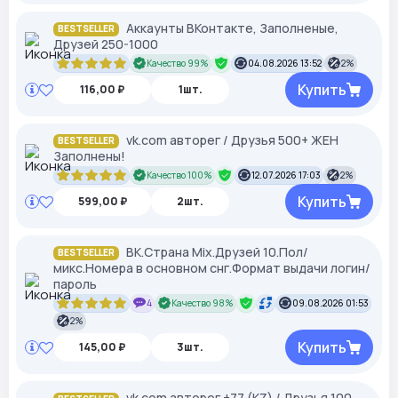
Аккаунты ВКонтакте, Заполненые,
BESTSELLER
Друзей 250-1000
Качество 99%
04.08.2026 13:52
2%
Купить
116,00 ₽
1шт.
vk.com авторег / Друзья 500+ ЖЕН
BESTSELLER
Заполнены!
Качество 100%
12.07.2026 17:03
2%
Купить
599,00 ₽
2шт.
ВК.Страна Mix.Друзей 10.Пол/
BESTSELLER
микс.Номера в основном снг.Формат выдачи логин/
пароль
4
Качество 98%
09.08.2026 01:53
2%
Купить
145,00 ₽
3шт.
vk.com авторег +77 (KZ) / Друзья 100-