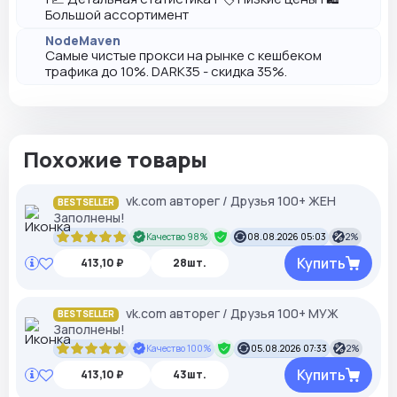
Большой ассортимент
NodeMaven
Самые чистые прокси на рынке с кешбеком
трафика до 10%. DARK35 - скидка 35%.
Похожие товары
vk.com авторег / Друзья 100+ ЖЕН
BESTSELLER
Заполнены!
Качество 98%
08.08.2026 05:03
2%
Купить
413,10 ₽
28шт.
vk.com авторег / Друзья 100+ МУЖ
BESTSELLER
Заполнены!
Качество 100%
05.08.2026 07:33
2%
Купить
413,10 ₽
43шт.