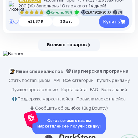
BESTSELLER
200 (Ж) Заполнены! Отлежка от 14 дней!
Качество 98%
22.07.2026 20:33
2%
Купить
421,37 ₽
30шт.
Больше товаров
Партнерская программа
Ищем специалистов
Стать поставщиком
API
Все категории
Купить рекламу
Лучшее предложение
Карта сайта
FAQ
База знаний
Поддержка маркетплейса
Правила маркетплейса
🪲 Сообщить об ошибке (Bug Bounty)
Оставь отзыв о нашем
маркетплейсе и получи скидку!