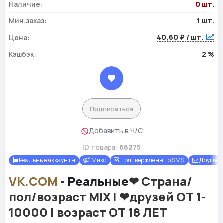
Наличие:
0 шт.
Мин.заказ:
1 шт.
40,60 ₽ / шт.
Цена:
Кэшбэк:
2 %
Подписаться
Добавить в Ч/С
ID товара:
66275
Реальные аккаунты
Микс
Подтверждены по SMS
Другие
VK.COM
-
Реальные
❤ Страна/
пол/возраст MIX | ❤друзей ОТ 1-
10000 | возраст ОТ 18 ЛЕТ