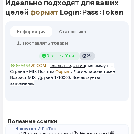
Идеально подходят для ваших
целей
формат
Login:Pass:Token
Информация
Статистика
Поставлять товары
Гарантия: 10 мин.
2%
✳️✳️✳️✳️
VK.COM
-
реальные
,
актив
ные аккаунты
Страна - MIX Пол mix
Формат
: Логин:пароль:токен
Возраст MIX. Друзей 1-10000. Все аккаунты
заполнены.
Полезные ссылки
Накрутка 🎵TikTok
| 📈 Детальная статистика | 🏷️ Низкие цены | 🛍️