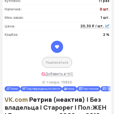
Куплено:
11 раз
Наличие:
0 шт.
Мин.заказ:
1 шт.
20,30 ₽ / шт.
Цена:
Кэшбэк:
2 %
Подписаться
Добавить в Ч/С
ID товара:
75822
Микс
Подтверждены по почте
Микс
Частичное
Полн
VK.com
Ретрив
(
неактив
) | Без
владельца | Старорег | Пол:ЖЕН