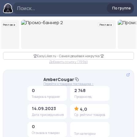
По группе
Реклама
Реклама
Слайд 2 из 10
🏆EasyLiker.ru - Самая дешёвая накрутка 🏆
Добавить ссылку (199p)
AmberCougar
Перейти к товарам поставщика >
0
2 748
Товаров в продаже
Продано ед.
14.09.2023
4,0
Дата присоединения
Ср. рейтинг товаров
0
Отзывов в товарах
Топ категории