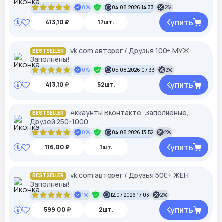
0%
04.08.2026 14:33
2%
Купить
413,10 ₽
17шт.
vk.com авторег / Друзья 100+ МУЖ
BESTSELLER
Заполнены!
0%
05.08.2026 07:33
2%
Купить
413,10 ₽
52шт.
Аккаунты ВКонтакте, Заполненые,
BESTSELLER
Друзей 250-1000
0%
04.08.2026 13:52
2%
Купить
116,00 ₽
1шт.
vk.com авторег / Друзья 500+ ЖЕН
BESTSELLER
Заполнены!
1%
12.07.2026 17:03
2%
Купить
599,00 ₽
2шт.