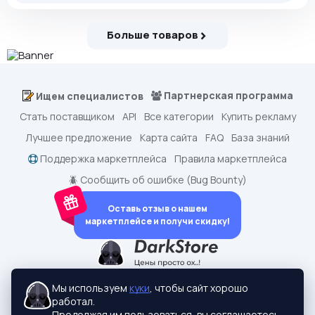
Больше товаров
Партнерская программа
Ищем специалистов
Стать поставщиком
API
Все категории
Купить рекламу
Лучшее предложение
Карта сайта
FAQ
База знаний
Поддержка маркетплейса
Правила маркетплейса
🪲 Сообщить об ошибке (Bug Bounty)
Оставь отзыв о нашем
маркетплейсе и получи скидку!
dark.shopping - Маркетплейс аккаунтов
2015-2026 © dark.shopping
Мы используем
куки
, чтобы сайт хорошо
Актуальные адреса:
darkstore.contact
работал.
Политики конфиденциальности
Продолжая им пользоваться, вы соглашаетесь