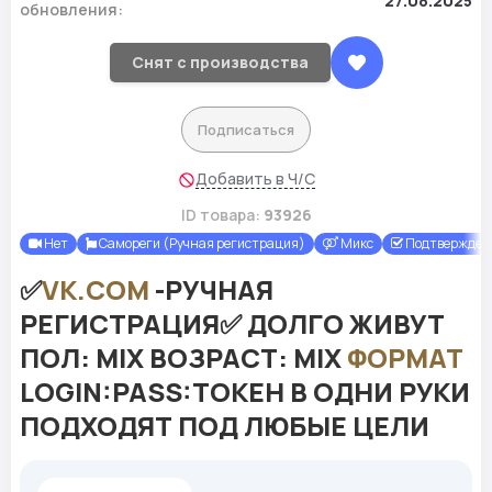
27.08.2025
обновления:
Снят с производства
Подписаться
Добавить в Ч/С
ID товара:
93926
Нет
Самореги (Ручная регистрация)
Микс
Подтверждены
✅
VK.COM
-РУЧНАЯ
РЕГИСТРАЦИЯ✅ ДОЛГО ЖИВУТ
ПОЛ: MIX ВОЗРАСТ: MIX
ФОРМАТ
LOGIN:PASS:ТОКЕН В ОДНИ РУКИ
ПОДХОДЯТ ПОД ЛЮБЫЕ ЦЕЛИ