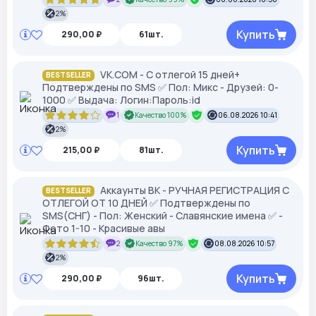
2%
Купить
290,00 ₽
61шт.
VK.COM - С отлегой 15 дней+
BESTSELLER
Подтверждены по SMS ✅ Пол: Микс - Друзей: 0-
1000 ✅ Выдача: Логин:Пароль:id
1
Качество 100%
06.08.2026 10:41
2%
Купить
215,00 ₽
81шт.
Аккаунты ВК - РУЧНАЯ РЕГИСТРАЦИЯ С
BESTSELLER
ОТЛЕГОЙ ОТ 10 ДНЕЙ ✅ Подтверждены по
SMS(СНГ) - Пол: Женский - Славянские имена ✅ -
Фото 1-10 - Красивые авы
2
Качество 97%
08.08.2026 10:57
2%
Купить
290,00 ₽
96шт.