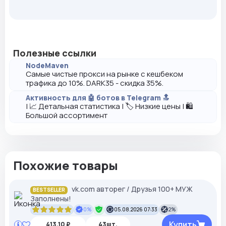
Полезные ссылки
NodeMaven
Самые чистые прокси на рынке с кешбеком
трафика до 10%. DARK35 - скидка 35%.
Активность для 🤖 ботов в Telegram 🔝
| 📈 Детальная статистика | 🏷️ Низкие цены | 🛍️
Большой ассортимент
Похожие товары
vk.com авторег / Друзья 100+ МУЖ
BESTSELLER
Заполнены!
0%
05.08.2026 07:33
2%
Купить
413,10 ₽
43шт.