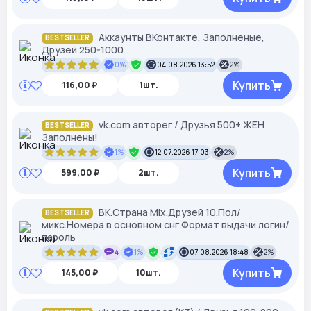
Аккаунты ВКонтакте, Заполненые,
BESTSELLER
Друзей 250-1000
0%
04.08.2026 13:52
2%
Купить
116,00 ₽
1шт.
vk.com авторег / Друзья 500+ ЖЕН
BESTSELLER
Заполнены!
1%
12.07.2026 17:03
2%
Купить
599,00 ₽
2шт.
ВК.Страна Mix.Друзей 10.Пол/
BESTSELLER
микс.Номера в основном снг.Формат выдачи логин/
пароль
4
1%
07.08.2026 18:48
2%
Купить
145,00 ₽
10шт.