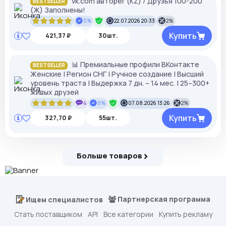
vk.com авторег (KZ) / Друзья 100-200
BESTSELLER
(Ж) Заполнены!
0%
22.07.2026 20:33
2%
Купить
421,37 ₽
30шт.
📊 Премиальные профили ВКонтакте
BESTSELLER
Женские | Регион СНГ | Ручное создание | Высший
уровень траста | Выдержка 7 дн. – 14 мес. | 25–300+
живых друзей
4
0%
07.08.2026 13:26
2%
Купить
327,70 ₽
55шт.
Больше товаров
Партнерская программа
Ищем специалистов
Стать поставщиком
API
Все категории
Купить рекламу