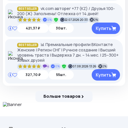
vk.com авторег +77 (KZ) / Друзья 100-
BESTSELLER
200 (Ж) Заполнены! Отлежка от 14 дней!
0%
22.07.2026 20:33
2%
Купить
421,37 ₽
30шт.
📊 Премиальные профили ВКонтакте
BESTSELLER
Женские | Регион СНГ | Ручное создание | Высший
уровень траста | Выдержка 7 дн. – 14 мес. | 25–300+
живых друзей
4
0%
07.08.2026 13:26
2%
Купить
327,70 ₽
55шт.
Больше товаров