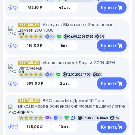
Купить
413,10 ₽
43шт.
Аккаунты ВКонтакте, Заполненые,
BESTSELLER
Друзей 250-1000
0%
04.08.2026 13:52
2%
Купить
116,00 ₽
1шт.
vk.com авторег / Друзья 500+ ЖЕН
BESTSELLER
Заполнены!
1%
12.07.2026 17:03
2%
Купить
599,00 ₽
2шт.
ВК.Страна Mix.Друзей 10.Пол/
BESTSELLER
микс.Номера в основном снг.Формат выдачи логин/
пароль
4
1%
07.08.2026 18:48
2%
Купить
145,00 ₽
10шт.