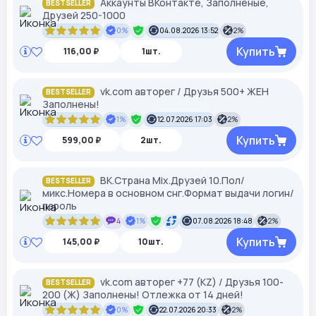
Аккаунты ВКонтакте, Заполненые,
BESTSELLER
Друзей 250-1000
0%
04.08.2026 13:52
2%
Купить
116,00 ₽
1шт.
vk.com авторег / Друзья 500+ ЖЕН
BESTSELLER
Заполнены!
1%
12.07.2026 17:03
2%
Купить
599,00 ₽
2шт.
ВК.Страна Mix.Друзей 10.Пол/
BESTSELLER
микс.Номера в основном снг.Формат выдачи логин/
пароль
4
1%
07.08.2026 18:48
2%
Купить
145,00 ₽
10шт.
vk.com авторег +77 (KZ) / Друзья 100-
BESTSELLER
200 (Ж) Заполнены! Отлежка от 14 дней!
0%
22.07.2026 20:33
2%