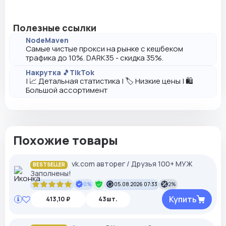
Полезные ссылки
NodeMaven
Самые чистые прокси на рынке с кешбеком
трафика до 10%. DARK35 - скидка 35%.
Накрутка 🎵TikTok
| 📈 Детальная статистика | 🏷️ Низкие цены | 🛍️
Большой ассортимент
Похожие товары
vk.com авторег / Друзья 100+ МУЖ
BESTSELLER
Заполнены!
0%
05.08.2026 07:33
2%
Купить
413,10 ₽
43шт.