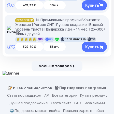
Купить
421,37 ₽
30шт.
📊 Премиальные профили ВКонтакте
BESTSELLER
Женские | Регион СНГ | Ручное создание | Высший
уровень траста | Выдержка 7 дн. – 14 мес. | 25–300+
живых друзей
4
0%
07.08.2026 13:26
2%
Купить
327,70 ₽
55шт.
Больше товаров
Партнерская программа
Ищем специалистов
Стать поставщиком
API
Все категории
Купить рекламу
Лучшее предложение
Карта сайта
FAQ
База знаний
Поддержка маркетплейса
Правила маркетплейса