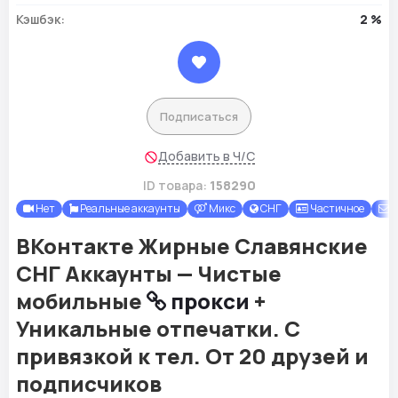
Кэшбэк:
2 %
Подписаться
Добавить в Ч/С
ID товара:
158290
Нет
Реальные аккаунты
Микс
СНГ
Частичное
Д
ВКонтакте Жирные Славянские
СНГ Аккаунты — Чистые
мобильные
прокси
+
Уникальные отпечатки. С
привязкой к тел. От 20 друзей и
подписчиков