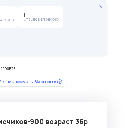
1
Отзывов в товарах
товаров
141296576
Ретрив аккаунты ВКонтакте
|
1
исчиков-900 возраст 36р