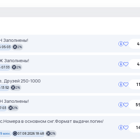
ЕН Заполнены!
4
6 05:03
2%
УЖ Заполнены!
4
 07:33
2%
, Друзей 250-1000
1
 13:52
2%
ЕН Заполнены!
5
17:03
2%
кс.Номера в основном снг.Формат выдачи логин/
1
59 мин.
07.08.2026 18:48
2%