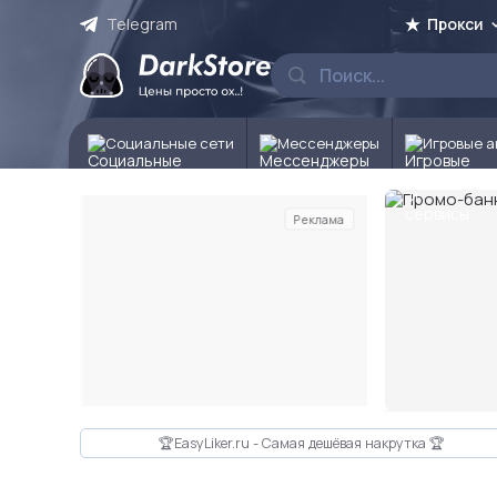
Telegram
Прокси
Социальные сети
Мессенджеры
Игровые а
Реклама
Слайд 3 из 10
🏆EasyLiker.ru - Самая дешёвая накрутка 🏆