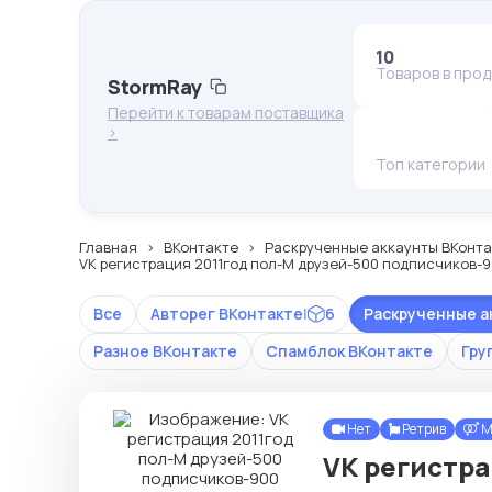
10
Товаров в про
StormRay
Перейти к товарам поставщика
>
Топ категории
Главная
ВКонтакте
Раскрученные аккаунты ВКонта
VK регистрация 2011год пол-М друзей-500 подписчиков-90
Все
Авторег ВКонтакте
|
6
Раскрученные а
Разное ВКонтакте
Спамблок ВКонтакте
Гру
Нет
Ретрив
М
VK регистра