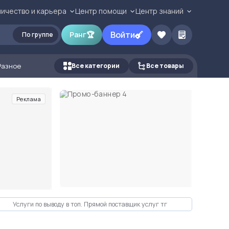
ичество и карьера
Центр помощи
Центр знаний
Войти
Ранг
🏆
По группе
Разное
Все категории
Все товары
Реклама
Услуги по выводу в топ. Прямой поставщик услуг тг