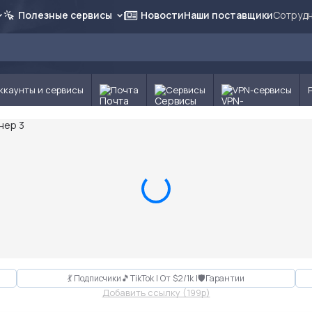
Полезные сервисы
Новости
Наши поставщики
Сотрудн
ккаунты и сервисы
Почта
Сервисы
VPN-сервисы
💃 Подписчики🎵TikTok | От $2/1k |🛡Гарантии
Добавить ссылку (199p)