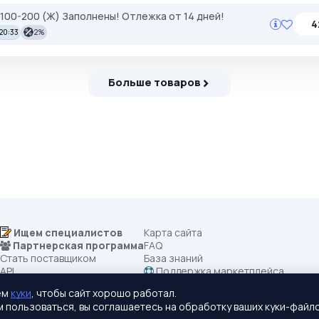
я 100-200 (Ж) Заполнены! Отлежка от 14 дней!
4
 20:33
2%
Больше товаров
Ищем специалистов
Карта сайта
Партнерская программа
FAQ
Стать поставщиком
База знаний
API
Поддержка маркетплейса
Все категории
Правила маркетплейса
ем
куки
, чтобы сайт хорошо работал.
Купить рекламу
🪲 Сообщить об ошибке (Bug Bount
 пользоваться, вы соглашаетесь на обработку ваших куки-файло
Лучшее предложение