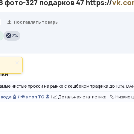
 фото-327 подарков 47 https://
vk.co
Поставлять товары
.
2%
×
лки
амые чистые прокси на рынке с кешбеком трафика до 10%. DAR
| 📈 Детальная статистика | 🏷️ Низкие
вода 🤖 / 📢 в топ TG 🔝