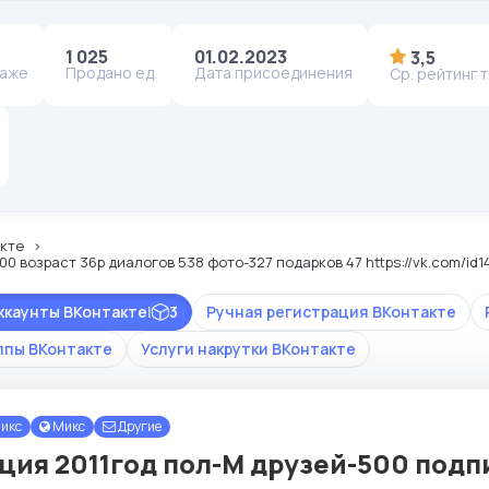
1 025
01.02.2023
3,5
даже
Продано ед.
Дата присоединения
Ср. рейтинг 
кте
0 возраст 36р диалогов 538 фото-327 подарков 47 https://vk.com/id
ккаунты ВКонтакте
|
3
Ручная регистрация ВКонтакте
ппы ВКонтакте
Услуги накрутки ВКонтакте
икс
Микс
Другие
ция 2011год пол-М друзей-500 подп