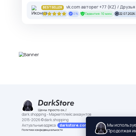
vk.com авторег +77 (KZ) / Друзь
BESTSELLER
0%
Гарантия: 10 мин.
22.07.2026
dark.shopping - Маркетплейс аккаунтов
2015-2026 © dark.shopping
Мы использу
Актуальные адреса:
darkstore.contact
Продолжая им
Политики конфиденциальности