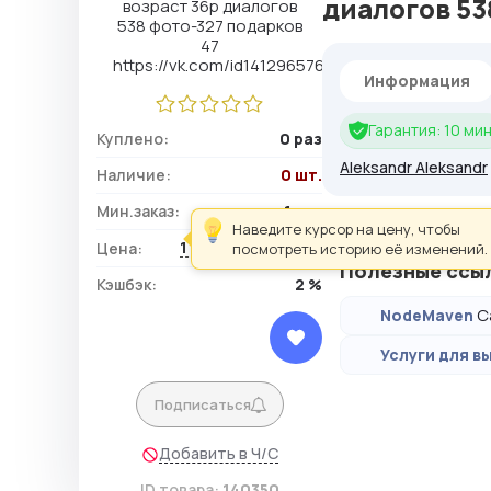
диалогов 538
Информация
Гарантия: 10 мин
Куплено:
0 раз
Aleksandr Aleksandr
Наличие:
0 шт.
Мин.заказ:
1 шт.
Наведите курсор на цену, чтобы
1 912,50 ₽ / шт.
Цена:
посмотреть историю её изменений.
Полезные ссы
Кэшбэк:
2 %
С
NodeMaven
Услуги для вы
Подписаться
Добавить в Ч/С
ID товара:
140350