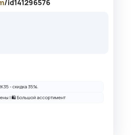
m
/id141296576
K35 - скидка 35%.
 цены | 🛍️ Большой ассортимент