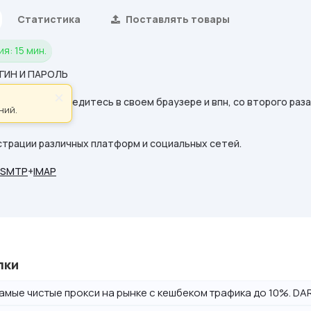
Статистика
Поставлять товары
я: 15 мин.
ГИН И ПАРОЛЬ
×
первого раза, убедитесь в своем браузере и впн, со второго ра
ний.
страции различных платформ и социальных сетей.
SMTP
+
IMAP
лки
амые чистые прокси на рынке с кешбеком трафика до 10%. DAR