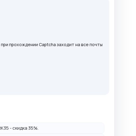
за при прохождении Captcha заходит на все почты
K35 - скидка 35%.