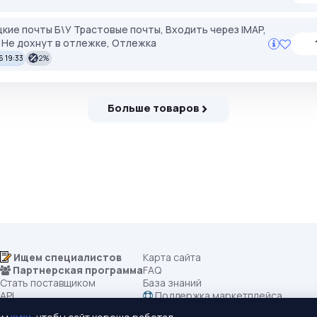
цкие почты Б\У Трастовые почты, Входить через IMAP,
P. Не дохнут в отлежке, Отлежка
6 19:33
2%
Больше товаров
Ищем специалистов
Карта сайта
Партнерская программа
FAQ
Стать поставщиком
База знаний
API
Поддержка маркетплейса
Все категории
Правила маркетплейса