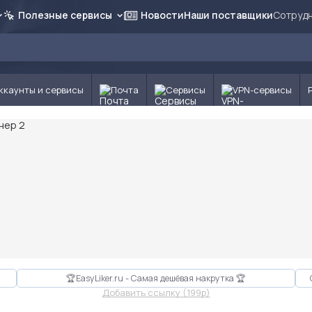
Полезные сервисы
Новости
Наши поставщики
Сотрудн
ккаунты и сервисы
Почта
Сервисы
VPN-сервисы
🏆EasyLiker.ru - Самая дешёвая накрутка 🏆
Добавить ссылку (199p)