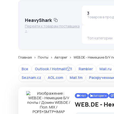
3
Товаров в про
HeavyShark
Перейти к товарам поставщика
>
Топ категории
Главная
Почты
Авторег
WEB.DE - Немецкие Б/У п
Все
Outlook / Hotmail
|
1
Rambler
Mail.ru
Seznam.cz
AOL.com
Mail.tm
Раскрученны
Нет
Автореги
WEB.DE - Не