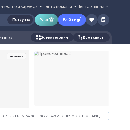
ичество и карьера
Центр помощи
Центр знаний
Войти
Ранг
🏆
По группе
Разное
Все категории
Все товары
Реклама
СВОЯ RU PREM БАЗА — ЗАКУПАЙСЯ У ПРЯМОГО ПОСТАВЩИКА