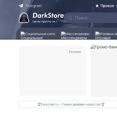
Telegram
Прокси
Социальные сети
Мессенджеры
Игровые а
Реклама
Слайд 2 из 10
🏆EasyLiker.ru - Самая дешёвая накрутка 🏆