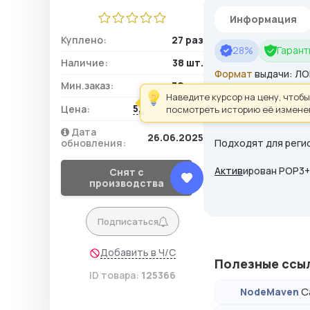
Информация
Куплено:
27 раз
28%
Гаранти
Наличие:
38 шт.
Формат
выдачи: ЛО
Мин.заказ:
30 шт.
Наведите курсор на цену, чтобы
Если не заходит с 
5,95 ₽ / шт.
Цена:
посмотреть историю её измене
100%!
Дата
26.06.2025
обновления:
Подходят для реги
Актив
ирован POP3+
Снят с
производства
Подписаться
Добавить в Ч/С
Полезные ссы
ID товара:
125366
С
NodeMaven