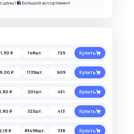
ие цены | 🛍️ Большой ассортимент
Купить
1,90 ₽
148шт.
729
Купить
9,00 ₽
1139шт.
609
Купить
5,80 ₽
201шт.
451
Купить
2,80 ₽
323шт.
413
Купить
2,18 ₽
85498шт.
338