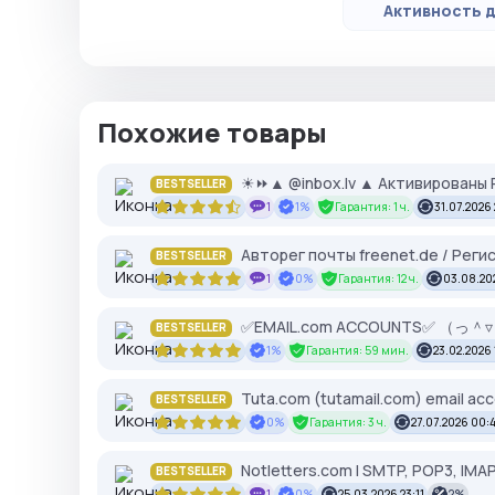
Активность д
Похожие товары
☀⏩▲ @inbox.lv ▲ Активированы P
BESTSELLER
1
1%
Гарантия: 1 ч.
31.07.2026 
Авторег почты freenet.de / Реги
BESTSELLER
1
0%
Гарантия: 12 ч.
03.08.20
✅EMAIL.com ACCOUNTS✅ （っ＾▿＾）
BESTSELLER
1%
Гарантия: 59 мин.
23.02.2026 
Tuta.com (tutamail.com) email acco
BESTSELLER
0%
Гарантия: 3 ч.
27.07.2026 00:
Notletters.com l SMTP, POP3, IMAP
BESTSELLER
1
0%
25.03.2026 23:11
2%