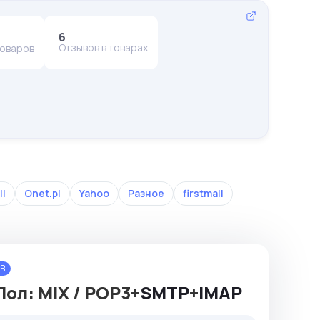
6
Отзывов в товарах
товаров
il
Onet.pl
Yahoo
Разное
firstmail
B
ол: MIX / POP3+
SMTP
+
IMAP