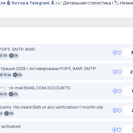
| 📈 Детальная статистика | 🏷️ Низк
ля 🤖 ботов в Telegram 🔝
OP3, SMTP, IMAP.
3
21:39
2%
страция 2025 / Активированы POP3, IMAP, SMTP
2
26 13:44
2%
 | e-mail EMAIL.COM ACCOUNTS.
14:10
2%
unts ⚡️No need SMS or any verification⚡️1 month old
40
2%
 activated