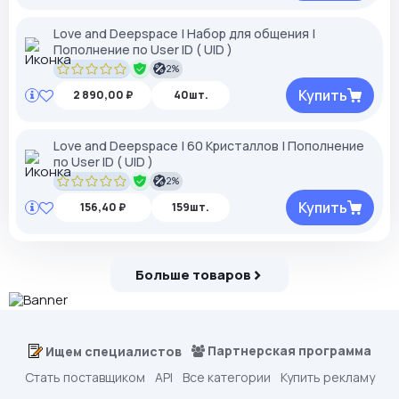
Love and Deepspace | Набор для общения |
Пополнение по User ID ( UID )
2%
Купить
2 890,00 ₽
40шт.
Love and Deepspace | 60 Кристаллов | Пополнение
по User ID ( UID )
2%
Купить
156,40 ₽
159шт.
Больше товаров
Партнерская программа
Ищем специалистов
Стать поставщиком
API
Все категории
Купить рекламу