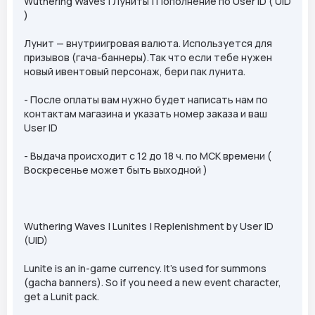
Wuthering Waves | Луниты | Пополнение по User ID ( UID
)
Лунит — внутриигровая валюта. Используется для
призывов (гача-баннеры).Так что если тебе нужен
новый ивентовый персонаж, бери пак лунита.
- После оплаты вам нужно будет написать нам по
контактам магазина и указать номер заказа и ваш
User ID
- Выдача происходит с 12 до 18 ч. по МСК времени (
Воскресенье может быть выходной )
Wuthering Waves | Lunites | Replenishment by User ID
(UID)
Lunite is an in-game currency. It's used for summons
(gacha banners). So if you need a new event character,
get a Lunit pack.