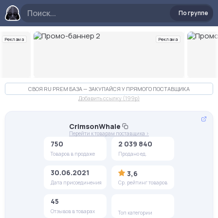
По группе
Реклама
Реклама
Слайд 2 из 10
СВОЯ RU PREM БАЗА — ЗАКУПАЙСЯ У ПРЯМОГО ПОСТАВЩИКА
Добавить ссылку (199p)
CrimsonWhale
Перейти к товарам поставщика >
750
2 039 840
Товаров в продаже
Продано ед.
30.06.2021
3,6
Дата присоединения
Ср. рейтинг товаров
45
Отзывов в товарах
Топ категории