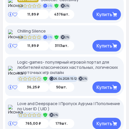
0%
2%
Купить
11,89 ₽
4376шт.
Chilling Silence
0%
2%
Купить
11,89 ₽
3113шт.
Logic-games- популярный игровой портал для
любителей классических настольных, логических
и карточных игр онлайн
26.04.2026 15:12
2%
Купить
36,25 ₽
50шт.
Love and Deepspace | Пропуск Аурума | Пополнение
по User ID ( UID )
2%
Купить
765,00 ₽
179шт.