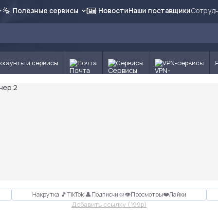
Полезные сервисы
Новости
Наши поставщики
Сотрудн
ккаунты и сервисы
Почта
Сервисы
VPN-сервисы
Накрутка 🎵TikTok:👤Подписчики👁Просмотры❤️Лайки
Добавить ссылку (199p)