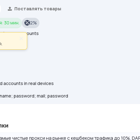
Поставлять товары
: 30 мин.
2%
nstagram
accounts
×
й.
d accounts in real devices
rname; password; mail; password
лки
амые чистые прокси на рынке с кешбеком трафика до 10%. DAR