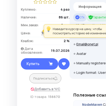
Информация
Куплено:
4 раз
Наличие:
86 шт.
0%
Гарантия
Мин.заказ:
1 шт.
⭐10_15 months old
I
Наведите курсор на цену, чтобы
154,92 ₽ / шт.
Цена:
посмотреть историю её изменени
⭐ Email verified
Кэшбэк:
2 %
⭐
Email@onet.pl
Дата
19.07.2026
обновления:
⭐ Avatar
⭐ Manually registere
Купить
⭐ Login format: Use
Подписаться
Добавить в Ч/С
Полезные ссы
ID товара:
156670
С
NodeMaven