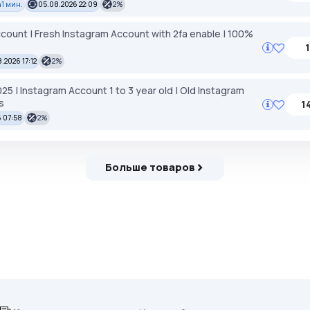
41 мин.
05.08.2026 22:09
2%
count | Fresh Instagram Account with 2fa enable | 100%
1
.2026 17:12
2%
 | Instagram Account 1 to 3 year old | Old Instagram
s
1
 07:58
2%
Больше товаров