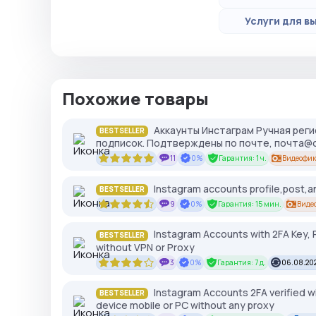
Услуги для вы
Похожие товары
Аккаунты Инстаграм Ручная регис
BESTSELLER
подписок. Подтверждены по почте, почта@o
11
0%
Гарантия: 1 ч.
Видеофик
Instagram accounts profile,post,an
BESTSELLER
9
0%
Гарантия: 15 мин.
Виде
Instagram Accounts with 2FA Key, P
BESTSELLER
without VPN or Proxy
3
0%
Гарантия: 7 д.
06.08.202
Instagram Accounts 2FA verified w
BESTSELLER
device mobile or PC without any proxy