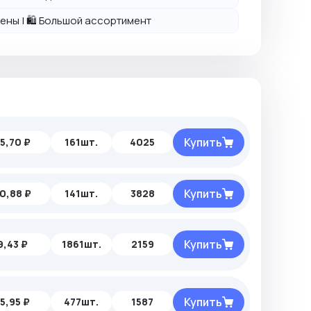
 цены | 🛍️ Большой ассортимент
Купить
5,70 ₽
161шт.
4025
Купить
0,88 ₽
141шт.
3828
Купить
9,43 ₽
1861шт.
2159
Купить
15,95 ₽
477шт.
1587