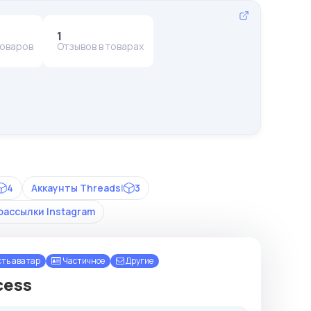
1
товаров
Отзывов в товарах
4
Аккаунты Threads
|
3
рассылки Instagram
ть аватар
Частичное
Другие
cess