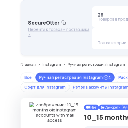
26
Товаров в про
SecureOtter
Перейти к товарам поставщика
>
Топ категории
Главная
Instagram
Ручная регистрация Instagram
Все
Ручная регистрация Instagram
|
4
Раск
Софт для Instagram
Ретрив аккаунты Instagra
Нет
Самореги (Ру
10_15 month