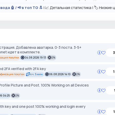
| 📈 Детальная статистика | 🏷️ Низкие
вода 🤖 / 📢 в топ TG 🔝
трация. Добавлена аватарка. 0-3 поста. 3-5+
net идет в комплекте.
3
сация покупки
04.08.2026 19:13
2%
d 2FA verified with 2FA key
1
офиксация покупки
4 ч. 5 мин.
06.08.2026 14:10
2%
rofile Picture and Post. 100% Working on all Devices
6 04:25
2%
ith key and one post 100% working and login every