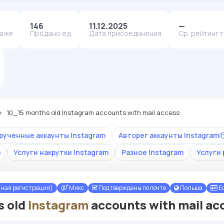
146
11.12.2025
—
даже
Продано ед.
Дата присоединения
Ср. рейтинг 
10_15 months old Instagram accounts with mail access
рученные аккаунты Instagram
Авторег аккаунты Instagram
|
m
Услуги накрутки Instagram
Разное Instagram
Услуги 
чная регистрация)
Микс
Подтверждены по почте
Польша
Ес
s old
Instagram
accounts with mail ac