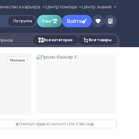
ичество и карьера
Центр помощи
Центр знаний
Войти
Ранг
🏆
По группе
Разное
Все категории
Все товары
Реклама
🍎Premium Apple ID Account USA 3 Sec Qs🍎