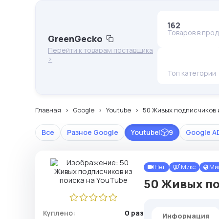
162
Товаров в про
GreenGecko
Перейти к товарам поставщика
>
Топ категории
Главная
Google
Youtube
50 Живых подписчиков 
Все
Разное Google
Youtube
|
9
Google A
Нет
Микс
Ми
50 Живых по
Куплено:
0 раз
Информация