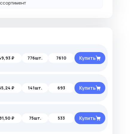
й ассортимент
Купить
49,93 ₽
776шт.
7610
Купить
65,24 ₽
141шт.
693
Купить
81,50 ₽
75шт.
533