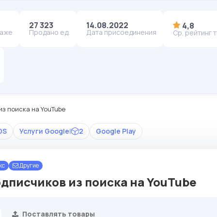
27 323
14.08.2022
4,8
даже
Продано ед.
Дата присоединения
Ср. рейтинг 
из поиска на YouTube
DS
Услуги Google
|
2
Google Play
кс
Другие
дписчиков из поиска на YouTube
Поставлять товары