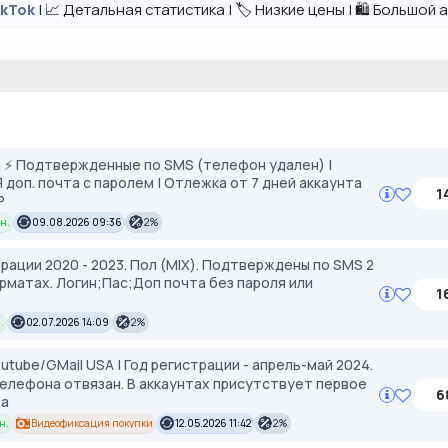
| 📈 Детальная статистика | 🏷️ Низкие цены | 🛍️ Большо
ikTok
 ⚡️ Подтвержденные по SMS (телефон удален) |
АЯ доп. почта с паролем | Отлежка от 7 дней аккаунта
1
P
н.
09.08.2026 09:36
2%
страции 2020 - 2023. Пол (MIX). Подтверждены по SMS 2
рматах. Логин;Пас;Доп почта без пароля или
1
.
02.07.2026 14:09
2%
utube/GMail USA | Год регистрации - апрель-май 2024.
телефона отвязан. В аккаунтах присутствует первое
6
та
н.
Видеофиксация покупки
12.05.2026 11:42
2%