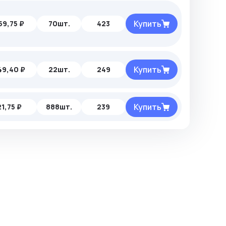
Купить
59,75 ₽
70шт.
423
Купить
49,40 ₽
22шт.
249
Купить
21,75 ₽
888шт.
239