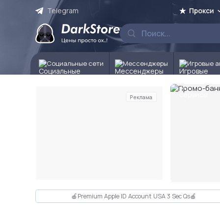
Telegram
Прокси
Социальные сети
Мессенджеры
Игровые а
Реклама
Слайд 2 из 10
🍎Premium Apple ID Account USA 3 Sec Qs🍎