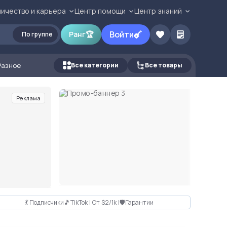
ичество и карьера
Центр помощи
Центр знаний
Войти
Ранг
🏆
По группе
Разное
Все категории
Все товары
Реклама
💃 Подписчики🎵TikTok | От $2/1k |🛡Гарантии