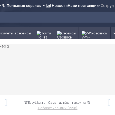
Полезные сервисы
Новости
Наши поставщики
Сотрудн
ккаунты и сервисы
Почта
Сервисы
VPN-сервисы
🏆EasyLiker.ru - Самая дешёвая накрутка 🏆
Добавить ссылку (199p)