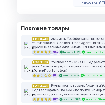
Накрутка 🎵T
Похожие товары
Аккаунты Youtube-канал включен
BESTSELLER
Youtube канал | Cookies | User-Agent | ВЕЧН
google | Реальные англ. имена | EN язык | Mix I
4
Качество 100%
Гарантия: 30 ми
Youtube.com - IP - СНГ. Год реги
BESTSELLER
раза. Аккаунты предоставляются в таких фо
(Логин:Пас:Телефон)
1
Качество 98%
Гарантия: 30 мин
Ручная регистрация. Аккаунты Yo
BESTSELLER
Подтверждались по смс и по почте, номер 
письмо, подтверждающее возвраст аккаун
2
Качество 100%
Гарантия: 30 ми