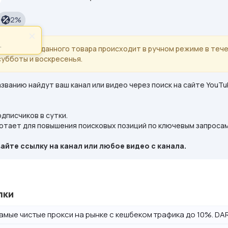
2%
×
.
ие: выдача данного товара происходит в ручном режиме в тече
субботы и воскресенья.
званию найдут ваш канал или видео через поиск на сайте YouTu
одписчиков в сутки.
отает для повышения поисковых позиций по ключевым запросам
айте ссылку на канал или любое видео с канала.
лки
амые чистые прокси на рынке с кешбеком трафика до 10%. DAR