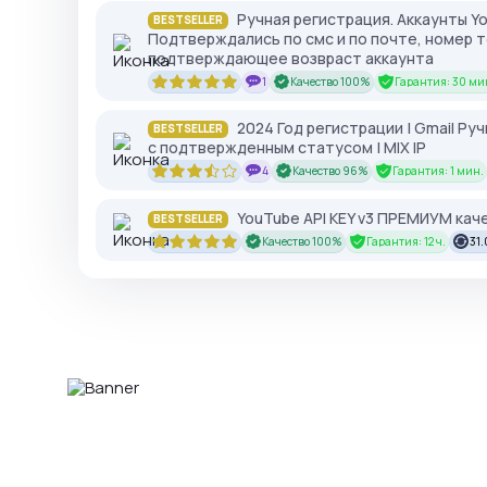
Ручная регистрация. Аккаунты Yo
BESTSELLER
Подтверждались по смс и по почте, номер т
подтверждающее возвраст аккаунта
1
Качество 100%
Гарантия: 30 ми
2024 Год регистрации | Gmail Руч
BESTSELLER
с подтвержденным статусом | MIX IP
4
Качество 96%
Гарантия: 1 мин.
YouTube API KEY v3 ПРЕМИУМ каче
BESTSELLER
Качество 100%
Гарантия: 12 ч.
31.