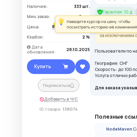
Наличие:
333 шт.
Гарантия: 10 д.
Мин.заказ:
1 шт.
Наведите курсор на цену, чтобы
870,00 ₽ / шт.
Цена:
посмотреть историю её изменений
Обратите вниман
за исключением 
Кэшбэк:
2 %
Дата
28.10.2025
Пользователи по на
обновления:
География: СНГ
Купить
Скорость: до 100 п
Услуга отлично раб
Подписаться
Для заказа указыв
Добавить в Ч/С
ID товара:
138074
Полезные ссы
С
NodeMaven