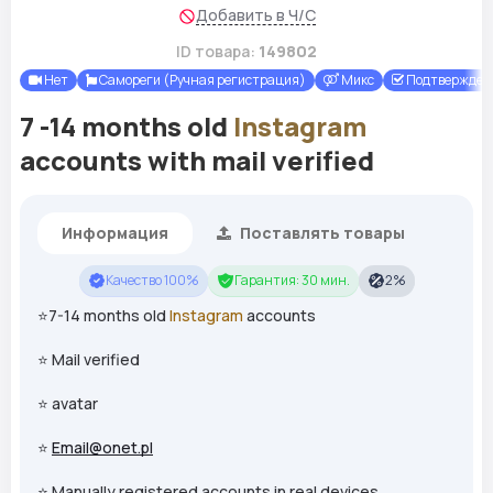
Добавить в Ч/С
ID товара:
149802
Нет
Самореги (Ручная регистрация)
Микс
Подтверждены
7 -14 months old
Instagram
accounts with mail verified
Информация
Поставлять товары
Качество 100%
Гарантия: 30 мин.
2%
⭐7-14 months old
Instagram
accounts
⭐ Mail verified
⭐ avatar
⭐
Email@onet.pl
⭐ Manually registered accounts in real devices