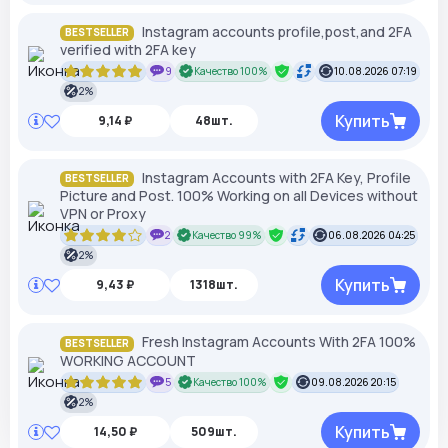
Instagram accounts profile,post,and 2FA
BESTSELLER
verified with 2FA key
9
Качество 100%
10.08.2026 07:19
2%
Купить
9,14 ₽
48шт.
Instagram Accounts with 2FA Key, Profile
BESTSELLER
Picture and Post. 100% Working on all Devices without
VPN or Proxy
2
Качество 99%
06.08.2026 04:25
2%
Купить
9,43 ₽
1318шт.
Fresh Instagram Accounts With 2FA 100%
BESTSELLER
WORKING ACCOUNT
5
Качество 100%
09.08.2026 20:15
2%
Купить
14,50 ₽
509шт.