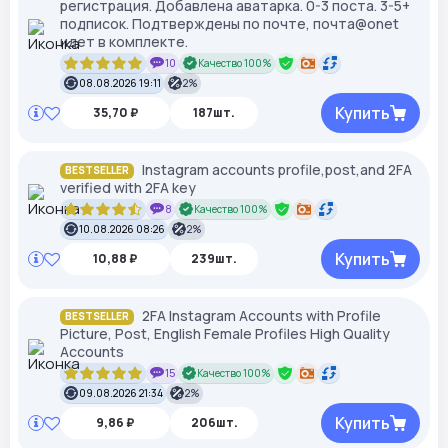
регистрация. Добавлена аватарка. 0-3 поста. 3-5+
подписок. Подтверждены по почте, почта@onet
идет в комплекте.
10
Качество 100%
08.08.2026 19:11
2%
Купить
35,70 ₽
187шт.
Instagram accounts profile,post,and 2FA
BESTSELLER
verified with 2FA key
8
Качество 100%
10.08.2026 08:26
2%
Купить
10,88 ₽
239шт.
2FA Instagram Accounts with Profile
BESTSELLER
Picture, Post, English Female Profiles High Quality
Accounts
15
Качество 100%
09.08.2026 21:34
2%
Купить
9,86 ₽
206шт.