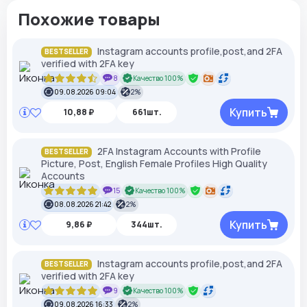
Похожие товары
Instagram accounts profile,post,and 2FA
BESTSELLER
verified with 2FA key
8
Качество 100%
09.08.2026 09:04
2%
Купить
10,88 ₽
661шт.
2FA Instagram Accounts with Profile
BESTSELLER
Picture, Post, English Female Profiles High Quality
Accounts
15
Качество 100%
08.08.2026 21:42
2%
Купить
9,86 ₽
344шт.
Instagram accounts profile,post,and 2FA
BESTSELLER
verified with 2FA key
9
Качество 100%
09.08.2026 16:33
2%