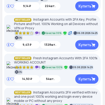
Купить
9,14 ₽
224шт.
Instagram Accounts with 2FA Key, Profile
BESTSELLER
Picture and Post. 100% Working on all Devices without
VPN or Proxy
3
Качество 99%
06.08.2026 04:25
2%
Купить
9,43 ₽
1328шт.
Fresh Instagram Accounts With 2FA 100%
BESTSELLER
WORKING ACCOUNT
5
Качество 100%
09.08.2026 14:29
2%
Купить
14,50 ₽
54шт.
Instagram Accounts 2FA verified with key
BESTSELLER
and one post 100% working and login every device
mobile or PC without any proxy