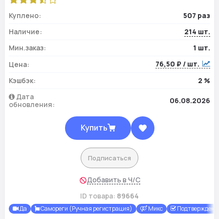
Куплено:
507 раз
Наличие:
214 шт.
Мин.заказ:
1 шт.
76,50 ₽ / шт.
Цена:
Кэшбэк:
2 %
Дата
06.08.2026
обновления:
Купить
Подписаться
Добавить в Ч/С
ID товара:
89664
Да
Самореги (Ручная регистрация)
Микс
Подтверждены 