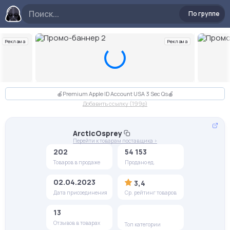
По группе
Реклама
Реклама
Слайд 2 из 10
🍎Premium Apple ID Account USA 3 Sec Qs🍎
Добавить ссылку (199p)
ArcticOsprey
Перейти к товарам поставщика >
202
54 153
Товаров в продаже
Продано ед.
02.04.2023
3,4
Дата присоединения
Ср. рейтинг товаров
13
Отзывов в товарах
Топ категории